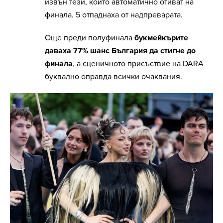
извън тези, които автоматично отиват на
финала. 5 отпаднаха от надпреварата.
Още преди полуфинала
букмейкърите
даваха 77% шанс България да стигне до
финала
, а сценичното присъствие на DARA
буквално оправда всички очаквания.