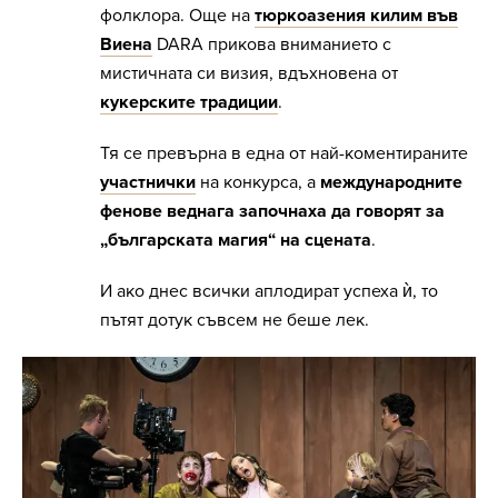
фолклора. Още на
тюркоазения килим във
Виена
DARA прикова вниманието с
мистичната си визия, вдъхновена от
кукерските традиции
.
Тя се превърна в една от най-коментираните
участнички
на конкурса, а
международните
фенове веднага започнаха да говорят за
„българската магия“ на сцената
.
И ако днес всички аплодират успеха ѝ, то
пътят дотук съвсем не беше лек.