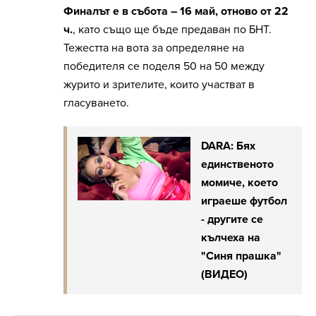
Финалът е в събота – 16 май, отново от 22
ч.
, като също ще бъде предаван по БНТ.
Тежестта на вота за определяне на
победителя се поделя 50 на 50 между
журито и зрителите, които участват в
гласуването.
DARA: Бях
единственото
момиче, което
играеше футбол
- другите се
кълчеха на
"Синя прашка"
(ВИДЕО)