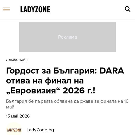
Въве
търс
/
ЛАЙФСТАЙЛ
дума
Гордост за България: DARA
и
нати
отива на финал на
Enter
„Евровизия“ 2026 г.!
България бе първата обявена държава за финала на 16
май
15 май 2026
LadyZone.bg