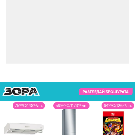
РАЗГЛЕДАЙ БРОШУРАТА
75
99
€
/
148
63
лв.
599
99
€
/
1173
48
лв.
64
90
€
/
126
94
лв.