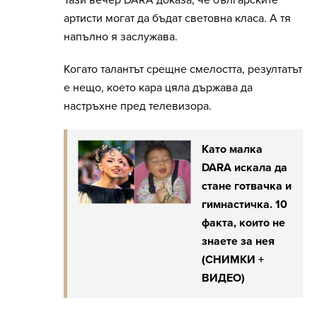
артисти могат да бъдат световна класа. А тя
напълно я заслужава.
Когато талантът срещне смелостта, резултатът
е нещо, което кара цяла държава да
настръхне пред телевизора.
Като малка
DARA искала да
стане готвачка и
гимнастичка. 10
факта, които не
знаете за нея
(СНИМКИ +
ВИДЕО)