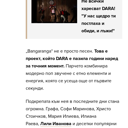
Не всички
харесват DARA!
"У нас щедро ти
постлаха и
обиди, и лъжи!"
„Bangaranga“ не е просто песен.
Това е
проект, който DARA е пазила години наред
за точния момент.
Парчето комбинира
модерно поп звучене с етно елементи и
енергия, която се усеща още от първите
секунди.
Подкрепата към нея в последните дни стана
огромна. Графа, Софи Маринова, Христо
Стоичков, Мария Илиева, Илиана
Раева,
Лили Иванова
и десетки популярни