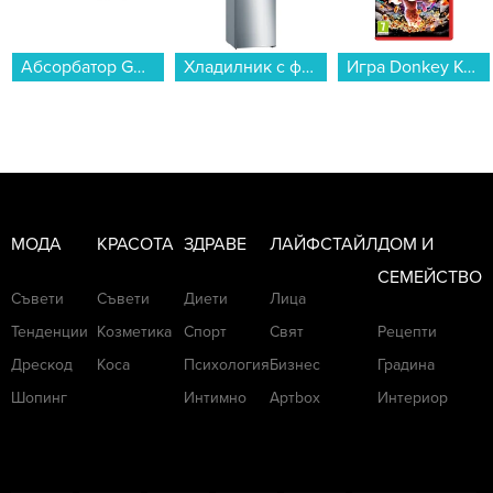
Абсорбатор Gorenje WHU629EW/M...
Хладилник с фризер Bosch KGN36VLED , 326 l, E , No Frost...
Игра Donkey Kong Bananza (NSW2)...
МОДА
КРАСОТА
ЗДРАВЕ
ЛАЙФСТАЙЛ
ДОМ И
СЕМЕЙСТВО
Съвети
Съвети
Диети
Лица
Тенденции
Козметика
Спорт
Свят
Рецепти
Дрескод
Коса
Психология
Бизнес
Градина
Шопинг
Интимно
Артbox
Интериор