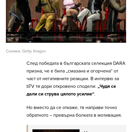
Снимка: Getty Images
След победата в българската селекция DARA
призна, че е била „смазана и огорчена“ от
част от негативните реакции. В интервю за
bTV тя дори откровено сподели:
„Чудя се
дали си струва цялото усилие“
.
Но вместо да се откаже, тя направи точно
обратното – превърна болката в мотивация.