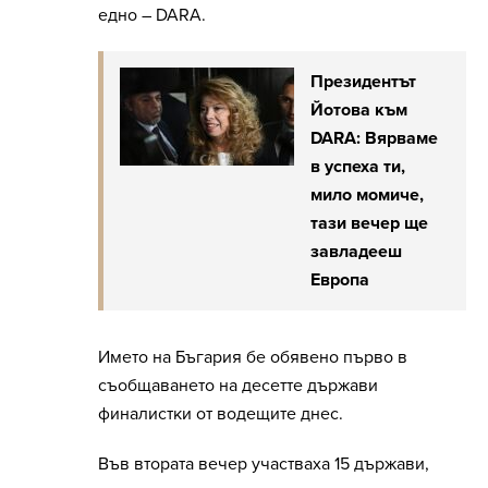
едно – DARA.
Президентът
Йотова към
DARA: Вярваме
в успеха ти,
мило момиче,
тази вечер ще
завладееш
Европа
Името на Бъгария бе обявено първо в
съобщаването на десетте държави
финалистки от водещите днес.
Във втората вечер участваха 15 държави,