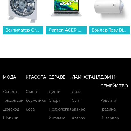
Лаптоп ACER ASPIRE GO 15 AG15-72P-52ZJ NX.JSVEX.00T , 15.60 , 16 , 512GB SSD , Intel Core 5 120U (10 cores) , Intel Graphics , Без OS...
Бойлер Tesy Bilight GCH 80 44 30 B12 TSR , 3 , 80 , C , Хоризонтален...
Прахосмукачка Rowenta RO4B63EA...
МОДА
КРАСОТА
ЗДРАВЕ
ЛАЙФСТАЙЛ
ДОМ И
СЕМЕЙСТВО
Съвети
Съвети
Диети
Лица
Тенденции
Козметика
Спорт
Свят
Рецепти
Дрескод
Коса
Психология
Бизнес
Градина
Шопинг
Интимно
Артbox
Интериор