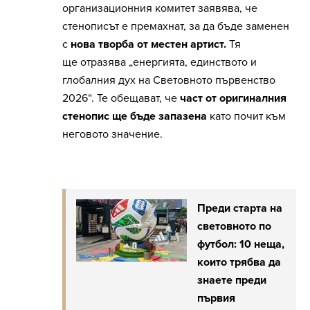
организационния комитет заявява, че
стенописът е премахнат, за да бъде заменен
с
нова творба от местен артист.
Тя
ще отразява „енергията, единството и
глобалния дух на Световното първенство
2026“. Те обещават, че
част от оригиналния
стенопис ще бъде запазена
като почит към
неговото значение.
Преди старта на
световното по
футбол: 10 неща,
които трябва да
знаете преди
първия