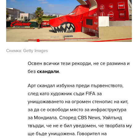
Снимка: Getty Images
Освен всички тези рекорди, не се размина и
без
скандали
.
Арт скандал избухна преди първенството,
след като художник съди FIFA за
унищожаването на огромен стенопис на кит,
за да се освободи място за инфраструктура
за Мондиала. Според CBS News, Уайлънд
твърди, че не е бил уведомен, че творбата му
ще бъде унищожена. Говорител на