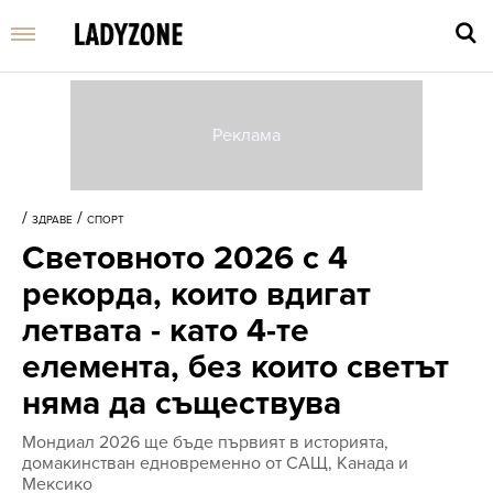
Въве
търс
/
/
ЗДРАВЕ
СПОРТ
дума
Световното 2026 с 4
и
нати
рекорда, които вдигат
Enter
летвата - като 4-те
елемента, без които светът
няма да съществува
Мондиал 2026 ще бъде първият в историята,
домакинстван едновременно от САЩ, Канада и
Мексико