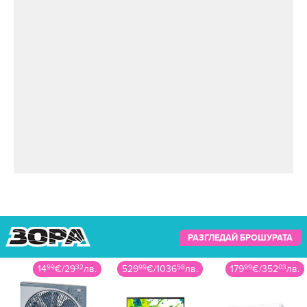
РАЗГЛЕДАЙ БРОШУРАТА
529
99
€
/
1036
58
лв.
179
99
€
/
352
03
лв.
99
99
€
/
195
57
лв.