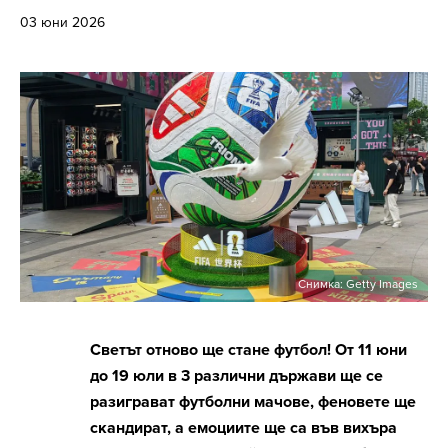
03 юни 2026
Снимка: Getty Images
Светът отново ще стане футбол! От 11 юни
до 19 юли в 3 различни държави ще се
разиграват футболни мачове, феновете ще
скандират, а емоциите ще са във вихъра