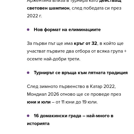
Аржентина влиза в турнира като
действащ
световен шампион
, след победата си през
2022 г.
Нов формат на елиминациите
За първи път ще има
кръг от 32
, в който ще
участват първите два отбора от всяка група +
осемте най-добри трети.
Турнирът се връща към лятната традиция
След зимното първенство в Катар 2022,
Мондиал 2026 отново ще се проведе през
юни и юли
– от 11 юни до 19 юли.
16 домакински града – най-много в
историята