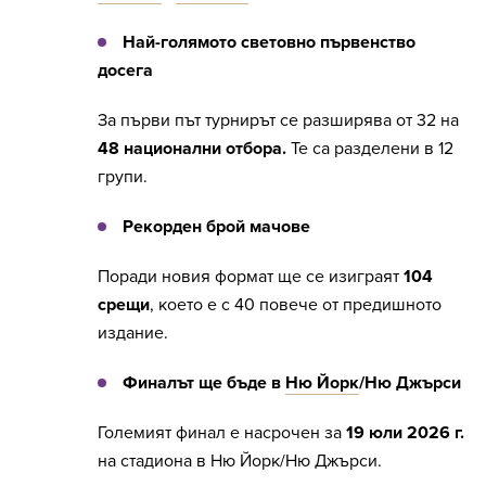
Най-голямото световно първенство
досега
За първи път турнирът се разширява от 32 на
48 национални отбора.
Те са
разделени в 12
групи.
Рекорден брой мачове
Поради новия формат ще се изиграят
104
срещи
, което е с 40 повече от предишното
издание.
Финалът ще бъде в
Ню Йорк
/Ню Джърси
Големият финал е насрочен за
19 юли 2026 г.
на стадиона в Ню Йорк/Ню Джърси.