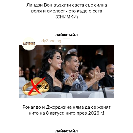
Линдзи Вон възхити света със силна
воля и смелост - ето къде е сега
(СНИМКИ)
ЛАЙФСТАЙЛ
LadyZone.bg
Роналдо и Джорджина няма да се женят
нито на 8 август, нито през 2026 г.!
ЛАЙФСТАЙЛ