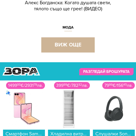
Алекс Богданска: Когато душата свети,
тялото също ще грее! (ВИДЕО)
МОДА
ВИЖ ОЩЕ
РАЗГЛЕДАЙ БРОШУРАТА
1499
00
€
/
2931
79
лв.
399
99
€
/
782
32
лв.
79
99
€
/
156
45
лв.
Смартфон Samsung GALAXY Z FLIP8 512GB PINK SM-F776BLIH , 12 GB, 512 GB...
Хладилна витрина Crown SC350WH , 350 l, C , Бял...
Слушалки Sony WHCH720NB , Bluetooth , OVER-EAR...