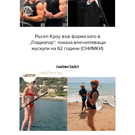
Ръсел Кроу във форма като в
„Гладиатор“: показа впечатляващи
мускули на 62 години (СНИМКИ)
ЛАЙФСТАЙЛ
LadyZone.bg