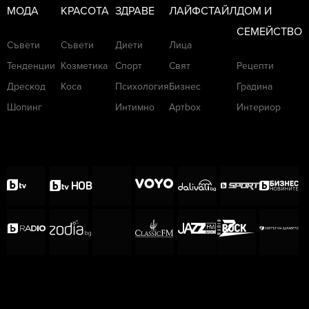
МОДА
КРАСОТА
ЗДРАВЕ
ЛАЙФСТАЙЛ
ДОМ И
СЕМЕЙСТВО
Съвети
Съвети
Диети
Лица
Тенденции
Козметика
Спорт
Свят
Рецепти
Дрескод
Коса
Психология
Бизнес
Градина
Шопинг
Интимно
Артbox
Интериор