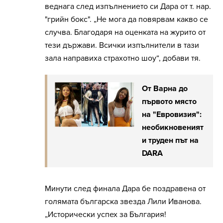
веднага след изпълнението си Дара от т. нар.
"грийн бокс". „Не мога да повярвам какво се
случва. Благодаря на оценката на журито от
тези държави. Всички изпълнители в тази
зала направиха страхотно шоу“, добави тя.
От Варна до
първото място
на "Евровизия":
необикновеният
и труден път на
DARA
Минути след финала Дара бе поздравена от
голямата българска звезда Лили Иванова.
„Исторически успех за България!