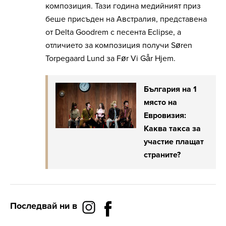
композиция. Тази година медийният приз
беше присъден на Австралия, представена
от Delta Goodrem с песента Eclipse, а
отличието за композиция получи Søren
Torpegaard Lund за Før Vi Går Hjem.
България на 1
място на
Евровизия:
Каква такса за
участие плащат
страните?
Последвай ни в