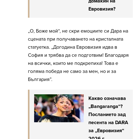
домакин на
Евровизия?
„О, Боже мой“, не скри емоциите си Дара на
сцената при получаването на кристалната
статуетка. „Догодина Евровизия идва в
София и трябва да се подготвим! Благодаря
на всички, които ме подкрепиха! Това е
голяма победа не само за мен, но и за
България”.
Какво означава
„Bangaranga“?
Посланието зад
песента на DARA
за „Евровизия“
2026 г.