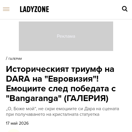
Въве
търс
/
ГАЛЕРИИ
дума
Историческият триумф на
и
нати
DARA на "Евровизия"!
Enter
Емоциите след победата с
"Bangaranga" (ГАЛЕРИЯ)
„О, Боже мой“, не скри емоциите си Дара на сцената
при получаването на кристалната статуетка
17 май 2026