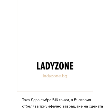
Така Дара събра 516 точки, а България
отбеляза триумфално завръщане на сцената