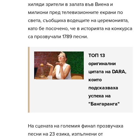
хиляди зрители в залата във Виена и
милиони пред телевизионните екрани по
света, съобщиха водещите на церемонията,
като бе посочено, че в историята на конкурса
са прозвучали 1789 песни.
ТОП 13
оригинални
цитата на DARA,
които
подсказваха
успеха на
"Бангаранга"
На сцената на големия финал прозвучаха
песни на 23 езика, изпълнени от