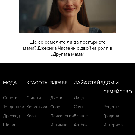
Ще се осмелите ли да прегърнете
мама? Джесика Частейн с двойна роля в
„Другата мама“
МОДА
КРАСОТА
ЗДРАВЕ
ЛАЙФСТАЙЛ
ДОМ И
СЕМЕЙСТВО
Съвети
Съвети
Диети
Лица
Тенденции
Козметика
Спорт
Свят
Рецепти
Дрескод
Коса
Психология
Бизнес
Градина
Шопинг
Интимно
Артbox
Интериор