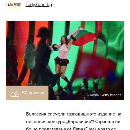
LadyZone.bg
50 снимки
Снимка: Getty Images
България спечели тазгодишното издание на
песенния конкурс „Евровизия“! Страната ни
беше представена от Дара (Dara), която се