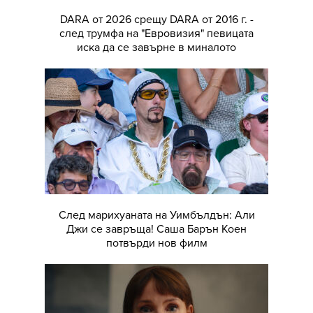
DARA от 2026 срещу DARA от 2016 г. -
след трумфа на "Евровизия" певицата
иска да се завърне в миналото
След марихуаната на Уимбълдън: Али
Джи се завръща! Саша Барън Коен
потвърди нов филм