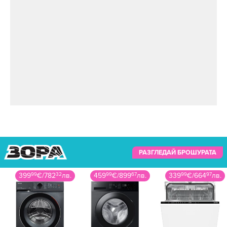
РАЗГЛЕДАЙ БРОШУРАТА
399
99
€
/
782
32
лв.
459
99
€
/
899
67
лв.
339
99
€
/
664
97
лв.