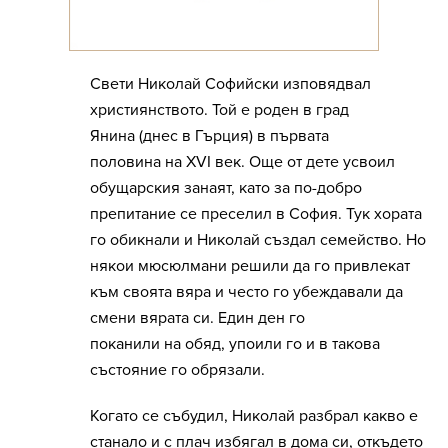
Свети Николай Софийски изповядвал
християнството. Той е роден в град
Янина (днес в Гърция) в първата
половина на XVI век. Още от дете усвоил
обущарския занаят, като за по-добро
препитание се преселил в София. Тук хората
го обикнали и Николай създал семейство. Но
някои мюсюлмани решили да го привлекат
към своята вяра и често го убеждавали да
смени вярата си. Един ден го
поканили на обяд, упоили го и в такова
състояние го обрязали.
Когато се събудил, Николай разбрал какво е
станало и с плач избягал в дома си, откъдето