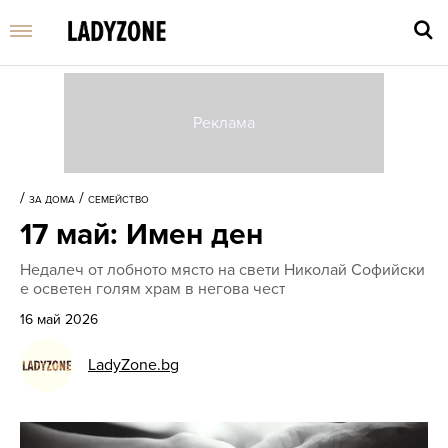
Въве
търс
/
/
ЗА ДОМА
СЕМЕЙСТВО
дума
17 май: Имен ден
и
нати
Недалеч от лобното място на свети Николай Софийски
Enter
е осветен голям храм в негова чест
16 май 2026
LadyZone.bg