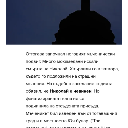
Оттогава започнал неговият мъченически
подвиг. Много мохамедани искали
смъртта на Николай. Хвърлили го в затвора,
където го подложили на страшни
мъчения. На съдебно заседание съдията
обявил, че
Николай е невинен
. Но
фанатизираната тълпа не се
подчинила на отсъдената присъда.
Мъченикът бил изведен вън от тогавашния
град и в местността Юч бунар ("Три