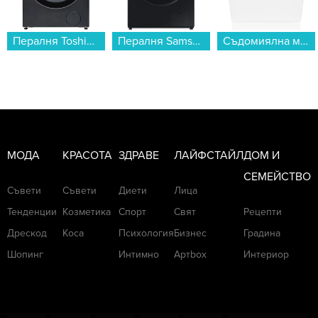
Пералня Toshiba TW-T21BU90UWBK(MG) , 1400 об./мин., 8.00 kg, A , Inox...
Пералня Samsung WW80FG5L32ABLE , 1200 об./мин., 8.00 kg, A , Черен...
Съдомиялна машина за вграждане Gorenje GV643D90 , 16 комплекта, 600 Ш, мм, D...
МОДА
КРАСОТА
ЗДРАВЕ
ЛАЙФСТАЙЛ
ДОМ И
СЕМЕЙСТВО
Съвети
Съвети
Диети
Лица
Тенденции
Козметика
Спорт
Свят
Рецепти
Дрескод
Коса
Психология
Бизнес
Градина
Шопинг
Интимно
Артbox
Интериор