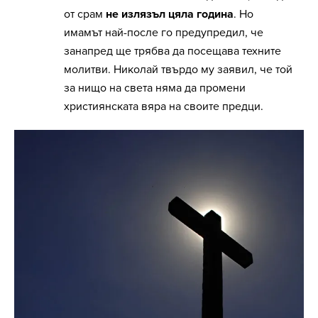
от срам
не излязъл цяла година
. Но
имамът най-после го предупредил, че
занапред ще трябва да посещава техните
молитви. Николай твърдо му заявил, че той
за нищо на света няма да промени
християнската вяра на своите предци.