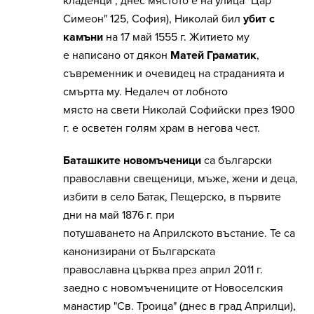
кладенци", днес мястото е на улица "Цар
Симеон" 125, София), Николай бил
убит с
камъни
на 17 май 1555 г. Житието му
е написано от дякон
Матей Граматик
,
съвременник и очевидец на страданията и
смъртта му. Недалеч от лобното
място на свети Николай Софийски през 1900
г. е осветен голям храм в негова чест.
Баташките новомъченици
са български
православни свещеници, мъже, жени и деца,
избити в село Батак, Пещерско, в първите
дни на май 1876 г. при
потушаването на Априлското въстание. Те са
канонизирани от Българската
православна църква през април 2011 г.
заедно с новомъчениците от Новоселския
манастир "Св. Троица" (днес в град Априлци),