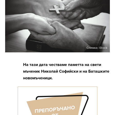
Снимка: iStock
На тази дата честваме паметта на свети
мъченик Николай Софийски и на Баташките
новомъченици.