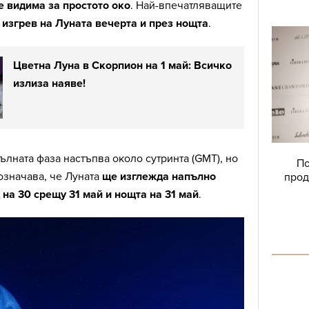
е видима за простото око
. Най-впечатляващите
 изгрев на Луната вечерта и през нощта
.
Цветна Луна в Скорпион на 1 май: Всичко
излиза наяве!
ълната фаза настъпва около сутринта (GMT), но
По
означава, че Луната
ще изглежда напълно
прод
на 30 срещу 31 май и нощта на 31 май
.