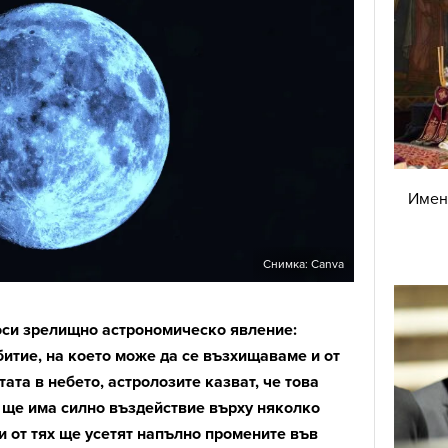
Имен 
Снимка: Canva
си зрелищно астрономическо явление:
битие, на което може да се възхищаваме и от
ата в небето, астролозите казват, че това
 ще има силно въздействие върху няколко
и от тях ще усетят напълно промените във