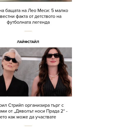
а бащата на Лео Меси: 5 малко
вестни факта от детството на
футболната легенда
ЛАЙФСТАЙЛ
ил Стрийп организира търг с
ми от „Дяволът носи Прада 2“ -
ето как може да участвате