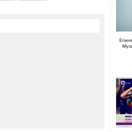
Елина
Музи