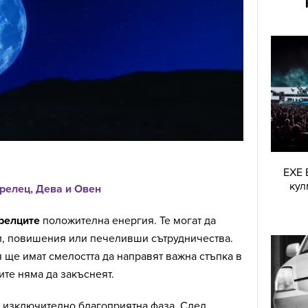
EXE 
кул
релец, Дева и Овен
релците
положителна енергия. Те могат да
и, повишения или печеливши сътрудничества.
я ще имат смелостта да направят важна стъпка в
ите няма да закъснеят.
 изключително благоприятна фаза. След