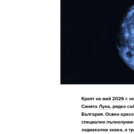
Краят на май
2026 г.
но
Синята
Луна
, рядко съ
България. Освен красот
специално пълнолуние
зодиакални знака, а тр