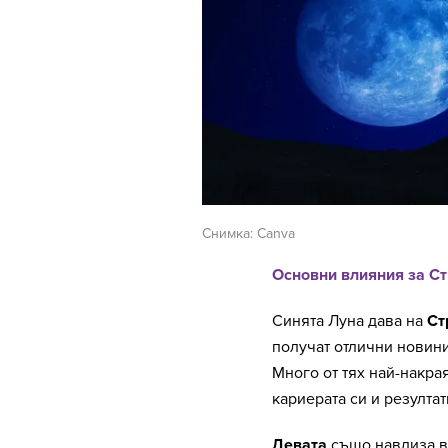
Снимка: Canva
Основни влияния за Ст
Синята Луна дава на
Ст
получат отлични новин
Много от тях най-накра
кариерата си и резултат
Девата
също навлиза в