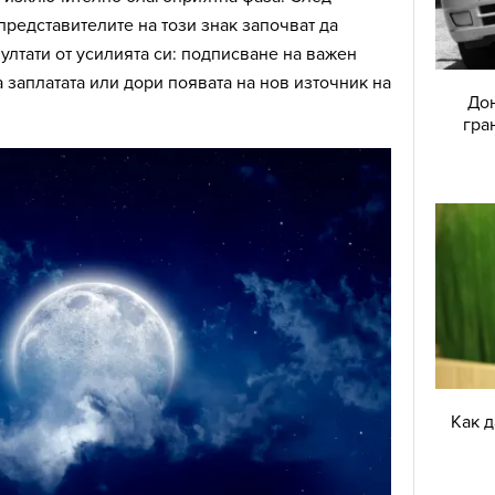
представителите на този знак започват да
ултати от усилията си: подписване на важен
 заплатата или дори появата на нов източник на
Дон
гра
Как 