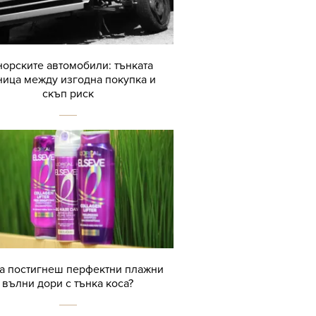
орските автомобили: тънката
ница между изгодна покупка и
скъп риск
да постигнеш перфектни плажни
вълни дори с тънка коса?