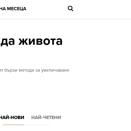
НА МЕСЕЦА
жда живота
Въведете
търсената
дума
и
ият бързи методи за увеличаване
натиснете
Enter
НАЙ-НОВИ
НАЙ-ЧЕТЕНИ