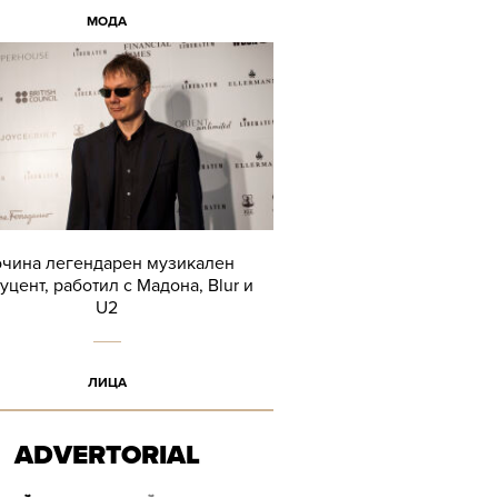
МОДА
чина легендарен музикален
уцент, работил с Мадона, Blur и
U2
ЛИЦА
ADVERTORIAL