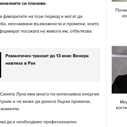
оналните си планове.
Почин
из
а фаворитите на този период и могат да
би, неочаквани възможности и промени, които
формират посоката на живота им, отбелязва
Романтичен транзит до 13 юни: Венера
навлиза в Рак
 Синята Луна има много по-интензивна енергия
луние и че може да донесе бързи промени,
Мер
костю
 моменти.
няма да е необходимо професионално