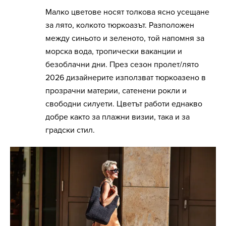
Малко цветове носят толкова ясно усещане
за лято, колкото тюркоазът. Разположен
между синьото и зеленото, той напомня за
морска вода, тропически ваканции и
безоблачни дни. През сезон пролет/лято
2026 дизайнерите използват тюркоазено в
прозрачни материи, сатенени рокли и
свободни силуети. Цветът работи еднакво
добре както за плажни визии, така и за
градски стил.