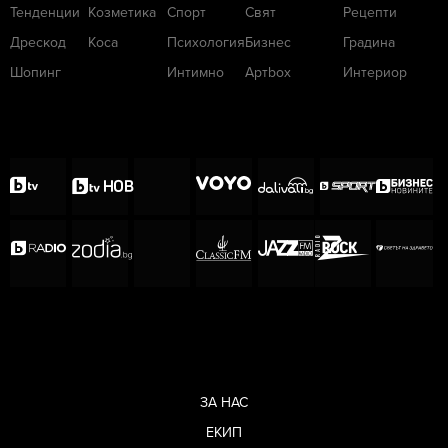
Тенденции
Козметика
Спорт
Свят
Рецепти
Дрескод
Коса
Психология
Бизнес
Градина
Шопинг
Интимно
Артbox
Интериор
ЗА НАС
ЕКИП