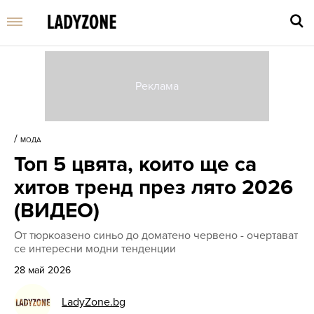
Въве
търс
/
МОДА
дума
Топ 5 цвята, които ще са
и
нати
хитов тренд през лято 2026
Enter
(ВИДЕО)
От тюркоазено синьо до доматено червено - очертават
се интересни модни тенденции
28 май 2026
LadyZone.bg