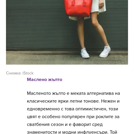
Снимка: iStock
Маслено жълто
Масленото жълто е меката алтернатива на
класическите ярки летни тонове. Нежен и
едновременно с това оптимистичен, този
цвят е особено популярен при роклите за
сватбения сезон и е фаворит сред
знаменитости и модни инфлуенсъри. Той