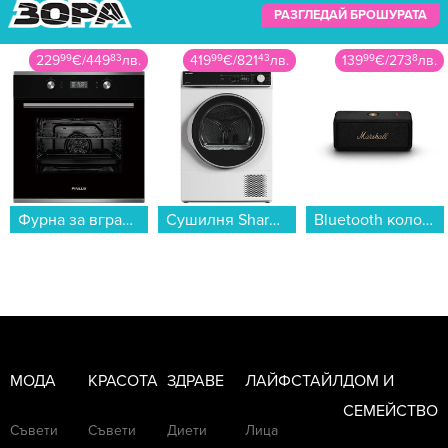
РАЗГЛЕДАЙ БРОШУРАТА
419
99
€
/
821
43
лв.
139
99
€
/
273
8
лв.
278
99
€
/
545
66
лв.
Сушилня Sharp KD-NHA8S6GW1D , 8 kg, D , D , Бял...
Bluetooth колонка MARSHALL EMBERTON III черен...
Смартфон Motorola MOTO G77 5G 256/8 SHADED SPRUCE , 256 GB, 8 GB...
МОДА
КРАСОТА
ЗДРАВЕ
ЛАЙФСТАЙЛ
ДОМ И
СЕМЕЙСТВО
Съвети
Съвети
Диети
Лица