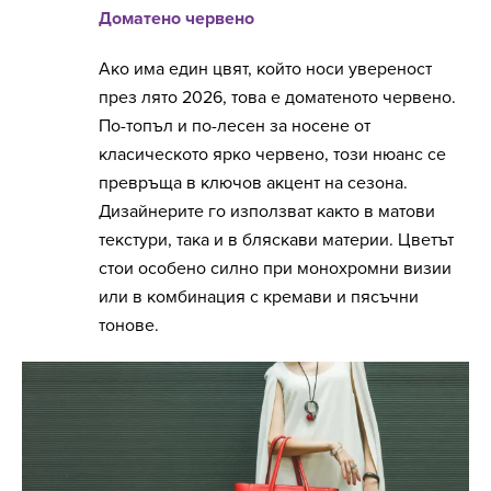
Доматено червено
Ако има един цвят, който носи увереност
през лято 2026, това е доматеното червено.
По-топъл и по-лесен за носене от
класическото ярко червено, този нюанс се
превръща в ключов акцент на сезона.
Дизайнерите го използват както в матови
текстури, така и в бляскави материи. Цветът
стои особено силно при монохромни визии
или в комбинация с кремави и пясъчни
тонове.