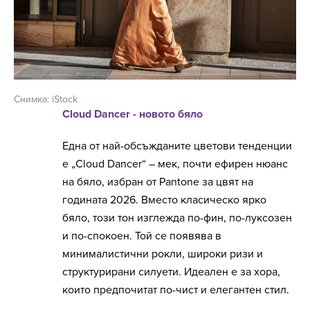
Снимка: iStock
Cloud Dancer - новото бяло
Една от най-обсъжданите цветови тенденции
е „Cloud Dancer“ – мек, почти ефирен нюанс
на бяло, избран от Pantone за цвят на
годината 2026. Вместо класическо ярко
бяло, този тон изглежда по-фин, по-луксозен
и по-спокоен. Той се появява в
минималистични рокли, широки ризи и
структурирани силуети. Идеален е за хора,
които предпочитат по-чист и елегантен стил.