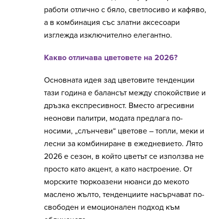
работи отлично с бяло, светлосиво и кафяво,
а в комбинация със златни аксесоари
изглежда изключително елегантно.
Какво отличава цветовете на 2026?
Основната идея зад цветовите тенденции
тази година е балансът между спокойствие и
дръзка експресивност. Вместо агресивни
неонови палитри, модата предлага по-
носими, „слънчеви“ цветове – топли, меки и
лесни за комбиниране в ежедневието. Лято
2026 е сезон, в който цветът се използва не
просто като акцент, а като настроение. От
морските тюркоазени нюанси до мекото
маслено жълто, тенденциите насърчават по-
свободен и емоционален подход към