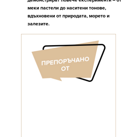
демонстрират повече експерименти – от
меки пастели до наситени тонове,
вдъхновени от природата, морето и
залезите.