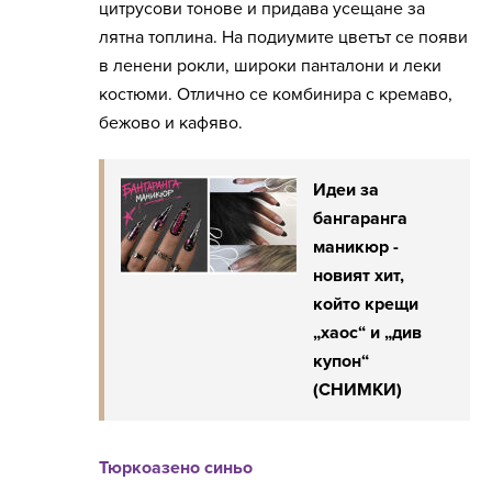
цитрусови тонове и придава усещане за
лятна топлина. На подиумите цветът се появи
в ленени рокли, широки панталони и леки
костюми. Отлично се комбинира с кремаво,
бежово и кафяво.
Идеи за
бангаранга
маникюр -
новият хит,
който крещи
„хаос“ и „див
купон“
(СНИМКИ)
Тюркоазено синьо