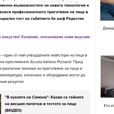
 именно възможностите на новата технология и
пренася професионалното приготвяне на пица в
ециален гост на събитието бе шеф Радостин
Домаш
е изкуство! Хапваме, опознаваме нови вкусове
 един от най-утвърдените майстори на пица в
 на престижната
Scuola Italiana Pizzaioli
. Пред
а различни техники за приготвяне на пица и
температура, изпичане и оборудване могат да
ия резултат.
"В кухнята на Симона": Какви са тайните
на висшия пилотаж в тестото за пица
Ето к
(ВИДЕО)