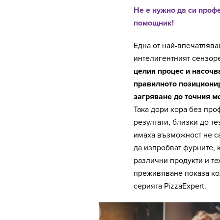
Не е нужно да си профе
помощник!
Една от най-впечатляв
интелигентният сензор
целия процес и насочв
правилното позиционир
загряване до точния м
Така дори хора без про
резултати, близки до те
имаха възможност не с
да изпробват фурните, 
различни продукти и те
преживяване показа кол
серията PizzaExpert.