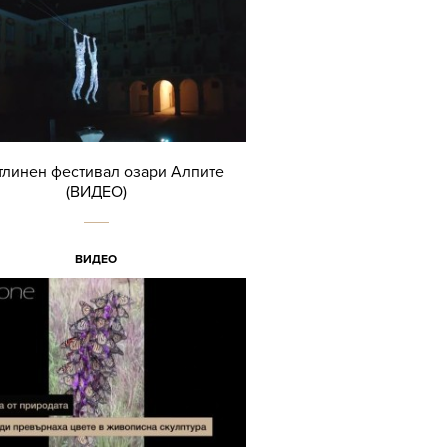
тлинен фестивал озари Алпите
(ВИДЕО)
ВИДЕО