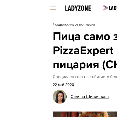
/
СЪДЪРЖАНИЕ ОТ ПАРТНЬОРИ
Пица само 
PizzaExpert
пицария (
Специален гост на събитието бе
22 май 2026
Силяна Щилиянова