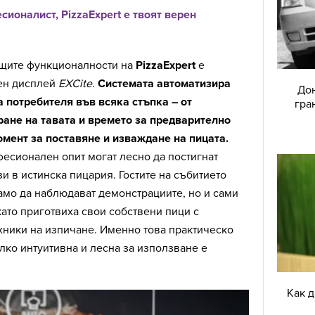
сионалист, PizzaExpert e твоят верен
ащите функционалности на
PizzaExpert
е
ен дисплей
EXCite
.
Системата автоматизира
Дон
а потребителя във всяка стъпка – от
гра
ане на тавата и времето за предварително
омент за поставяне и изваждане на пицата.
фесионален опит могат лесно да постигнат
зи в истинска пицария. Гостите на събитието
амо да наблюдават демонстрациите, но и сами
като приготвиха свои собствени пици с
хники на изпичане. Именно това практическо
ко интуитивна и лесна за използване е
Как 