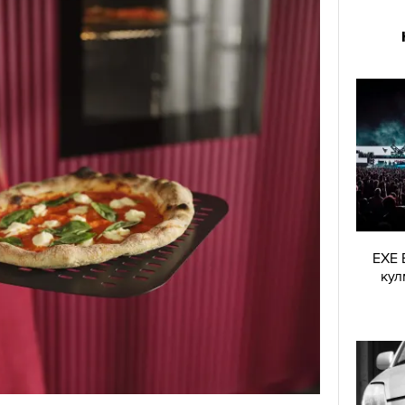
EXE 
кул