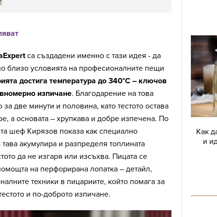
ляват
aExpert
са създадени именно с тази идея - да
о близо условията на професионалните пещи
ията достига температура до 340°C – ключов
авномерно изпичане
. Благодарение на това
 за две минути и половина, като тестото остава
е, а основата – хрупкава и добре изпечена. По
та шеф Кирязов показа как специално
Как д
и и
 тава акумулира и разпределя топлината
тото да не изгаря или изсъхва. Пицата се
помощта на перфорирана лопатка – детайл,
алните техники в пицариите, който помага за
тестото и по-доброто изпичане.