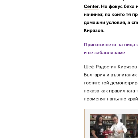
Center
. На фокус бяха
начинът, по който тя 
домашни условия, а сп
Кирязов.
Приготвянето на пица 
и се забавляваме
Шеф Радостин Кирязов –
България и възпитаник
гостите той демонстрир
показа как правилната 
променят напълно крайн