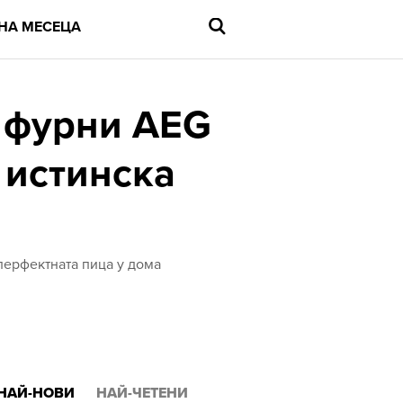
НА МЕСЕЦА
е фурни AEG
 истинска
Въведете
търсената
дума
и
натиснете
Enter
перфектната пица у дома
НАЙ-НОВИ
НАЙ-ЧЕТЕНИ