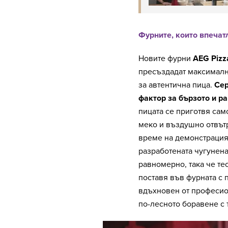
Фурните, които впечат
Новите фурни
AEG Pizz
пресъздадат максималн
за автентична пица.
Сер
фактор за бързото и р
пицата се приготвя само
меко и въздушно отвътр
време на демонстрация
разработената чугунена
равномерно, така че тес
поставя във фурната с 
вдъхновен от професион
по-лесното боравене с 