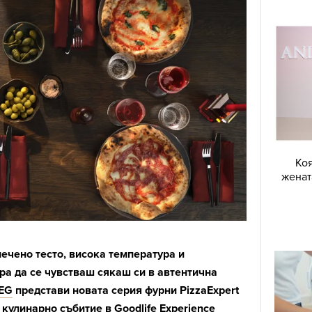
Коя
женат
печено тесто, висока температура и
ра да се чувстваш сякаш си в автентична
EG
представи новата серия фурни PizzaExpert
 кулинарно събитие в
Goodlife Experience