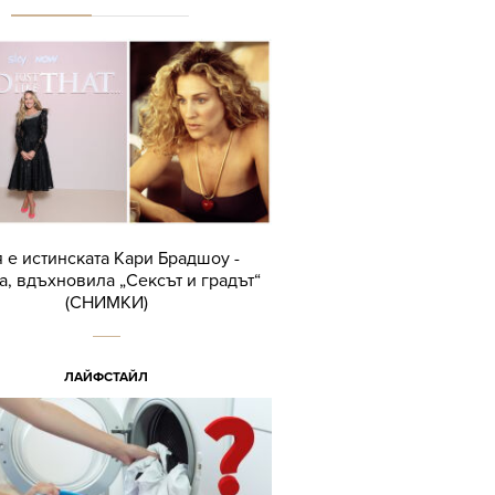
 е истинската Кари Брадшоу -
а, вдъхновила „Сексът и градът“
(СНИМКИ)
ЛАЙФСТАЙЛ