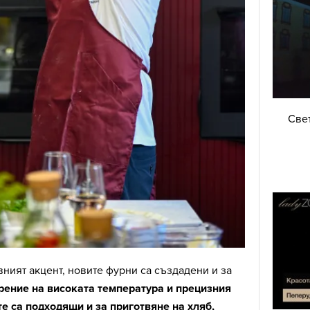
Све
вният акцент, новите фурни са създадени и за
ение на високата температура и прецизния
те са подходящи и за приготвяне на хляб,