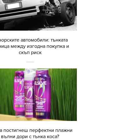
орските автомобили: тънката
ница между изгодна покупка и
скъп риск
да постигнеш перфектни плажни
вълни дори с тънка коса?