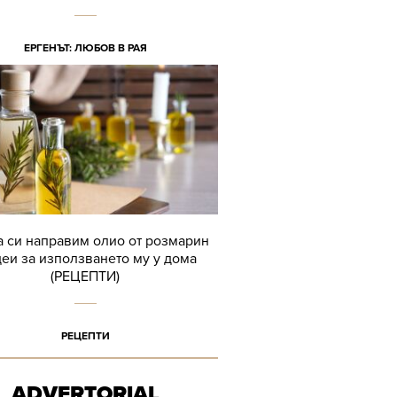
ЕРГЕНЪТ: ЛЮБОВ В РАЯ
а си направим олио от розмарин
деи за използването му у дома
(РЕЦЕПТИ)
РЕЦЕПТИ
ADVERTORIAL