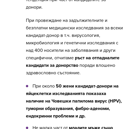
донори.
При провеждане на задължителните и
безплатни медицински изследвания за всеки
кандидат-донор в т.ч. вирусология,
микробиология и генетични изследвания с
над 400 носители на заболявания и други
специфични, отчитаме
ръст на отпадналите
кандидати за донорство
поради влошено
здравословно състояние.
При около
50 жени кандидат-донори на
яйцеклетки изследванията показаха
наличие на Човешки папилома вирус (HPV),
туморни образувания, фибро-аденоми,
ендокринни проблеми и др.
Не малка част от
младите мъже също