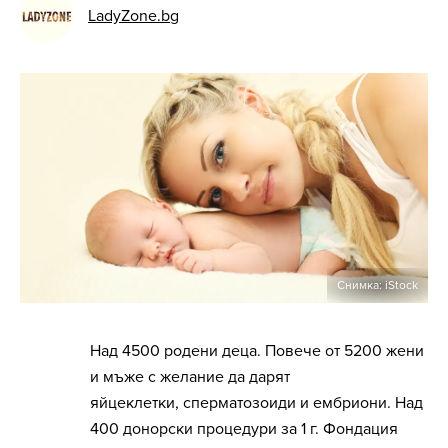
LadyZone.bg
Снимка: iStock
Над 4500 родени деца. Повече от 5200 жени
и мъже с желание да дарят
яйцеклетки, сперматозоиди и ембриони. Над
400 донорски процедури за 1 г. Фондация