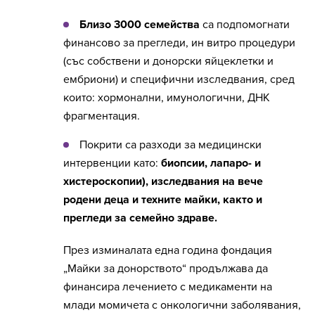
Близо 3000 семейства
са подпомогнати
финансово за прегледи, ин витро процедури
(със собствени и донорски яйцеклетки и
ембриони) и специфични изследвания, сред
които: хормонални, имунологични, ДНК
фрагментация.
Покрити са разходи за медицински
интервенции като:
биопсии, лапаро- и
хистероскопии), изследвания на вече
родени деца и техните майки, както и
прегледи за семейно здраве.
През изминалата една година фондация
„Майки за донорството“ продължава да
финансира лечението с медикаменти на
млади момичета с онкологични заболявания,