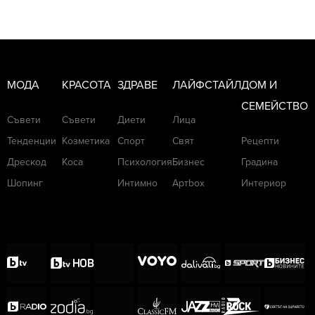
МОДА
КРАСОТА
ЗДРАВЕ
ЛАЙФСТАЙЛ
ДОМ И
СЕМЕЙСТВО
Съвети
Съвети
Диети
Лица
Тенденции
Козметика
Спорт
Свят
Рецепти
Дрескод
Коса
Психология
Бизнес
Градина
Шопинг
Интимно
Артbox
Интериор