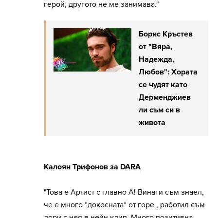
герой, другото не ме занимава."
Борис Кръстев
от "Вяра,
Надежда,
Любов": Хората
се чудят като
Дерменджиев
ли съм си в
живота
Калоян Трифонов за DARA
"Това е Артист с главно А! Винаги съм знаел,
че е много “докосната“ от горе , работил съм
дори с нея в нейн клип. Много позитивна,