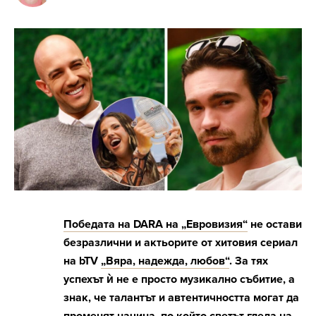
Победата на DARA на „Евровизия“
не остави
безразлични и актьорите от хитовия сериал
на bTV
„Вяра, надежда, любов“
. За тях
успехът ѝ не е просто музикално събитие, а
знак, че талантът и автентичността могат да