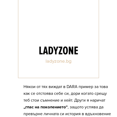
Някои от тях виждат в DARA пример за това
как се отстоява себе си, дори когато срещу
теб стои съмнение и хейт. Други я наричат
„глас на поколението“
, защото успява да
превърне личната си история в вдъхновение