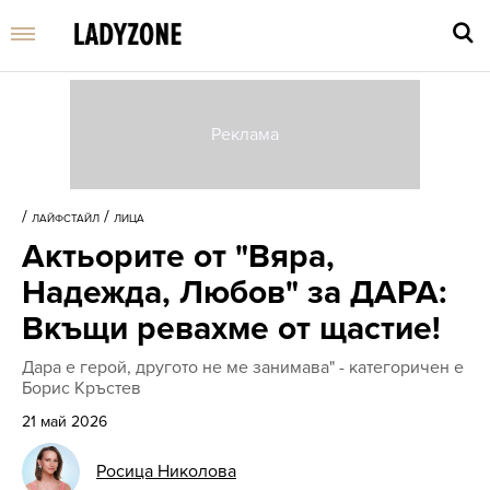
Въве
търс
/
/
ЛАЙФСТАЙЛ
ЛИЦА
дума
Актьорите от "Вяра,
и
нати
Надежда, Любов" за ДАРА:
Enter
Вкъщи ревахме от щастие!
Дара е герой, другото не ме занимава" - категоричен е
Борис Кръстев
21 май 2026
Росица Николова