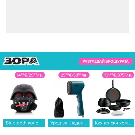
РАЗГЛЕДАЙ БРОШУРАТА
14
99
€
/
29
32
лв.
29
99
€
/
58
66
лв.
191
99
€
/
375
5
лв.
Bluetooth колонка Bitty Boomers Darth Vader - BITTYRVADER...
Уред за гладене с пара Tefal DT2020E1...
Кухненски комплект Tefal P0009753 EXCELLENCE+ 13 части...