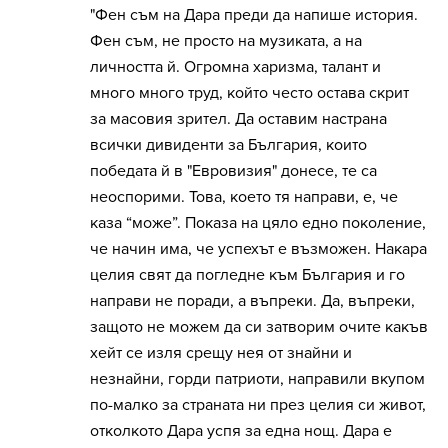
"Фен съм на Дара преди да напише история.
Фен съм, не просто на музиката, а на
личността й. Огромна харизма, талант и
много много труд, който често остава скрит
за масовия зрител. Да оставим настрана
всички дивиденти за България, които
победата й в "Евровизия" донесе, те са
неоспорими. Това, което тя направи, е, че
каза “може”. Показа на цяло едно поколение,
че начин има, че успехът е възможен. Накара
целия свят да погледне към България и го
направи не поради, а въпреки. Да, въпреки,
защото не можем да си затворим очите какъв
хейт се изля срещу нея от знайни и
незнайни, горди патриоти, направили вкупом
по-малко за страната ни през целия си живот,
отколкото Дара успя за една нощ. Дара е