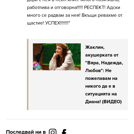
работлива и отговорна!!!!! РЕСПЕКТ! Адски
много се радвам за нея! Вкъщи ревахме от
щастие! УСПЕХ!!!!!!!"
Жаклин,
акушерката от
"Вяра, Надежда,
Любов": Не
пожелавам на
никого да е в
ситуацията на
Диана! (ВИДЕО)
Последвай ни в