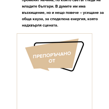
променят начина, по който светът гледа на
младите българи. В думите им има
възхищение, но и нещо повече – усещане за
обща кауза, за споделена енергия, която
надхвърля сцената.