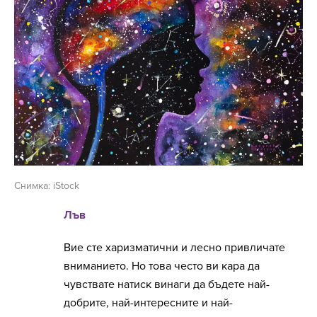
Снимка: iStock
Лъв
Вие сте харизматични и лесно привличате
вниманието. Но това често ви кара да
чувствате натиск винаги да бъдете най-
добрите, най-интересните и най-