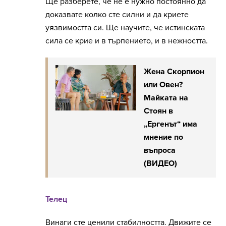
Ще разберете, че не е нужно постоянно да
доказвате колко сте силни и да криете
уязвимостта си. Ще научите, че истинската
сила се крие и в търпението, и в нежността.
Жена Скорпион
или Овен?
Майката на
Стоян в
„Ергенът“ има
мнение по
въпроса
(ВИДЕО)
Телец
Винаги сте ценили стабилността. Движите се