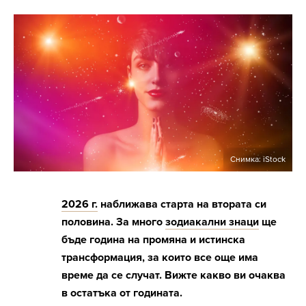
Снимка: iStock
2026 г.
наближава старта на втората си
половина. За много
зодиакални знаци
ще
бъде година на промяна и истинска
трансформация, за които все още има
време да се случат. Вижте какво ви очаква
в остатъка от годината.