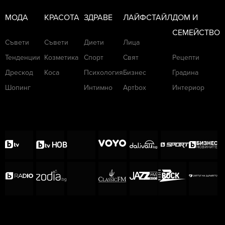
МОДА
КРАСОТА
ЗДРАВЕ
ЛАЙФСТАЙЛ
ДОМ И
СЕМЕЙСТВО
Съвети
Съвети
Диети
Лица
Тенденции
Козметика
Спорт
Свят
Рецепти
Дрескод
Коса
Психология
Бизнес
Градина
Шопинг
Интимно
Артbox
Интериор