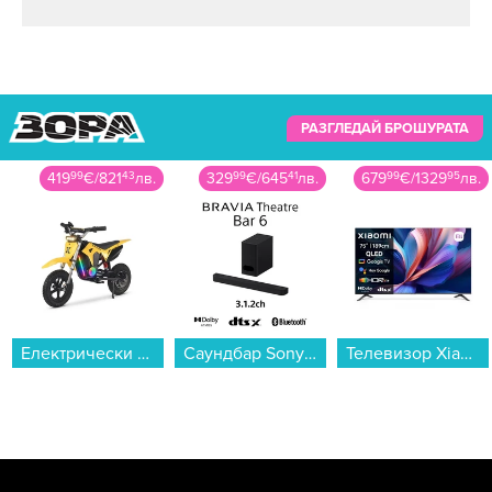
РАЗГЛЕДАЙ БРОШУРАТА
419
99
€
/
821
43
лв.
329
99
€
/
645
41
лв.
679
99
€
/
1329
95
лв.
Електрически скутер/тротинетка MANTA Xrider CROSS 12 Pro (Детски ел. скутер) , 12.00 inch, 67.00 cm...
Саундбар Sony HTB600 BRAVIA THEATRE BAR 6...
Телевизор Xiaomi A Pro 75 2026 / ELA5840EU , 189 см, 3840x2160 UHD-4K , 75 inch, Android , QLED ...