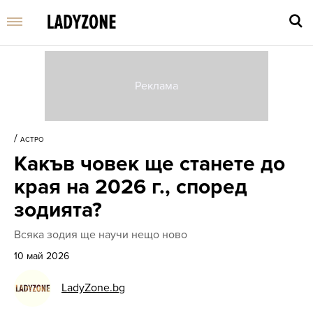
Въве
търс
/
АСТРО
дума
Какъв човек ще станете до
и
нати
края на 2026 г., според
Enter
зодията?
Всяка зодия ще научи нещо ново
10 май 2026
LadyZone.bg