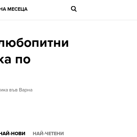
НА МЕСЕЦА
 любопитни
ка по
Въведете
търсената
дума
и
натиснете
Enter
тика във Варна
НАЙ-НОВИ
НАЙ-ЧЕТЕНИ