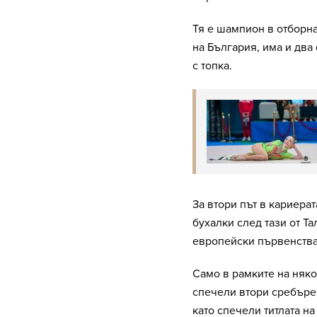
Тя е шампион в отборн
на България, има и два
с топка.
За втори път в кариера
бухалки след тази от Та
европейски първенства
Само в рамките на няко
спечели втори сребъре
като спечели титлата на