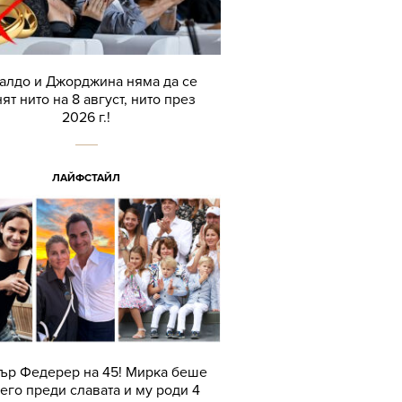
алдо и Джорджина няма да се
ят нито на 8 август, нито през
2026 г.!
ЛАЙФСТАЙЛ
ър Федерер на 45! Мирка беше
его преди славата и му роди 4