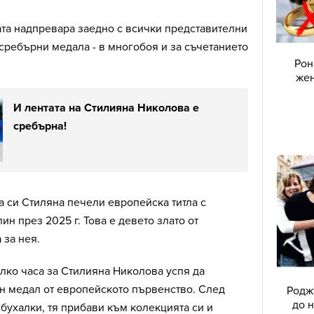
ата надпревара заедно с всички представителни
 сребърни медала - в многобоя и за съчетанието
Рон
жен
И лентата на Стилияна Николова е
сребърна!
та си Стиляна печели европейска титла с
лин през 2025 г. Това е девето злато от
 за нея.
лко часа за Стилияна Николова успя да
н медал от европейското първенство. След
Родж
до н
 бухалки, тя прибави към колекцията си и