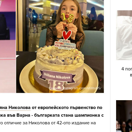
4 по
Снимка: Instagram.com/stilito05/
яна Николова
от европейското първенство по
ка във Варна - българката стана шампионка с
о отличие за Николова от 42-ото издание на