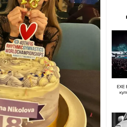
EXE 
кул