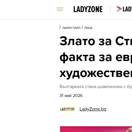
/
/
ЛАЙФСТАЙЛ
ЛИЦА
Злато за С
факта за е
художестве
Българката стана шампионка с б
31 май 2026
LadyZone.bg