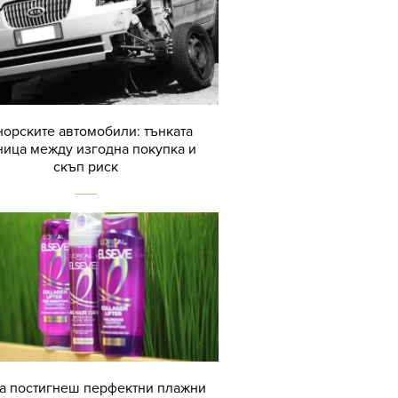
орските автомобили: тънката
ница между изгодна покупка и
скъп риск
да постигнеш перфектни плажни