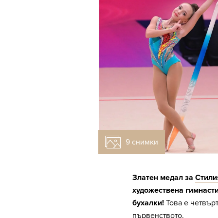
9 снимки
Златен медал за
Стили
художествена гимнасти
бухалки!
Това е четвърт
първенството.