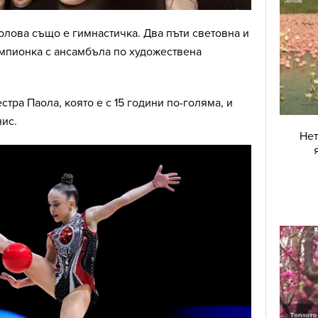
олова също е гимнастичка. Два пъти световна и
пионка с ансамбъла по художествена
стра Паола, която е с 15 години по-голяма, и
нис.
Нет