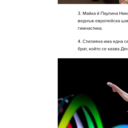
3. Майка й Паулина Ник
веднъж европейска шам
гимнастика.
4. Стилияна има една се
брат, който се казва Де