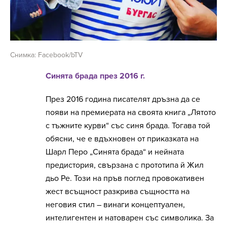
Снимка: Facebook/bTV
Синята брада през 2016 г.
През 2016 година писателят дръзна да се
появи на премиерата на своята книга „Лятото
с тъжните курви“ със синя брада. Тогава той
обясни, че е вдъхновен от приказката на
Шарл Перо „Синята брада“ и нейната
предистория, свързана с прототипа й Жил
дьо Ре. Този на пръв поглед провокативен
жест всъщност разкрива същността на
неговия стил – винаги концептуален,
интелигентен и натоварен със символика. За