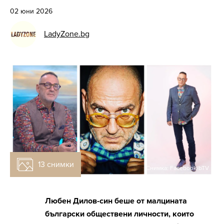
02 юни 2026
LadyZone.bg
13 снимки
Снимка: Facebook/bTV
Любен Дилов-син беше от малцината
български обществени личности, които