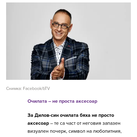
Снимка: Facebook/bTV
Очилата – не проста аксесоар
За Дилов-син очилата бяха не просто
аксесоар
– те са част от неговия запазен
визуален почерк, символ на любопитния,