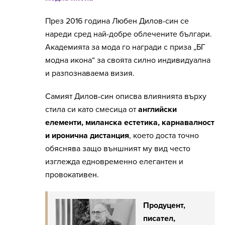
През 2016 година Любен Дилов-син се
нареди сред най-добре облечените българи.
Академията за мода го награди с приза „БГ
модна икона“ за своята силно индивидуална
и разпознаваема визия.
Самият Дилов-син описва влиянията върху
стила си като смесица от
английски
елементи, миланска естетика, карнавалност
и иронична дистанция
, което доста точно
обяснява защо външният му вид често
изглежда едновременно елегантен и
провокативен.
Продуцент,
писател,