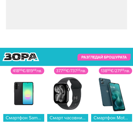
РАЗГЛЕДАЙ БРОШУРАТА
418
99
€
/
819
48
лв.
377
00
€
/
737
35
лв.
138
99
€
/
271
85
лв.
Смартфон Samsung GALAXY A27 5G 256/8 BLACK SM-A276BZKC , 256 GB, 8 GB...
Смарт часовник Apple Watch 11 42mm Jet Black/Black Band S/M meqt4 , 1.80 , 64 , Apple S10 SiP 64-bit Dual Core...
Смартфон Motorola MOTO G06 256/8 BLUE , 256 GB, 8 GB...