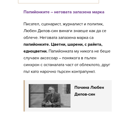
Папийонките – неговата запазена марка
Писател, сценарист, журналист и политик,
Любен Дилов-син винаги знаеше как да се
облече. Неговата запазена марка са
папийонките. Цветни, шарени, с райета,
едноцветни.
Папийонката му никога не беше
случаен аксесоар – понякога в пълен
синхрон с останалата част от облеклото, друг
път като нарочно търсен контрапункт.
Почина Любен
Дилов-син