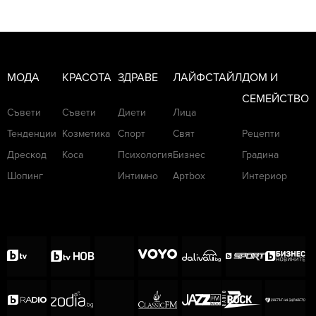
МОДА
КРАСОТА
ЗДРАВЕ
ЛАЙФСТАЙЛ
ДОМ И
СЕМЕЙСТВО
Съвети
Съвети
Диети
Лица
Тенденции
Козметика
Спорт
Свят
Рецепти
Дрескод
Коса
Психология
Бизнес
Градина
Шопинг
Интимно
Артbox
Интериор