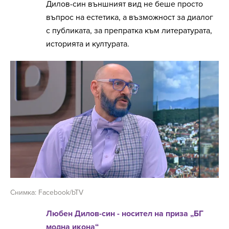
Дилов-син външният вид не беше просто
въпрос на естетика, а възможност за диалог
с публиката, за препратка към литературата,
историята и културата.
Снимка: Facebook/bTV
Любен Дилов-син - носител на приза „БГ
модна икона“