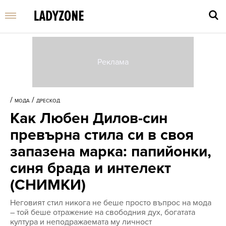
Въве
търс
/
/
МОДА
ДРЕСКОД
дума
Как Любен Дилов-син
и
нати
превърна стила си в своя
Enter
запазена марка: папийонки,
синя брада и интелект
(СНИМКИ)
Неговият стил никога не беше просто въпрос на мода
– той беше отражение на свободния дух, богатата
култура и неподражаемата му личност