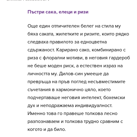
Пъстри сака, елеци и ризи
Още един отличителен белег на стила му
бяха саката, жилетките и ризите, които рядко
следваха правилото за едноцветна
сдържаност. Карирано сако, комбинирано с
риза с флорални мотиви, в неговия гардероб
не беше моден риск, а естествен израз на
личността му. Дилов-син умееше да
превръща на пръв поглед несъвместимите
съчетания в хармонично цяло, което
подчертаваше неговия интелект, бохемски
дух и неподражаема индивидуалност.
Именно това го правеше толкова лесно
разпознаваем и толкова трудно сравним с
когото и да било.