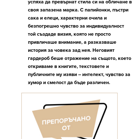
успяха да превърнат стила си на обличане в
своя запазена марка. С папийонки, пъстри
сака и елеци, характерни очила и
безпогрешно чувство за индивидуалност
той създаде визия, която не просто
привличаше внимание, а разказваше
история за човека зад нея. Неговият
гардероб беше отражение на същото, което
откриваме в книгите, текстовете и
публичните му изяви – интелект, чувство за
хумор и смелост да бъде различен.