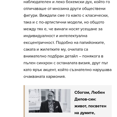
наблюдателен и леко бохемски дух, който го
отличаваше от мнозина други обществени
фигури. Виждали сме го както с класически,
така и с по-артистични модели, но общото
между тях е, че винаги носят усещане за
индивидуалност и интелектуална
ексцентричност. Подобно на папийонките,
саката и жилетките му, очилата са
внимателно подбран детайл – понякога в
пълен синхрон с останалата визия, друг път
като ярък акцент, който съзнателно нарушава
очакваната хармония.
Сбогом, Любен
Дилов-син:
живот, посветен
на думите,