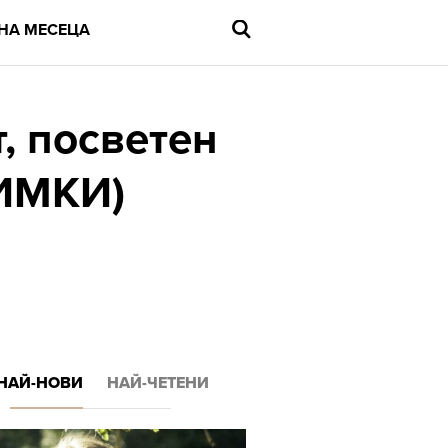
НА МЕСЕЦА
, посветен
НИМКИ)
Въведете
търсената
дума
и
натиснете
Enter
НАЙ-НОВИ
НАЙ-ЧЕТЕНИ