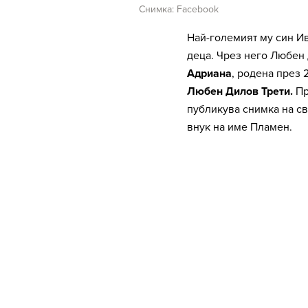
Снимка: Facebook
Най-големият му син И
деца. Чрез него Любен 
Адриана
, родена през 2
Любен Дилов Трети.
Пр
публикува снимка на сво
внук на име Пламен.