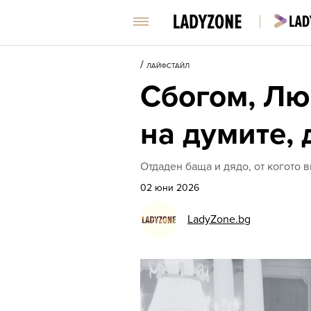
/
ЛАЙФСТАЙЛ
Сбогом, Лю
на думите,
Отдаден баща и дядо, от когото 
02 юни 2026
LadyZone.bg