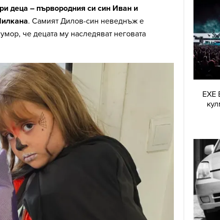
три деца – първородния си син Иван и
Милкана
. Самият Дилов-син неведнъж е
хумор, че децата му наследяват неговата
EXE 
кул