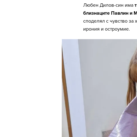
Любен Дилов-син има
близнаците Павлин и 
споделял с чувство за 
ирония и остроумие.