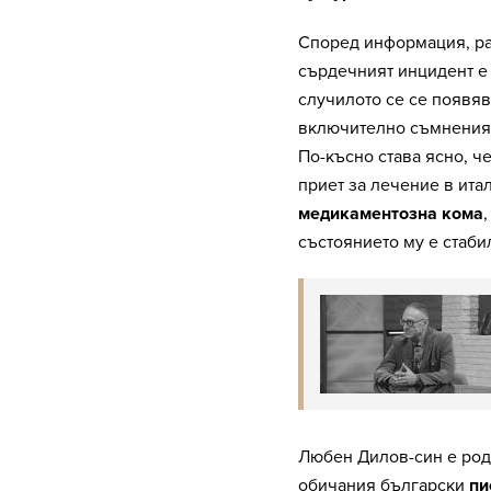
Според информация, ра
сърдечният инцидент е 
случилото се се появяв
включително съмнения з
По-късно става ясно, ч
приет за лечение в ита
медикаментозна кома
състоянието му е стаби
Любен Дилов-син е ро
обичания български
пи