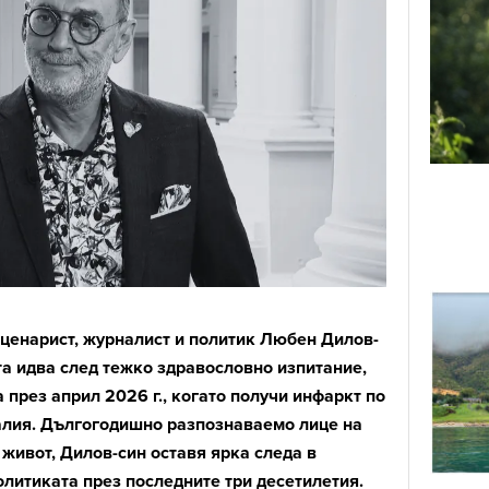
сценарист, журналист и политик Любен Дилов-
та идва след тежко здравословно изпитание,
 през април 2026 г., когато получи инфаркт по
алия. Дългогодишно разпознаваемо лице на
живот, Дилов-син оставя ярка следа в
олитиката през последните три десетилетия.