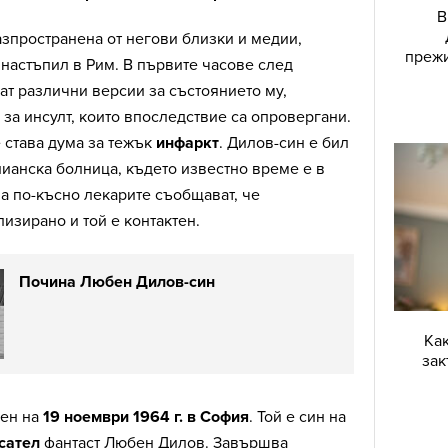
В
зпространена от негови близки и медии,
прежи
настъпил в Рим. В първите часове след
ат различни версии за състоянието му,
а инсулт, които впоследствие са опровергани.
е става дума за тежък
инфаркт
. Дилов-син е бил
лианска болница, където известно време е в
, а по-късно лекарите съобщават, че
лизирано и той е контактен.
Почина Любен Дилов-син
Как
зак
ден на
19 ноември 1964 г. в София
. Той е син на
сател
фантаст Любен Дилов. Завършва