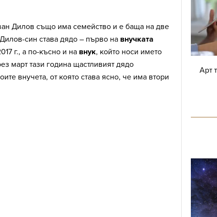
ван Дилов също има семейство и е баща на две
Дилов-син става дядо – първо на
внучката
017 г., а по-късно и на
внук
, който носи името
ез март тази година щастливият дядо
Арт 
ите внучета, от която става ясно, че има втори