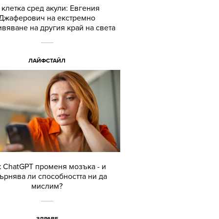
 клетка сред акули: Евгения
Джаферович на екстремно
вяване на другия край на света
ЛАЙФСТАЙЛ
 ChatGPT променя мозъка - и
ърнява ли способността ни да
мислим?