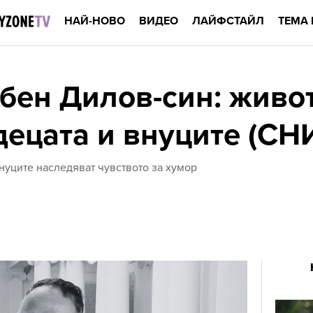
НАЙ-НОВО
ВИДЕО
ЛАЙФСТАЙЛ
ТЕМА 
бен Дилов-син: живот
 децата и внуците (С
внуците наследяват чувството за хумор