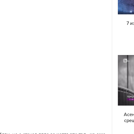
7 и
Асен
срещ