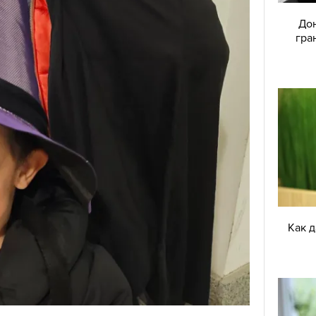
Дон
гра
Как 