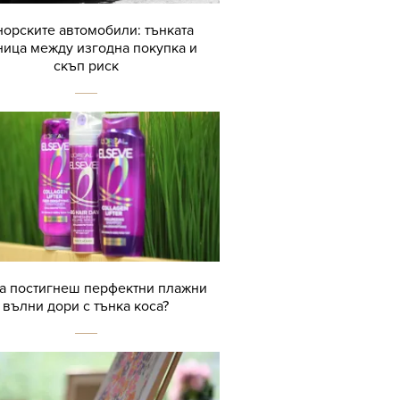
орските автомобили: тънката
ница между изгодна покупка и
скъп риск
да постигнеш перфектни плажни
вълни дори с тънка коса?