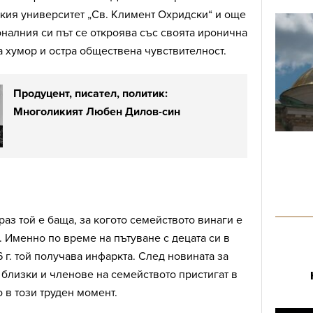
кия университет „Св. Климент Охридски“ и още
налния си път се откроява със своята иронична
за хумор и остра обществена чувствителност.
Продуцент, писател, политик:
Многоликият Любен Дилов-син
аз той е баща, за когото семейството винаги е
 Именно по време на пътуване с децата си в
 г. той получава инфаркта. След новината за
 близки и членове на семейството пристигат в
о в този труден момент.