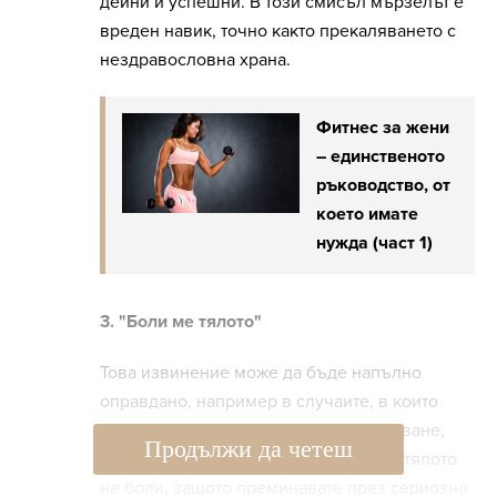
дейни и успешни. В този смисъл мързелът е
вреден навик, точно както прекаляването с
нездравословна храна.
Фитнес за жени
– единственото
ръководство, от
което имате
нужда (част 1)
3. "Боли ме тялото"
Това извинение може да бъде напълно
оправдано, например в случаите, в които
тялото ви се възстановява от заболяване,
Продължи да четеш
контузия или операция. Често обаче тялото
не боли, защото преминавате през сериозно