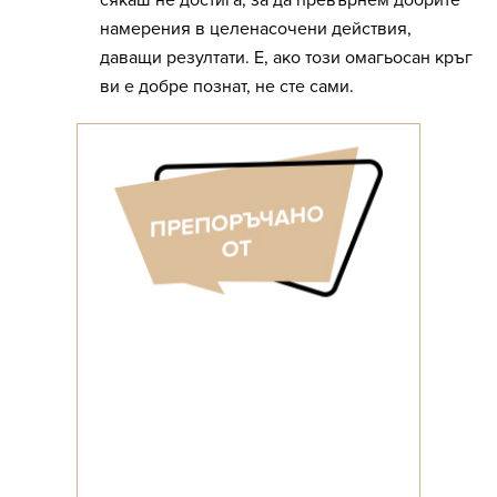
сякаш не достига, за да превърнем добрите
намерения в целенасочени действия,
даващи резултати. Е, ако този омагьосан кръг
ви е добре познат, не сте сами.