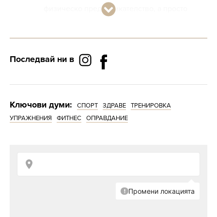
физическо предизвикателство, а просто
защото сте обездвижени.
Да, дискомфортът в тялото действа
демотивиращо на мотивацията за трениране,
Последвай ни в
особено ако амбициите ви са по-големи в
сравнение с все още скромните ви
възможности.
Ключови думи:
СПОРТ
ЗДРАВЕ
ТРЕНИРОВКА
УПРАЖНЕНИЯ
ФИТНЕС
ОПРАВДАНИЕ
5 топ
упражнения за
тялото,
препоръчани от
харвардски
доктор