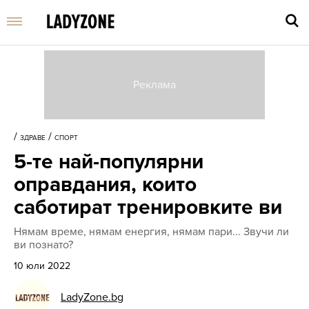
Въве
търс
/
/
ЗДРАВЕ
СПОРТ
дума
5-те най-популярни
и
нати
оправдания, които
Enter
саботират тренировките ви
Нямам време, нямам енергия, нямам пари... Звучи ли
ви познато?
10 юли 2022
LadyZone.bg