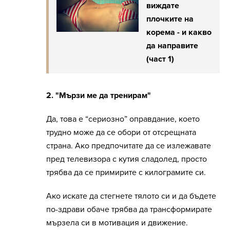
виждате
плочките на
корема - и какво
да направите
(част 1)
2. "Мързи ме да тренирам"
Да, това е “сериозно” оправдание, което
трудно може да се обори от отсрещната
страна. Ако предпочитате да се излежавате
пред телевизора с кутия сладолед, просто
трябва да се примирите с килограмите си.
Ако искате да стегнете тялото си и да бъдете
по-здрави обаче трябва да трансформирате
мързела си в мотивация и движение.