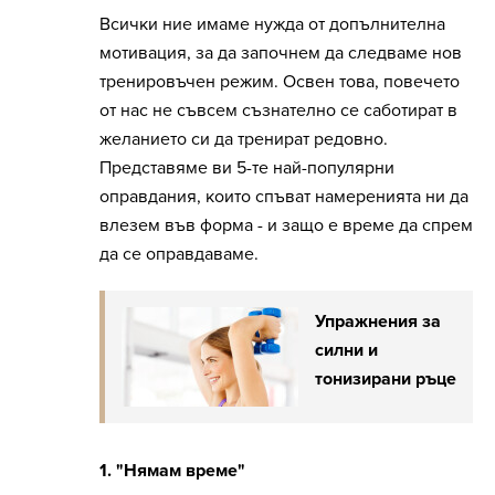
Всички ние имаме нужда от допълнителна
мотивация, за да започнем да следваме нов
тренировъчен режим. Освен това, повечето
от нас не съвсем съзнателно се саботират в
желанието си да тренират редовно.
Представяме ви 5-те най-популярни
оправдания, които спъват намеренията ни да
влезем във форма - и защо е време да спрем
да се оправдаваме.
Упражнения за
силни и
тонизирани ръце
1. "Нямам време"