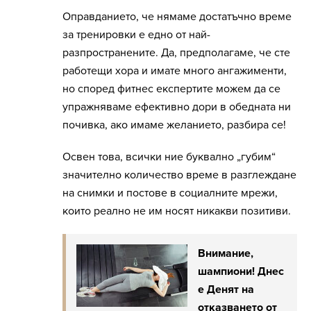
Оправданието, че нямаме достатъчно време
за тренировки е едно от най-
разпространените. Да, предполагаме, че сте
работещи хора и имате много ангажименти,
но според фитнес експертите можем да се
упражняваме ефективно дори в обедната ни
почивка, ако имаме желанието, разбира се!
Освен това, всички ние буквално „губим“
значително количество време в разглеждане
на снимки и постове в социалните мрежи,
които реално не им носят никакви позитиви.
Внимание,
шампиони! Днес
е Денят на
отказването от