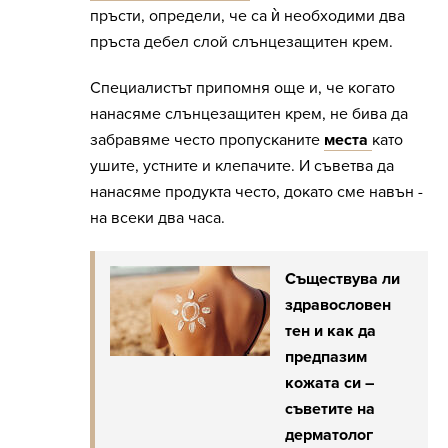
пръсти, определи, че са ѝ необходими два
пръста дебел слой слънцезащитен крем.
Специалистът припомня още и, че когато
нанасяме слънцезащитен крем, не бива да
забравяме често пропусканите
места
като
ушите, устните и клепачите. И съветва да
нанасяме продукта често, докато сме навън -
на всеки два часа.
Съществува ли
здравословен
тен и как да
предпазим
кожата си –
съветите на
дерматолог