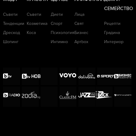
СЕМЕЙСТВО
Съвети
Съвети
Диети
Лица
Тенденции
Козметика
Спорт
Свят
Рецепти
Дрескод
Коса
Психология
Бизнес
Градина
Шопинг
Интимно
Артbox
Интериор