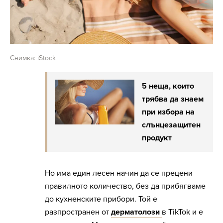
Снимка: iStock
5 неща, които
трябва да знаем
при избора на
слънцезащитен
продукт
Но има един лесен начин да се прецени
правилното количество, без да прибягваме
до кухненските прибори. Той е
разпространен от
дерматолози
в TikTok и е