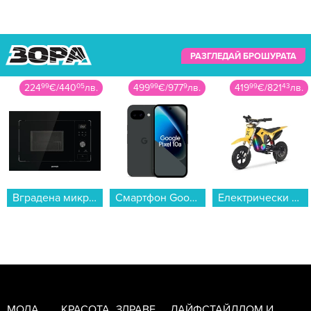
РАЗГЛЕДАЙ БРОШУРАТА
499
99
€
/
977
9
лв.
419
99
€
/
821
43
лв.
14
99
€
/
29
32
лв.
Смартфон Google PIXEL 10a 128/8 OBSIDIAN , 128 GB, 8 GB...
Електрически скутер/тротинетка MANTA Xrider CROSS 12 Pro (Детски ел. скутер) , 12.00 inch, 67.00 cm...
Bluetooth колонка Bitty Boomers Hulk - BITTYHULK...
МОДА
КРАСОТА
ЗДРАВЕ
ЛАЙФСТАЙЛ
ДОМ И