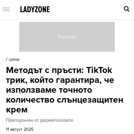
Въве
търс
/
ЗДРАВЕ
дума
Методът с пръсти: TikTok
и
нати
трик, който гарантира, че
Enter
използваме точното
количество слънцезащитен
крем
Препоръчан от дерматолозите
11 август 2025