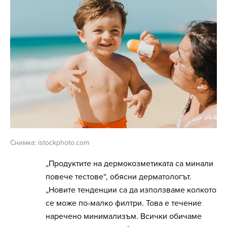
Снимка: istockphoto.com
„Продуктите на дермокозметиката са минали
повече тестове“, обясни дерматологът.
„Новите тенденции са да използваме колкото
се може по-малко филтри. Това е течение
наречено минимализъм. Всички обичаме