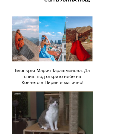
СЪН В ЛЯТНА НОЩ
Блогърът Мария Тарашманова: Да
спиш под открито небе на
Кончето в Пирин е магично!