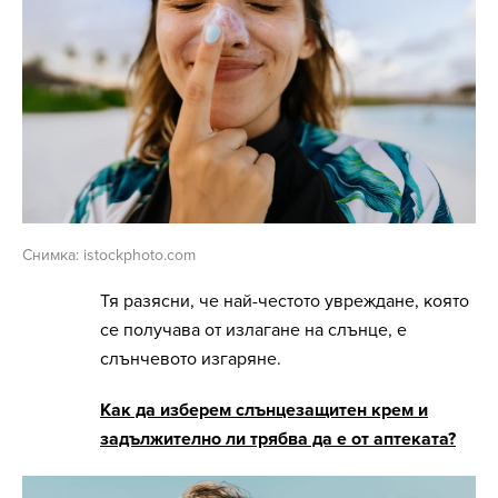
Снимка: istockphoto.com
Тя разясни, че най-честото увреждане, която
се получава от излагане на слънце, е
слънчевото изгаряне.
Как да изберем слънцезащитен крем и
задължително ли трябва да е от аптеката?