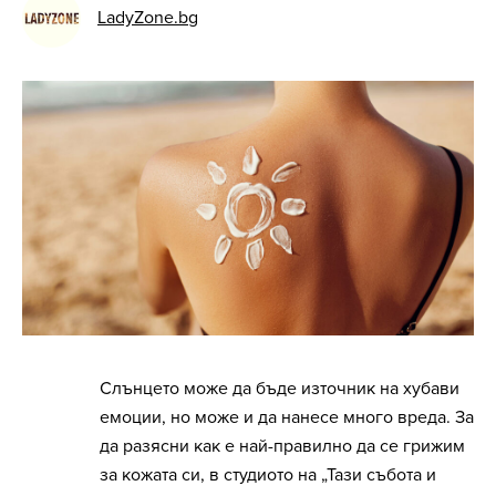
LadyZone.bg
Слънцето може да бъде източник на хубави
емоции, но може и да нанесе много вреда. За
да разясни как е най-правилно да се грижим
за кожата си, в студиото на „Тази събота и