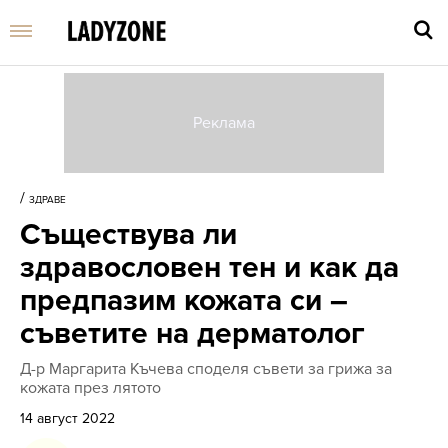
Въве
търс
/
ЗДРАВЕ
дума
Съществува ли
и
нати
здравословен тен и как да
Enter
предпазим кожата си –
съветите на дерматолог
Д-р Маргарита Къчева споделя съвети за грижа за
кожата през лятото
14 август 2022