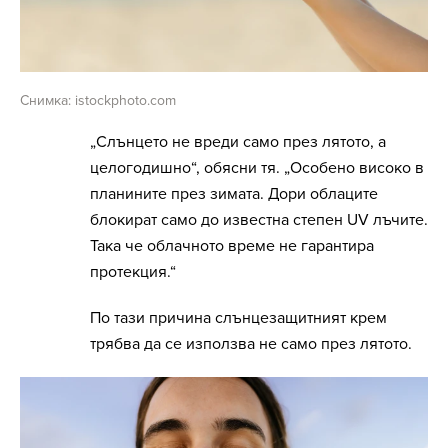
Снимка: istockphoto.com
„Слънцето не вреди само през лятото, а
целогодишно“, обясни тя. „Особено високо в
планините през зимата. Дори облаците
блокират само до известна степен UV лъчите.
Така че облачното време не гарантира
протекция.“
По тази причина слънцезащитният крем
трябва да се използва не само през лятото.