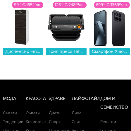
126
99
€
/
248
38
лв.
699
99
€
/
1369
07
лв.
1339
00
€
/
2618
86
лв.
Грил преса Tefal GC717810 OptiGrill+...
Смартфон Xiaomi 17T 256/12 BLACK MZB0NOCEU , 12 GB, 256 GB...
Таблет Apple iPad Pro 11" Cell 256GB Silver me2p4 , 12 GB, 256 GB...
МОДА
КРАСОТА
ЗДРАВЕ
ЛАЙФСТАЙЛ
ДОМ И
СЕМЕЙСТВО
Съвети
Съвети
Диети
Лица
Тенденции
Козметика
Спорт
Свят
Рецепти
Дрескод
Коса
Психология
Бизнес
Градина