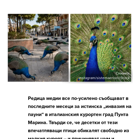
Снимка:
instagram/sistemaerion/iStock
Редица медии все по-усилено съобщават в
последните месеци за истинска „инвазия на
пауни“ в италианския курортен град Пунта
Марина. Твърди се, че десетки от тези
впечатляващи птици обикалят свободно из
малкия курорт – и причиняват шум и