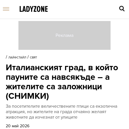
Въве
търс
/
/
ЛАЙФСТАЙЛ
СВЯТ
дума
Италианският град, в който
и
нати
пауните са навсякъде – а
Enter
жителите са заложници
(СНИМКИ)
За посетителите величествените птици са екзотична
атракция, но жителите на града отчаяно желаят
животните да изчезнат от улиците
20 май 2026