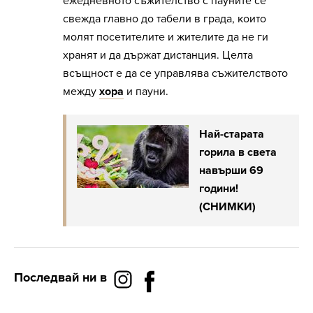
ежедневното съжителство с пауните се
свежда главно до табели в града, които
молят посетителите и жителите да не ги
хранят и да държат дистанция. Целта
всъщност е да се управлява съжителството
между
хора
и пауни.
Най-старата
горила в света
навърши 69
години!
(СНИМКИ)
Последвай ни в