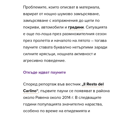
Проблемите, които описват в материала,
варират от нощно шумово замърсяване,
замърсяване с изпражнения до щети по
покриви, автомобили и
градини
. Ситуацията
е още по-лоша през размножителния сезон
през пролетта и началото на лятото – тогава
пауните ставата буквално нетърпими заради
силните крясъци, нощната активност и
агресивно поведение.
Откъде идват пауните
Според репортаж във вестник
„Il Resto del
Carlino“
, първите пауни се появяват в района
около Равена около 2014 г. В следващите
години популацията значително нараства,
особено по време на епидемията и