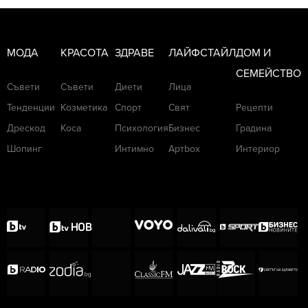
МОДА
КРАСОТА
ЗДРАВЕ
ЛАЙФСТАЙЛ
ДОМ И
СЕМЕЙСТВО
Съвети
Съвети
Диети
Лица
Тенденции
Козметика
Спорт
Свят
Рецепти
Дрескод
Коса
Психология
Бизнес
Градина
Шопинг
Интимно
Артbox
Интериор