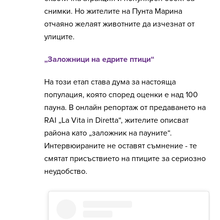
снимки. Но жителите на Пунта Марина
отчаяно желаят животните да изчезнат от
улиците.
„Заложници на едрите птици“
На този етап става дума за настояща
популация, която според оценки е над 100
пауна. В онлайн репортаж от предаването на
RAI „La Vita in Diretta“, жителите описват
района като „заложник на пауните“.
Интервюираните не оставят съмнение - те
смятат присъствието на птиците за сериозно
неудобство.