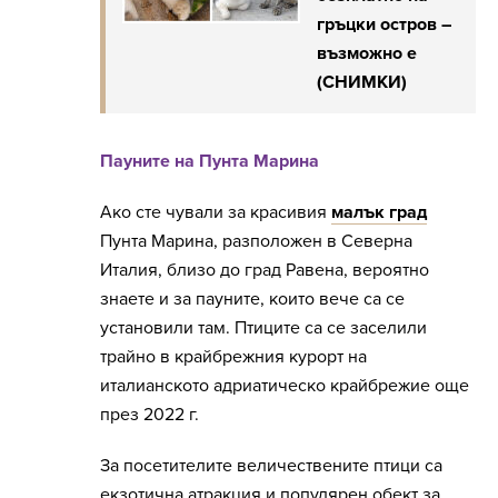
гръцки остров –
възможно е
(СНИМКИ)
Пауните на Пунта Марина
Ако сте чували за красивия
малък град
Пунта Марина, разположен в Северна
Италия, близо до град Равена, вероятно
знаете и за пауните, които вече са се
установили там. Птиците са се заселили
трайно в крайбрежния курорт на
италианското адриатическо крайбрежие още
през 2022 г.
За посетителите величествените птици са
екзотична атракция и популярен обект за