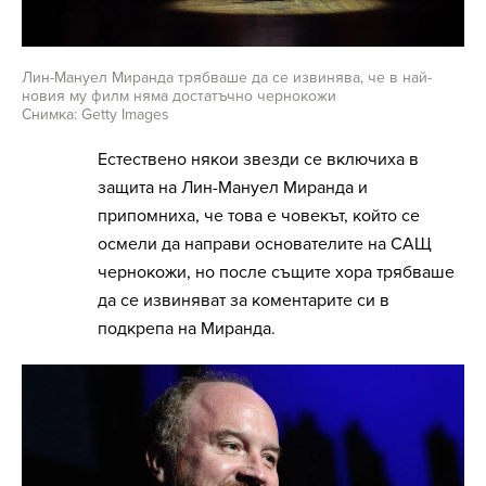
Лин-Мануел Миранда трябваше да се извинява, че в най-
новия му филм няма достатъчно чернокожи
Снимка: Getty Images
Естествено някои звезди се включиха в
защита на Лин-Мануел Миранда и
припомниха, че това е човекът, който се
осмели да направи основателите на САЩ
чернокожи, но после същите хора трябваше
да се извиняват за коментарите си в
подкрепа на Миранда.