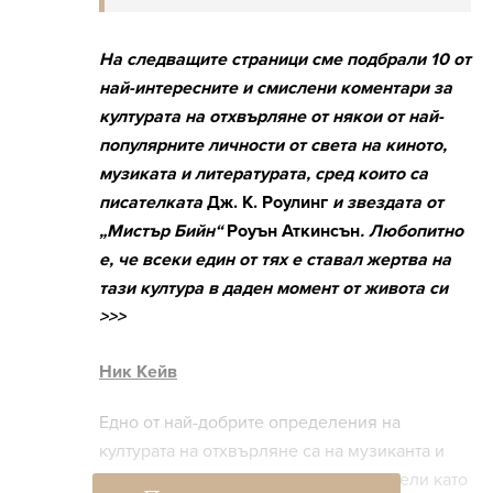
На следващите страници сме подбрали 10 от
най-интересните и смислени коментари за
културата на отхвърляне от някои от най-
популярните личности от света на киното,
музиката и литературата, сред които са
писателката
Дж. К. Роулинг
и звездата от
„Мистър Бийн“
Роуън Аткинсън
. Любопитно
е, че всеки един от тях е ставал жертва на
тази култура в даден момент от живота си
>>>
Ник Кейв
Едно от най-добрите определения на
културата на отхвърляне са на музиканта и
текстописец Ник Кейв, който я определи като