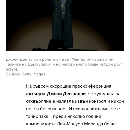
Джони Деп загуби ролята си във "Фантастични животни:
Тайните на Дъмбълдор" и на негово място беше избран друг
актьор
Снимка: Getty Images
На съвсем скорошна пресконференция
актьорът Джони Деп заяви
, че културата на
отхвърляне е излязла извън контрол и никой
не е в безопасност. И всички виждаме, че е
точно така – преди няколко години
композиторът Лин-Мануел Миранда беше