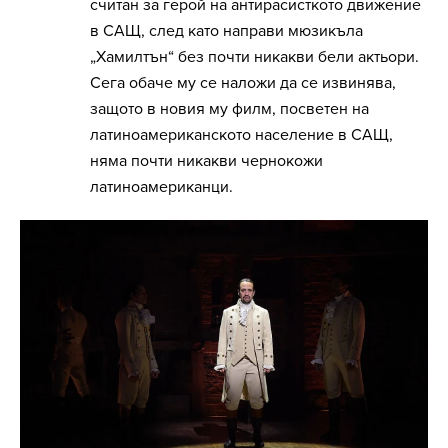
считан за герой на антирасисткото движение
в САЩ, след като направи мюзикъла
„Хамилтън“ без почти никакви бели актьори.
Сега обаче му се наложи да се извинява,
защото в новия му филм, посветен на
латиноамериканското население в САЩ,
няма почти никакви чернокожи
латиноамериканци.