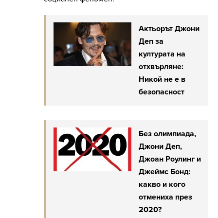
Актьорът Джони
Деп за
културата на
отхвърляне:
Никой не е в
безопасност
Без олимпиада,
Джони Деп,
Джоан Роулинг и
Джеймс Бонд:
какво и кого
отмениха през
2020?