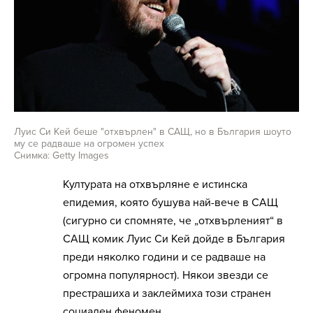
Луис Си Кей беше "отхвърлен" в САЩ, но в България шоуто
му се радваше на огромен успех
Снимка: Getty Images
Културата на отхвърляне е истинска
епидемия, която бушува най-вече в САЩ
(сигурно си спомняте, че „отхвърленият“ в
САЩ комик Луис Си Кей дойде в България
преди няколко години и се радваше на
огромна популярност). Някои звезди се
престрашиха и заклеймиха този странен
социален феномен.