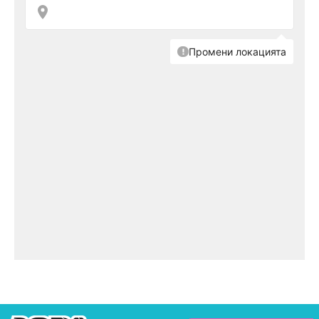
Снимка: Getty Images
„
Опитът да претворим обществото си по един
по-справедлив начин, който някога беше
благороден, днес
има най-лошите аспекти,