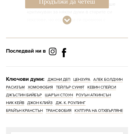
Продължи да четеш
„гнила религия“. Преди време той беше
критикуван за някои думи в старите си
текстове, но отказа да ги промени с
аргумента, че никой не може да знае кои
думи ще са политически коректни и кои не
след 30 години.
Последвай ни в
Ключови думи:
ДЖОНИ ДЕП
ЦЕНЗУРА
АЛЕК БОЛДУИН
РАСИЗЪМ
ХОМОФОБИЯ
ТЕЙЛЪР СУИФТ
КЕВИН СПЕЙСИ
ДЖЪСТИН БИЙБЪР
ШАРЪН СТОУН
РОУЪН АТКИНСЪН
НИК КЕЙВ
ДЖОН КЛИЙЗ
ДЖ. К. РОУЛИНГ
БРАЙЪН КРАНСТЪН
ТРАНСФОБИЯ
КУЛТУРА НА ОТХВЪРЛЯНЕ