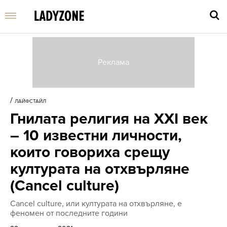
Въве
търс
/
ЛАЙФСТАЙЛ
дума
Гнилата религия на XXI век
и
нати
– 10 известни личности,
Enter
които говориха срещу
културата на отхвърляне
(Cancel culture)
Cancel culture, или културата на отхвърляне, е
феномен от последните години