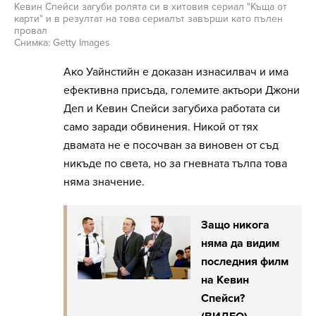
Кевин Спейси загуби ролята си в хитовия сериал "Къща от
карти" и в резултат на това сериалът завърши като пълен
провал
Снимка: Getty Images
Ако Уайнстийн е доказан изнасилвач и има
ефективна присъда, големите актьори Джони
Деп и Кевин Спейси загубиха работата си
само заради обвинения. Никой от тях
двамата не е посочван за виновен от съд
никъде по света, но за гневната тълпа това
няма значение.
Защо никога
няма да видим
последния филм
на Кевин
Спейси?