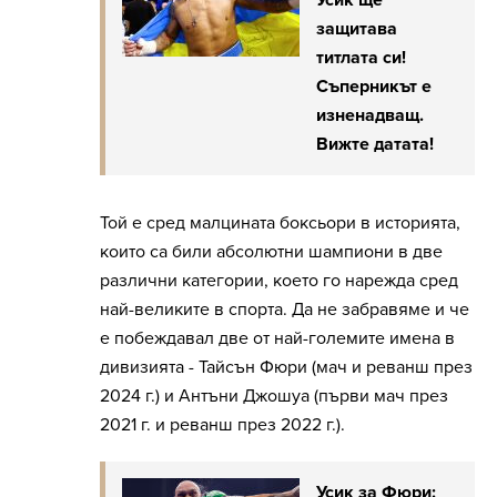
защитава
титлата си!
Съперникът е
изненадващ.
Вижте датата!
Той е сред малцината боксьори в историята,
които са били абсолютни шампиони в две
различни категории, което го нарежда сред
най-великите в спорта. Да не забравяме и че
е побеждавал две от най-големите имена в
дивизията - Тайсън Фюри (мач и реванш през
2024 г.) и Антъни Джошуа (първи мач през
2021 г. и реванш през 2022 г.).
Усик за Фюри: