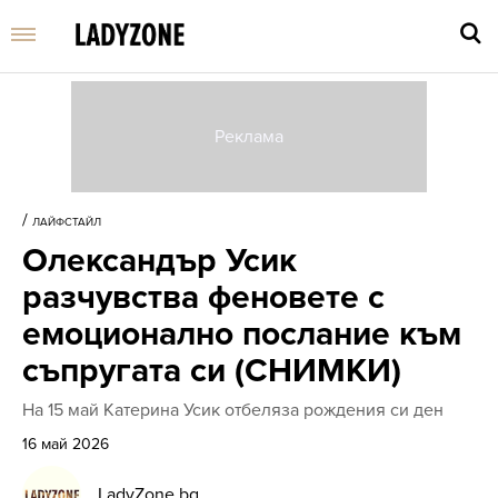
Въве
търс
/
ЛАЙФСТАЙЛ
дума
Олександър Усик
и
нати
разчувства феновете с
Enter
емоционално послание към
съпругата си (СНИМКИ)
На 15 май Катерина Усик отбеляза рождения си ден
16 май 2026
LadyZone.bg