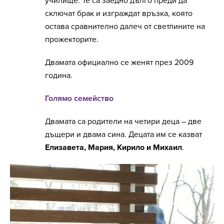
училище. Те са заедно дълго преди да
сключат брак и изграждат връзка, която
остава сравнително далеч от светлините на
прожекторите.
Двамата официално се женят през 2009
година.
Голямо семейство
Двамата са родители на четири деца – две
дъщери и двама сина. Децата им се казват
Елизавета, Мария, Кирило и Михаил
.