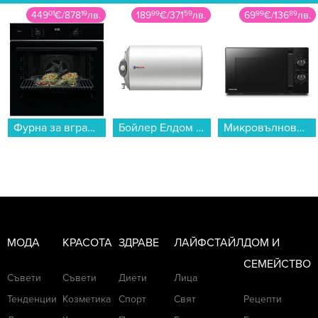
449
01
€
/
878
19
лв.
189
99
€
/
371
59
лв.
69
99
€
/
136
89
лв.
Фурна за вграждане AEG TU5AB21FSB. , 72 , Push бутони , А+ , Водно почистване...
Бойлер Елдом WHF08046FL 80L 3KW , 3 , 77 , C , Хоризонтален...
Микровълнова фурна Toshiba MW-MM20PBK , 20 Литри, 800 W...
МОДА
КРАСОТА
ЗДРАВЕ
ЛАЙФСТАЙЛ
ДОМ И
СЕМЕЙСТВО
Съвети
Съвети
Диети
Лица
Тенденции
Козметика
Спорт
Свят
Рецепти