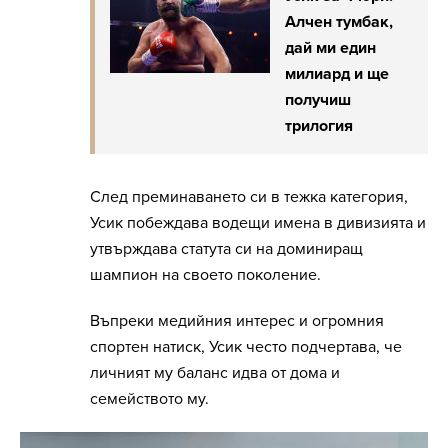
Алчен тумбак,
дай ми един
милиард и ще
получиш
трилогия
След преминаването си в тежка категория,
Усик побеждава водещи имена в дивизията и
утвърждава статута си на доминиращ
шампион на своето поколение.
Въпреки медийния интерес и огромния
спортен натиск, Усик често подчертава, че
личният му баланс идва от дома и
семейството му.