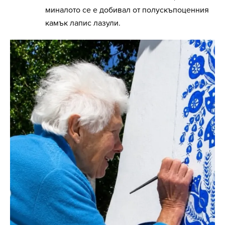
миналото се е добивал от полускъпоценния
камък лапис лазули.