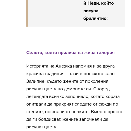
ѝ Неди, който
рисува
брилянтно!
Селото, което прилича на жива галерия
Историята на Анежка напомня и за друга
красива традиция – тази в полското село
Залипие, където жените от поколения
рисуват цветя по домовете си. Според
легендата всичко започнало, когато хората
опитвали да прикрият следите от сажди по
стените, оставени от печките. Вместо просто
да ги боядисват, жените започнали да
рисуват цветя.