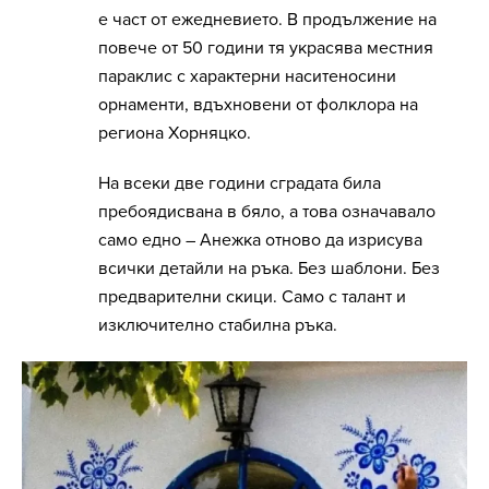
е част от ежедневието. В продължение на
повече от 50 години тя украсява местния
параклис с характерни наситеносини
орнаменти, вдъхновени от фолклора на
региона Хорняцко.
На всеки две години сградата била
пребоядисвана в бяло, а това означавало
само едно – Анежка отново да изрисува
всички детайли на ръка. Без шаблони. Без
предварителни скици. Само с талант и
изключително стабилна ръка.