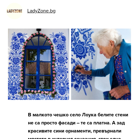
LadyZone.bg
В малкото чешко село Лоука белите стени
не са просто фасади – те са платна. А зад
красивите сини орнаменти, превърнали