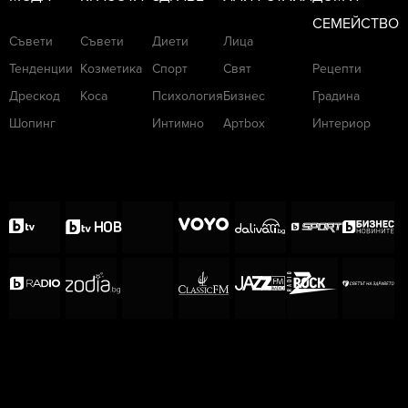
СЕМЕЙСТВО
Съвети
Съвети
Диети
Лица
Тенденции
Козметика
Спорт
Свят
Рецепти
Дрескод
Коса
Психология
Бизнес
Градина
Шопинг
Интимно
Артbox
Интериор