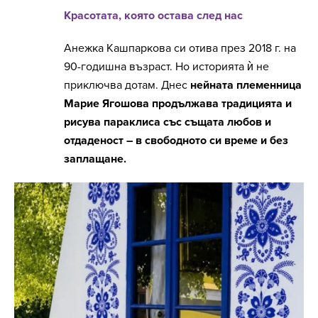
Красотата, която остава след нас
Анежка Кашпаркова си отива през 2018 г. на
90-годишна възраст. Но историята ѝ не
приключва дотам. Днес
нейната племенница
Марие Ягошова продължава традицията и
рисува параклиса със същата любов и
отдаденост – в свободното си време и без
заплащане.