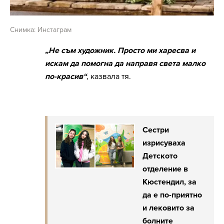
Снимка: Инстаграм
„Не съм художник. Просто ми харесва и
искам да помогна да направя света малко
по-красив“
, казвала тя.
Сестри
изрисуваха
Детското
отделение в
Кюстендил, за
да е по-приятно
и лековито за
болните