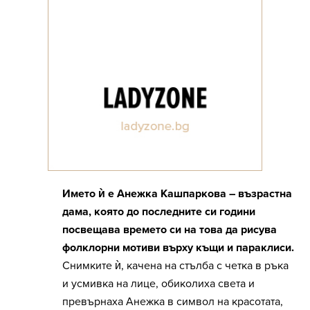
Името ѝ е Анежка Кашпаркова – възрастна
дама, която до последните си години
посвещава времето си на това да рисува
фолклорни мотиви върху къщи и параклиси.
Снимките ѝ, качена на стълба с четка в ръка
и усмивка на лице, обиколиха света и
превърнаха Анежка в символ на красотата,