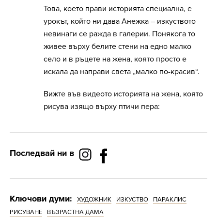
Това, което прави историята специална, е
урокът, който ни дава Анежка – изкуството
невинаги се ражда в галерии. Понякога то
живее върху белите стени на едно малко
село и в ръцете на жена, която просто е
искала да направи света „малко по-красив“.
Вижте във видеото историята на жена, която
рисува изящо върху птичи пера:
Последвай ни в
Ключови думи:
ХУДОЖНИК
ИЗКУСТВО
ПАРАКЛИС
РИСУВАНЕ
ВЪЗРАСТНА ДАМА