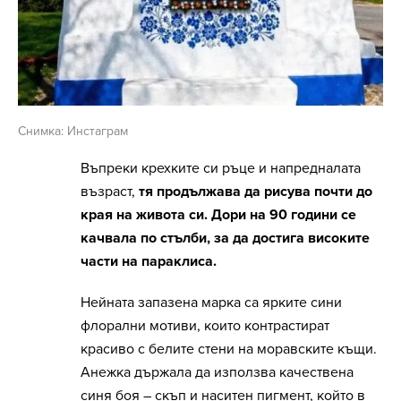
Снимка: Инстаграм
Въпреки крехките си ръце и напредналата
възраст,
тя продължава да рисува почти до
края на живота си. Дори на 90 години се
качвала по стълби, за да достига високите
части на параклиса.
Нейната запазена марка са ярките сини
флорални мотиви, които контрастират
красиво с белите стени на моравските къщи.
Анежка държала да използва качествена
синя боя – скъп и наситен пигмент, който в