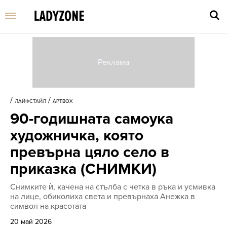
Въве
търс
/
/
ЛАЙФСТАЙЛ
АРТBOX
дума
90-годишната самоука
и
нати
художничка, която
Enter
превърна цяло село в
приказка (СНИМКИ)
Снимките ѝ, качена на стълба с четка в ръка и усмивка
на лице, обиколиха света и превърнаха Анежка в
символ на красотата
20 май 2026