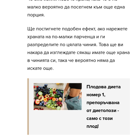
малко вероятно да посегнем към още една
порция.
Ще постигнете подобен ефект, ако нарежете
храната на по-малки парченца и ги
разпределите по цялата чиния. Това ще ви
накара да изглеждате сякаш имате още храна
в чинията си, така че вероятно няма да
искате още.
Плодова диета
номер 1,
препоръчвана
от диетолози -
само с този
плод!