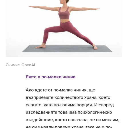
Снимка: OpenAI
Яжте в по-малки чинии
Ако ядете от по-малка чиния, ще
възприемате количеството храна, което
слагате, като по-голяма порция. И според
изследванията това има психологическо
въздействие, което означава, че си мислим,
че сме изяли повече храна, така че е по-