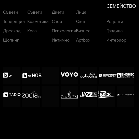
СЕМЕЙСТВО
Съвети
Съвети
Диети
Лица
Тенденции
Козметика
Спорт
Свят
Рецепти
Дрескод
Коса
Психология
Бизнес
Градина
Шопинг
Интимно
Артbox
Интериор