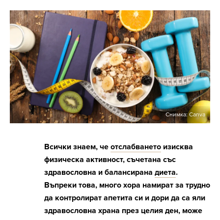
Снимка: Canva
Всички знаем, че
отслабването
изисква
физическа активност, съчетана със
здравословна и балансирана
диета
.
Въпреки това, много хора намират за трудно
да контролират апетита си и дори да са яли
здравословна храна през целия ден, може