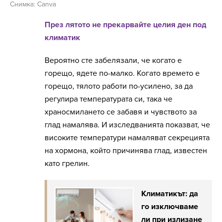
Снимка: Canva
През лятото не прекарвайте целия ден под
климатик
Вероятно сте забелязали, че когато е
горещо, ядете по-малко. Когато времето е
горещо, тялото работи по-усилено, за да
регулира температурата си, така че
храносмилането се забавя и чувството за
глад намалява. И изследванията показват, че
високите температури намаляват секрецията
на хормона, който причинява глад, известен
като грелин.
Климатикът: да
го изключваме
ли при излизане