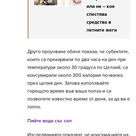
или не – кое
спестява
средства в
летните жеги
Друго проучване обаче показа, че субектите,
които са прекарвали по два часа на ден при
температури около 30 градуса по Целзий, са
консумирали около 300 калории по-малко
през целия ден. Затова използвайте
горещото време във ваша полза и си
позволете известно време от деня, за да ви е
топло.
Пийте вода със сол
Изследванията показват, че консумацията на