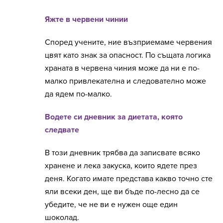
Яжте в червени чинии
Според учените, ние възприемаме червения
цвят като знак за опасност. По същата логика
храната в червена чиния може да ни е по-
малко привлекателна и следователно може
да ядем по-малко.
Водете си дневник за диетата, която
следвате
В този дневник трябва да записвате всяко
хранене и лека закуска, които ядете през
деня. Когато имате представа какво точно сте
яли всеки ден, ще ви бъде по-лесно да се
убедите, че не ви е нужен още един
шоколад.