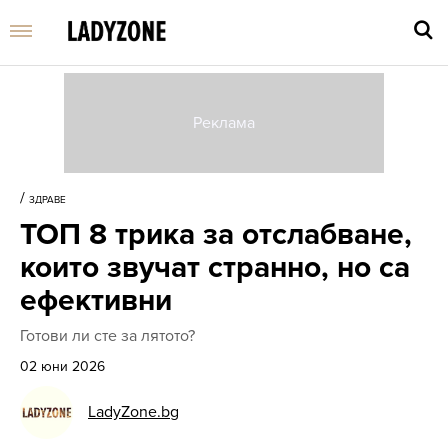
Въве
търс
/
ЗДРАВЕ
дума
ТОП 8 трика за отслабване,
и
нати
които звучат странно, но са
Enter
ефективни
Готови ли сте за лятото?
02 юни 2026
LadyZone.bg