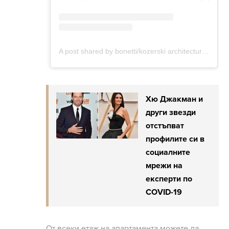
Хю Джакман и
други звезди
отстъпват
профилите си в
социалните
мрежи на
експерти по
COVID-19
От всеки етаж на апартамента можете да