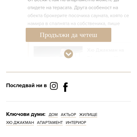
отидете на терасата. Друга особеност на
обекта брокерите посочиха сауната, която се
намира в спалнята на собственика, пише
още БГНЕС.
Продължи да четеш
Хю Джакман на
51 години - 10
любопитни
факта за
актьора
Последвай ни в
По-рано през май в Манхатън бе обявена
продажбата бившия апартамент на един от
Ключови думи:
ДОМ
АКТЬОР
ЖИЛИЩЕ
водещите на телевизионното шоу
ХЮ ДЖАКМАН
АПАРТАМЕНТ
ИНТЕРИОР
"Следващият топ модел на Америка" Джей
Мануел. Настоящите собственици са