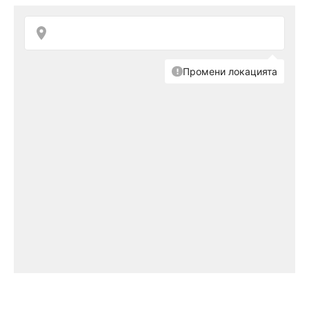
поискали 3,25 млн. за съоръжението от 210
кв. м с две бани и две спални.