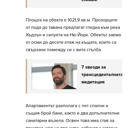
Площта на обекта е 1021,9 кв.м. Прозорците
от пода до тавана предлагат гледка към река
Хъдзън и силуета на Ню Йорк. Обектът заема
от осми до десети етаж на къщата, които са
свързани помежду си с вита стълба.
7 звезди за
трансцеденталната
медитация
Апартаментът разполага с пет спални и
същия брой бани, както и два допълнителни
санитарни възела. Освен това има стая за