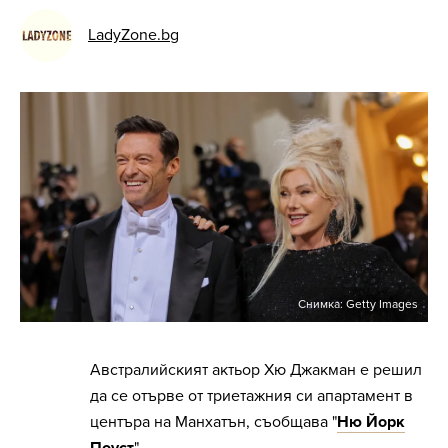
LadyZone.bg
Снимка: Getty Images
Австралийският актьор Хю Джакман е решил
да се отърве от триетажния си апартамент в
центъра на Манхатън, съобщава "
Ню Йорк