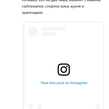
почивка, хол на две нива, кабинет с камина,
съблекалня, спортна зона, кухня и
трапезария.