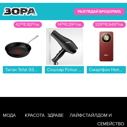
РАЗГЛЕДАЙ БРОШУРАТА
14
99
€
/
29
32
лв.
329
99
€
/
645
41
лв.
48
99
€
/
95
82
лв.
Сешоар Finlux FHD-2530...
Смартфон Honor MAGIC8 LITE 5G 256/8 REDDISH BROWN , 256 GB, 8 GB...
IP камера Xiaomi Smart Camera C500 BHR089AEU...
МОДА
КРАСОТА
ЗДРАВЕ
ЛАЙФСТАЙЛ
ДОМ И
СЕМЕЙСТВО