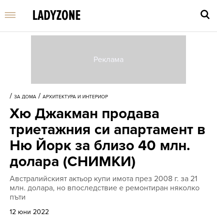
Въве
търс
/
/
ЗА ДОМА
АРХИТЕКТУРА И ИНТЕРИОР
дума
Хю Джакман продава
и
нати
триетажния си апартамент в
Enter
Ню Йорк за близо 40 млн.
долара (СНИМКИ)
Австралийският актьор купи имота през 2008 г. за 21
млн. долара, но впоследствие е ремонтиран няколко
пъти
12 юни 2022