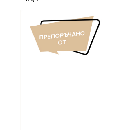
Поуст
".