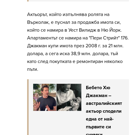
Актьорът, който изпълнява ролята на
Върколак, е пуснал за продажба имота си,
който се намира в Уест Вилидж в Ню Йорк.
Апартаментът се намира на "Пери Стрийт" 176.
Джакман купи имота през 2008 г. за 21 млн.
долара, а сега иска 38,9 млн. долара, тъй
като след покупката е ремонтиран няколко
пъти.
Бебето Хю
Джакман –
австралийският
актьор сподели
една от най-
първите си
снимки