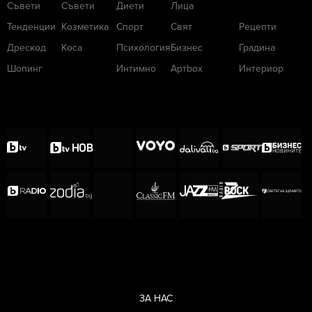
Съвети
Съвети
Диети
Лица
Тенденции
Козметика
Спорт
Свят
Рецепти
Дрескод
Коса
Психология
Бизнес
Градина
Шопинг
Интимно
Артbox
Интериор
ЗА НАС