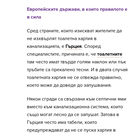
Европейските държави, в които правилото е
в сила
Сред страните, които изискват жителите да
не изхвърлят тоалетна хартия в
канализацията, е
Гърция
. Според
специалистите, причината е, че
тоалетните
там често имат твърде голям наклон или пък
тръбите са прекалено тесни. И в двата случая
тоалетната хартия не се отвежда правилно,
което може да доведе до запушвания.
Някои сгради са свързани към септични ями
вместо към канализационна система, които
също могат лесно да се запушат. Затова в
Гърция често има табели, които
предупреждават да не се пуска хартия в