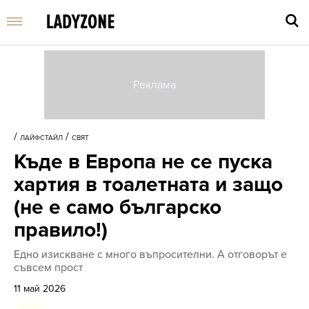
Въве
търс
/
/
ЛАЙФСТАЙЛ
СВЯТ
дума
Къде в Европа не се пуска
и
нати
хартия в тоалетната и защо
Enter
(не е само българско
правило!)
Едно изискване с много въпросителни. А отговорът е
съвсем прост
11 май 2026