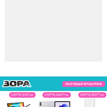
РАЗГЛЕДАЙ БРОШУРАТА
345
99
€
/
676
7
лв.
239
99
€
/
469
38
лв.
459
00
€
/
897
73
лв.