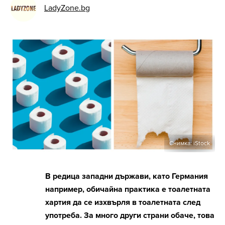
LadyZone.bg
Снимка: iStock
В редица западни държави, като Германия
например, обичайна практика е тоалетната
хартия да се изхвърля в тоалетната след
употреба. За много други страни обаче, това