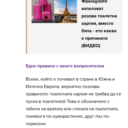
Французите
използват
розова тоалетна
хартия, вместо
бяла - ето каква
е причината
(ВИДЕО)
Едно правило с много въпросителни
Всеки, който е почивал в страни в Южна и
Източна Европа, вероятно познава
правилото: тоалетната хартия не трябва да се
пуска в тоалетната! Това е обозначено с
табели на вратата или стената на тоалетната,
понякога по-хумористично, друг път по-
сериозно.