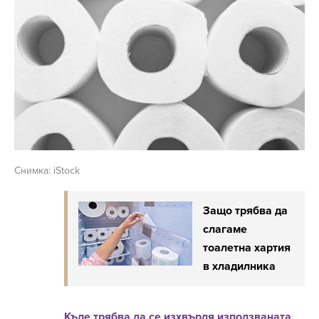
Снимка: iStock
Защо трябва да
слагаме
тоалетна хартия
в хладилника
Къде трябва да се изхвърля използваната