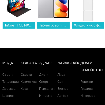
Таблет TCL NXTPAPER 14 256/8 GREY , 256 GB, 8 GB...
Таблет Xiaomi REDMI PAD 2 PRO WI-FI 128/6 SILVER , 128 GB, 6 GB...
Хладилник с фризер Liebherr CUe 281-26 , 266 l, E , SmartFrost , Бял...
МОДА
КРАСОТА
ЗДРАВЕ
ЛАЙФСТАЙЛ
ДОМ И
СЕМЕЙСТВО
Съвети
Съвети
Диети
Лица
Тенденции
Козметика
Спорт
Свят
Рецепти
Дрескод
Коса
Психология
Бизнес
Градина
Шопинг
Интимно
Артbox
Интериор