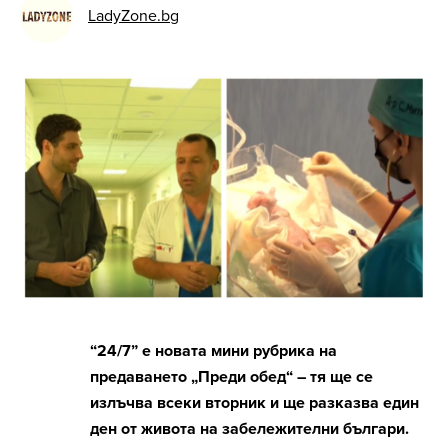
LadyZone.bg
“24/7” e новата мини рубрика на
предаването „Преди обед“ – тя ще се
излъчва всеки вторник и ще разказва един
ден от живота на забележителни българи.