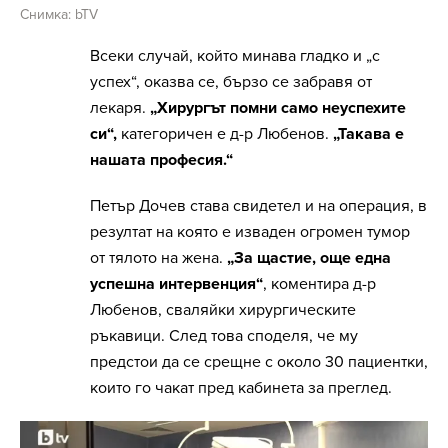
Снимка: bTV
Всеки случай, който минава гладко и „с
успех“, оказва се, бързо се забравя от
лекаря.
„Хирургът помни само неуспехите
си“,
категоричен е д-р Любенов.
„Такава е
нашата професия.“
Петър Дочев става свидетел и на операция, в
резултат на която е изваден огромен тумор
от тялото на жена.
„За щастие, още една
успешна интервенция“
, коментира д-р
Любенов, сваляйки хирургическите
ръкавици. След това споделя, че му
предстои да се срещне с около 30 пациентки,
които го чакат пред кабинета за преглед.