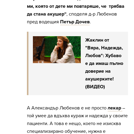
ми, която от дете ми повтаряше, че трябва
да стана акушер“
, споделя д-р Любенов
пред водещия
Петър Дочев
.
Жаклин от
"Вяра, Надежда,
Любов": Хубаво
е да имаш пълно
доверие на
акушерките!
(ВИДЕО)
А Александър Любенов е не просто
лекар
–
той умее да вдъхва кураж и надежда у своите
пациенти. А това е нещо, което не изисква
специализирано обучение, нужна е