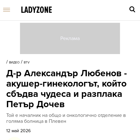
Въве
търс
/
/
ВИДЕО
BTV
дума
Д-р Александър Любенов -
и
нати
акушер-гинекологът, който
Enter
сбъдва чудеса и разплака
Петър Дочев
Той е началник на общо и онкологично отделение в
голяма болница в Плевен
12 май 2026