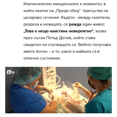
Изключително емоционален е моментът, в
който екипът на „Преди обед“ присъства на
цезарово сечение. Където - между скалпела,
разреза и ножицата, се
ражда
един живот.
„Това е нещо наистина невероятно“
, казва
през сълзи Петър Дочев, който става
свидетел на случващото се. Бебето получава
името Антон – и то, както и майката са в
отлично състояние.