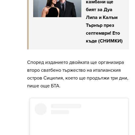
камбани ще
бият за Дуа
Липа и Калъм
Търнър през
септември! Ето
къде (СНИМКИ)
Според изданието двойката ще организира
второ сватбено тържество на италианския
остров Сицилия, което ще продължи три дни,
пише още БТА.