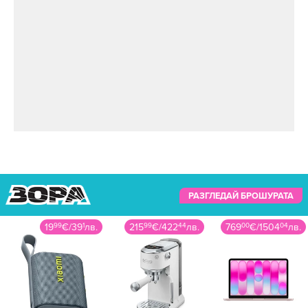
РАЗГЛЕДАЙ БРОШУРАТА
19
99
€
/
39
1
лв.
215
99
€
/
422
44
лв.
769
00
€
/
1504
04
лв.