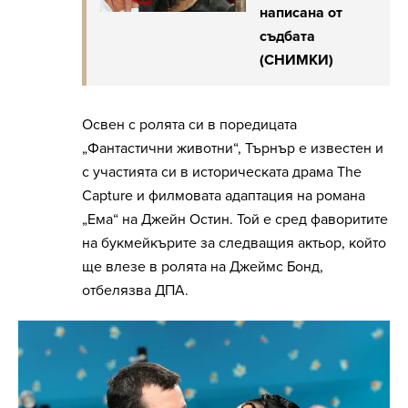
написана от
съдбата
(СНИМКИ)
Освен с ролята си в поредицата
„Фантастични животни“, Търнър е известен и
с участията си в историческата драма The
Capture и филмовата адаптация на романа
„Ема“ на Джейн Остин. Той е сред фаворитите
на букмейкърите за следващия актьор, който
ще влезе в ролята на Джеймс Бонд,
отбелязва ДПА.