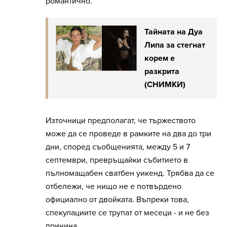
романтично.
Тайната на Дуа
Липа за стегнат
корем е
разкрита
(СНИМКИ)
Източници предполагат, че тържеството
може да се проведе в рамките на два до три
дни, според съобщенията, между 5 и 7
септември, превръщайки събитието в
пълномащабен сватбен уикенд. Трябва да се
отбележи, че нищо не е потвърдено
официално от двойката. Въпреки това,
спекулациите се трупат от месеци - и не без
причина.