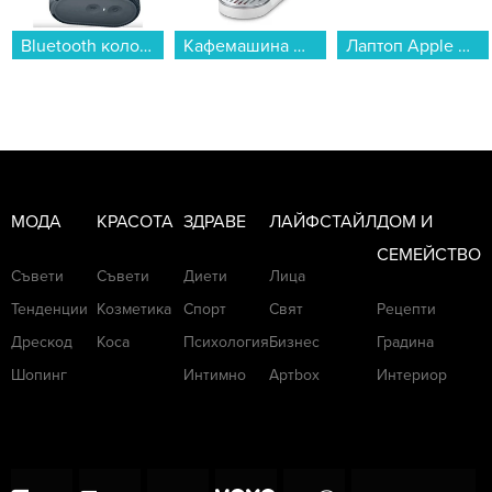
Bluetooth колонка Xiaomi Sound Pocket Blue Gray S28H-GL QBH4378GL...
Кафемашина DeLonghi EC890.WI...
Лаптоп Apple MacBook Neo 13" 256GB Blush mhfh4 , 13.00 , 256 , 8 , Apple A18 Pro 5 Core GPU , Apple A18 Pro 6 Core , Mac OS...
МОДА
КРАСОТА
ЗДРАВЕ
ЛАЙФСТАЙЛ
ДОМ И
СЕМЕЙСТВО
Съвети
Съвети
Диети
Лица
Тенденции
Козметика
Спорт
Свят
Рецепти
Дрескод
Коса
Психология
Бизнес
Градина
Шопинг
Интимно
Артbox
Интериор