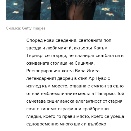
Снимка: Getty Images
Според нови сведения, световната поп
звезда и любимият ѝ, актьорът Калъм
Търнър, се твърди, че планират сватбата си в
оживената столица на Сицилия.
Реставрираният хотел Вила Игиеа,
легендарният дворец в стил Ар Нуво с
изглед към морето, отдавна е смятан за едно
от най-емблематичните места в Палермо. Той
съчетава сицилианска елегантност от стария
свят с кинематографични крайбрежни
гледки, което го прави място, което се усеща
едновременно много шик и дълбоко