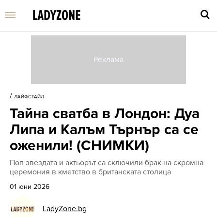
Въве
търс
/
ЛАЙФСТАЙЛ
дума
Тайна сватба в Лондон: Дуа
и
нати
Липа и Калъм Търнър са се
Enter
оженили! (СНИМКИ)
Поп звездата и актьорът са сключили брак на скромна
церемония в кметство в британската столица
01 юни 2026
LadyZone.bg