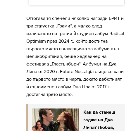
Оттогава тя спечели няколко награди БРИТ и
три статуетки „Грами“, а малко след
излизането на третия ѝ студиен албум Radical
Optimism през 2024 г., който достигна
първото място в класацията за албуми във
Великобритания, беше хедлайнер на
фестивала „Гластънбъри“. Албумът на Дуа
Липа от 2020 г. Future Nostalgia също се качи
до първото място в чарта, докато дебютният
ѝ едноименен албум Dua Lipa от 2017 г.
достигна трето място.
Как да станеш
гадже на Дуа
Липа? Любов,