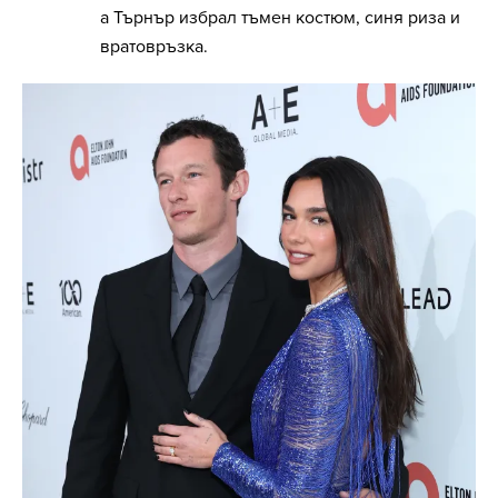
а Търнър избрал тъмен костюм, синя риза и
вратовръзка.