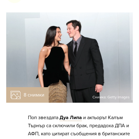
8 снимки
Снимка: Getty Images
Поп звездата
Дуа Липа
и актьорът Калъм
Търнър са сключили брак, предадоха ДПА и
АФП, като цитират съобщения в британските