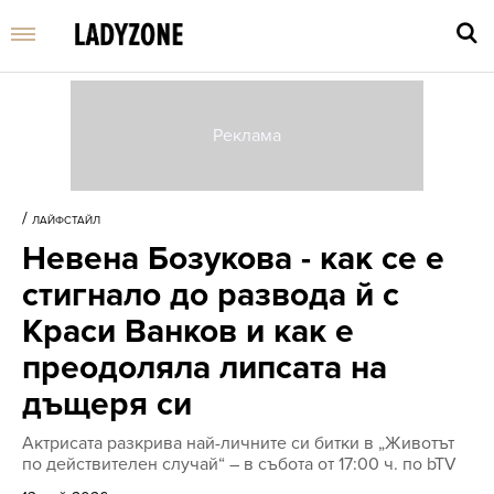
Въве
търс
/
ЛАЙФСТАЙЛ
дума
Невена Бозукова - как се е
и
нати
стигнало до развода й с
Enter
Краси Ванков и как е
преодоляла липсата на
дъщеря си
Актрисата разкрива най-личните си битки в „Животът
по действителен случай“ – в събота от 17:00 ч. по bTV