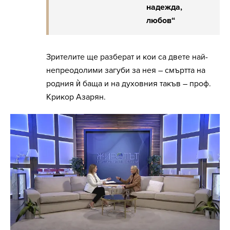
надежда,
любов“
Зрителите ще разберат и кои са двете най-
непреодолими загуби за нея – смъртта на
родния ѝ баща и на духовния такъв – проф.
Крикор Азарян.