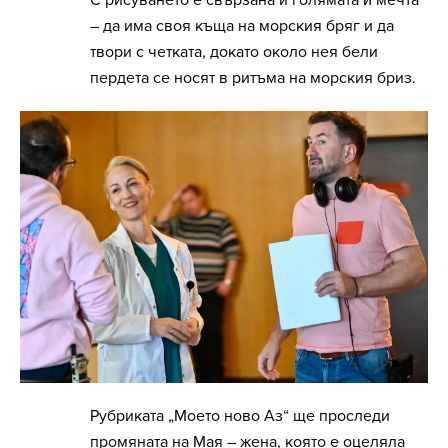
С рисуването е свързана и голямата ѝ мечта
– да има своя къща на морския бряг и да
твори с четката, докато около нея бели
пердета се носят в ритъма на морския бриз.
Рубриката „Моето ново Аз“ ще проследи
промяната на Мая – жена, която е оцеляла