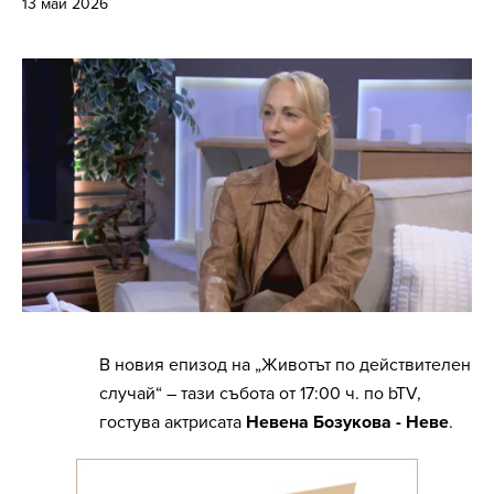
13 май 2026
В новия епизод на „Животът по действителен
случай“ – тази събота от 17:00 ч. по bTV,
гостува актрисата
Невена Бозукова - Неве
.