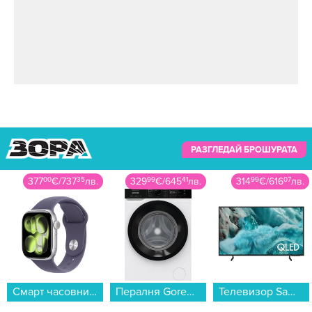
РАЗГЛЕДАЙ БРОШУРАТА
329
99
€
/
645
41
лв.
314
99
€
/
616
07
лв.
79
99
€
/
156
45
лв.
Пералня Gorenje WNHA74SAS EU , 1400 об./мин., 7.00 kg, A , Бял...
Телевизор Samsung QE50Q7FAAUXXH , 125 см, 3840x2160 UHD-4K , 50 inch, QLED ...
Микровълнова фурна Toshiba MW-MM20PWH , 20 Литри, 800 W...