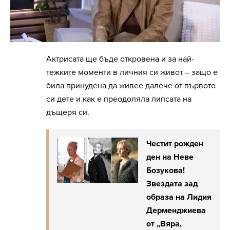
Актрисата ще бъде откровена и за най-
тежките моменти в личния си живот – защо е
била принудена да живее далече от първото
си дете и как е преодоляла липсата на
дъщеря си.
Честит рожден
ден на Неве
Бозукова!
Звездата зад
образа на Лидия
Дерменджиева
от „Вяра,