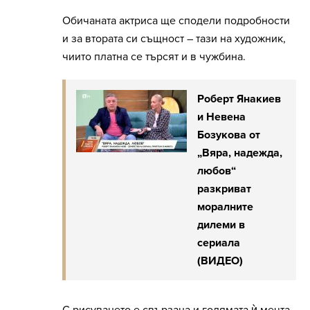
Обичаната актриса ще сподели подробности
и за втората си същност – тази на художник,
чиито платна се търсят и в чужбина.
Роберт Янакиев
и Невена
Бозукова от
„Вяра, надежда,
любов“
разкриват
моралните
дилеми в
сериала
(ВИДЕО)