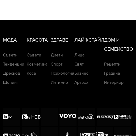
МОДА
КРАСОТА
ЗДРАВЕ
ЛАЙФСТАЙЛ
ДОМ И
СЕМЕЙСТВО
Съвети
Съвети
Диети
Лица
Тенденции
Козметика
Спорт
Свят
Рецепти
Дрескод
Коса
Психология
Бизнес
Градина
Шопинг
Интимно
Артbox
Интериор