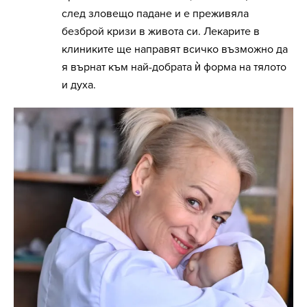
след зловещо падане и е преживяла
безброй кризи в живота си. Лекарите в
клиниките ще направят всичко възможно да
я върнат към най-добрата ѝ форма на тялото
и духа.