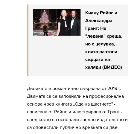
Киану Рийвс и
Александра
Грант: На
"ледена" среща,
но с целувка,
която разтопи
сърцата на
хиляди (ВИДЕО)
Двойката е романтично свързана от 2019 г.
Двамата са се запознали на професионална
основа чрез книгата „Ода на щастието" -
написана от Рийвс и илюстрирана от Грант -
след което са основали заедно издателство и
са оповестили публично връзката си две