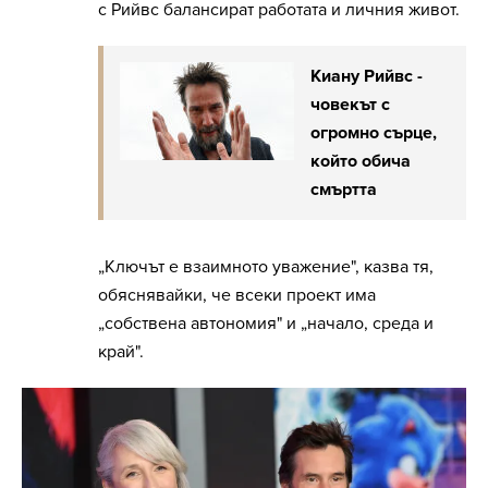
с Рийвс балансират работата и личния живот.
Киану Рийвс -
човекът с
огромно сърце,
който обича
смъртта
„Ключът е взаимното уважение", казва тя,
обяснявайки, че всеки проект има
„собствена автономия" и „начало, среда и
край".