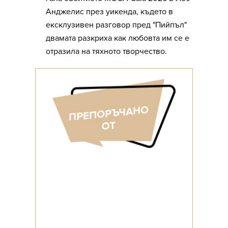
Анджелис през уикенда, където в
ексклузивен разговор пред "Пийпъл"
двамата разкриха как любовта им се е
отразила на тяхното творчество.