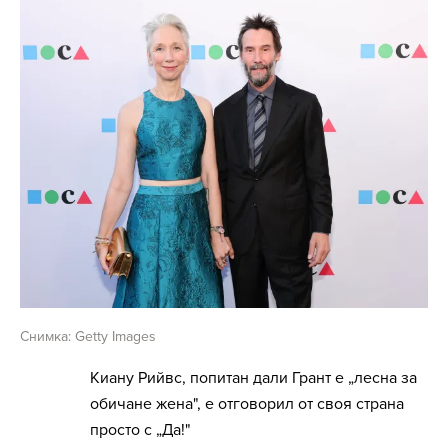
Снимка: Getty Images
Киану Рийвс, попитан дали Грант е „лесна за
обичане жена", е отговорил от своя страна
просто с „Да!"