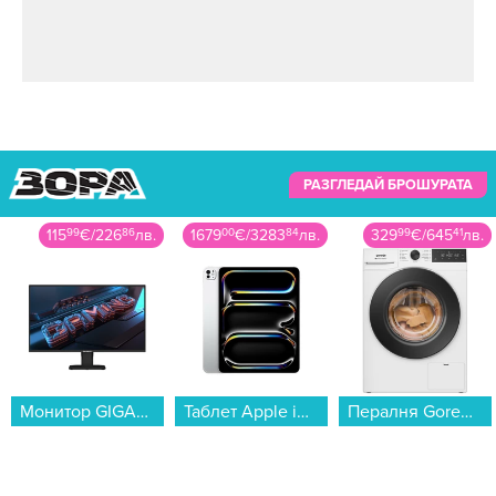
РАЗГЛЕДАЙ БРОШУРАТА
1679
00
€
/
3283
84
лв.
329
99
€
/
645
41
лв.
329
99
€
/
645
41
лв.
Таблет Apple iPad Pro 13" Cell 256GB Silver me7x4 , 12 GB, 256 GB...
Пералня Gorenje WG474A21 , 1400 об./мин., 7.00 kg, A , Бял...
Вертикална прахосмукачка Rowenta RH99G1WO...