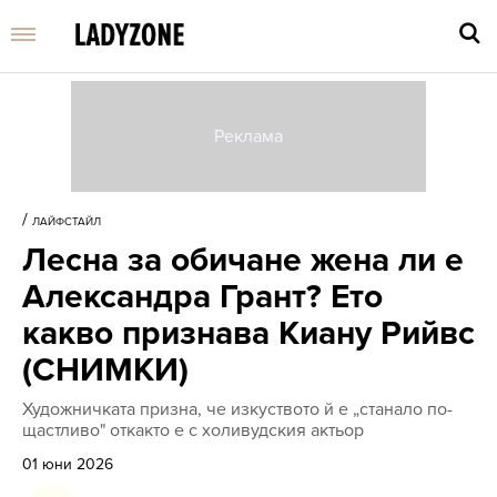
Въве
търс
/
ЛАЙФСТАЙЛ
дума
Лесна за обичане жена ли е
и
нати
Александра Грант? Ето
Enter
какво признава Киану Рийвс
(СНИМКИ)
Художничката призна, че изкуството й е „станало по-
щастливо" откакто е с холивудския актьор
01 юни 2026