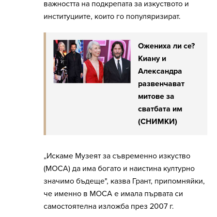
важността на подкрепата за изкуството и
институциите, които го популяризират.
Ожениха ли се?
Киану и
Александра
развенчават
митове за
сватбата им
(СНИМКИ)
„Искаме Музеят за съвременно изкуство
(MOCA) да има богато и наистина културно
значимо бъдеще", казва Грант, припомняйки,
че именно в MOCA е имала първата си
самостоятелна изложба през 2007 г.