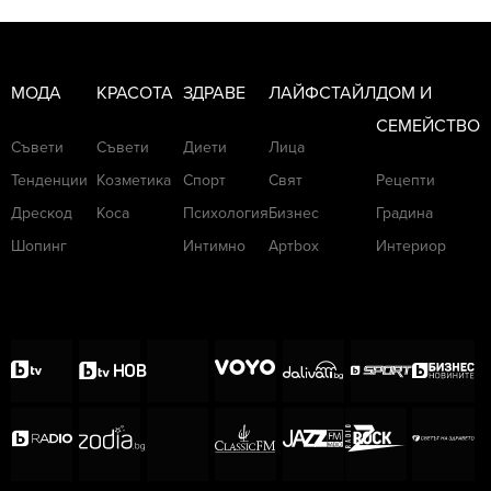
МОДА
КРАСОТА
ЗДРАВЕ
ЛАЙФСТАЙЛ
ДОМ И
СЕМЕЙСТВО
Съвети
Съвети
Диети
Лица
Тенденции
Козметика
Спорт
Свят
Рецепти
Дрескод
Коса
Психология
Бизнес
Градина
Шопинг
Интимно
Артbox
Интериор