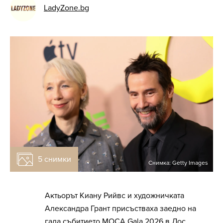
LadyZone.bg
5 снимки
Снимка: Getty Images
Актьорът Киану Рийвс и художничката
Александра Грант присъстваха заедно на
гала събитието MOCA Gala 2026 в Лос