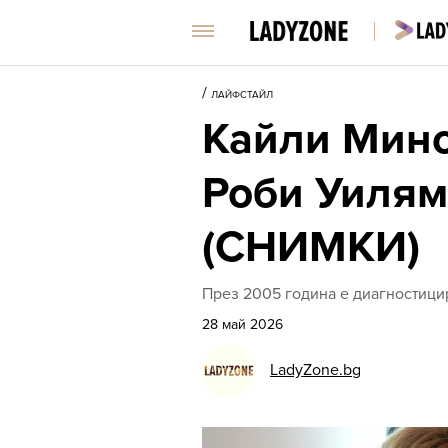
/
ЛАЙФСТАЙЛ
Кайли Миноу
Роби Уилямс
(СНИМКИ)
През 2005 година е диагностицир
28 май 2026
LadyZone.bg