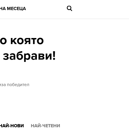
НА МЕСЕЦА
о която
 забрави!
Въведете
търсената
дума
и
натиснете
Enter
лиза победител
НАЙ-НОВИ
НАЙ-ЧЕТЕНИ