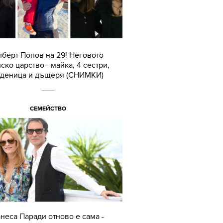
берт Попов на 29! Неговото
ско царство - майка, 4 сестри,
оденица и дъщеря (СНИМКИ)
СЕМЕЙСТВО
неса Паради отново е сама -