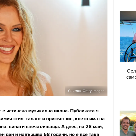
Орл
само
Снимка: Getty Images
г
е истинска музикална икона. Публиката я
имия стил, талант и присъствие, което има на
на, винаги впечатляваща. А днес, на 28 май,
н ден и навършва 58 години, но е все така