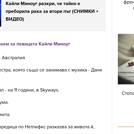
френ
Кайли Миноуг разкри, че тайно е
преборила рака за втори път (СНИМКИ +
ВИДЕО)
наем за певицата Кайли Миноуг
, Австралия
стра, която също се занимава с музика - Дани
 - на 11 години, в Skyways.
Стопа
ума.
нета.
редица по Нетлифкс разказва за живота й,