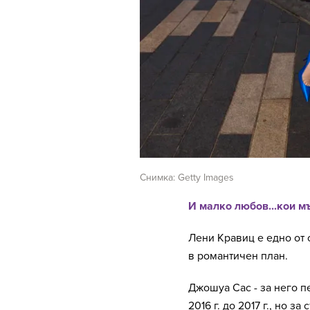
Снимка: Getty Images
И малко любов...кои м
Лени Кравиц е едно от 
в романтичен план.
Джошуа Сас - за него пе
2016 г. до 2017 г., но 