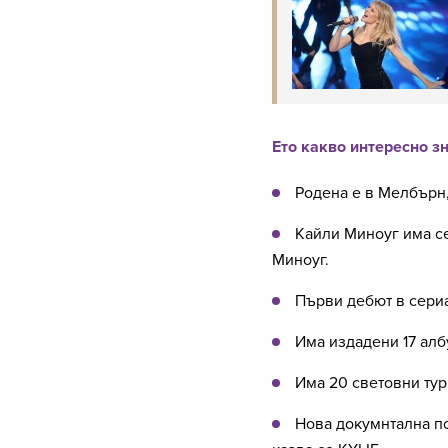
Ето какво интересно з
Родена е в Мелбърн
Кайли Миноуг има се
Миноуг.
Първи дебют в сериал
Има издадени 17 алб
Има 20 световни тур
Нова докумнтална по