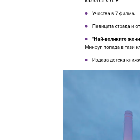
казва се KYLIE.
Участва в 7 филма.
Певицата страда и о
"
Най-великите жени
Миноуг попада в тази кл
Издава детска книжка