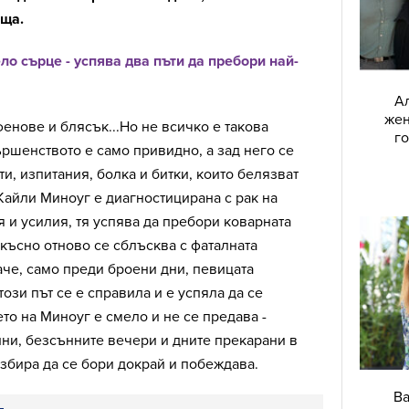
аща.
о сърце - успява два пъти да пребори най-
Ал
жен
фенове и блясък...Но не всичко е такова
г
ршенството е само привидно, а зад него се
и, изпитания, болка и битки, които белязват
 Кайли Миноуг е диагностицирана с рак на
я и усилия, тя успява да пребори коварната
-късно отново се сблъсква с фаталната
аче, само преди броени дни, певицата
ози път се е справила и е успяла да се
ето на Миноуг е смело и не се предава -
ни, безсънните вечери и дните прекарани в
избира да се бори докрай и побеждава.
Ва