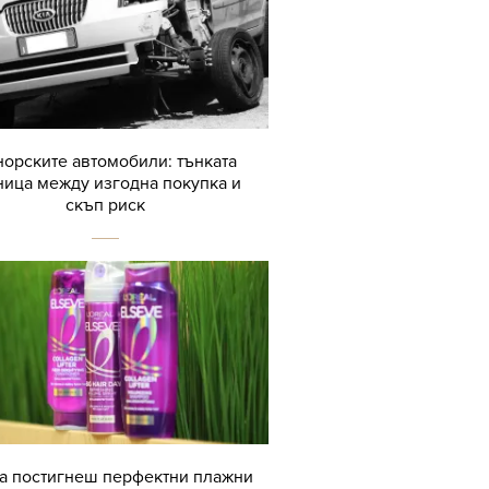
орските автомобили: тънката
ница между изгодна покупка и
скъп риск
да постигнеш перфектни плажни