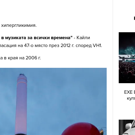
т хипергликимия.
 в музиката за всички времена"
- Кайли
асация на 47-о място през 2012 г. според VH1.
 в края на 2006 г.
EXE 
кул