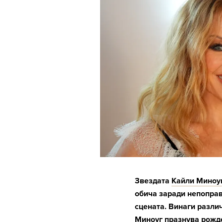
Звездата
Кайли Миноу
обича заради непоправ
сцената. Винаги различ
Миноуг празнува рожде