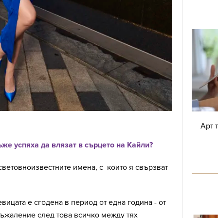
Арт 
ъже успяха да влязат в сърцето на Кайли?
световноизвестните имена, с които я свързват
вицата е сгодена в период от една година - от
за съжаление след това всичко между тях