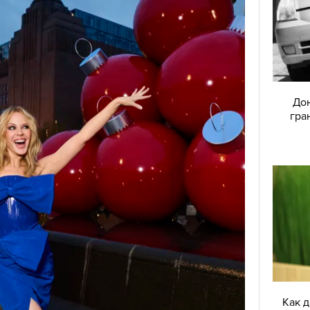
Дон
гра
Как 