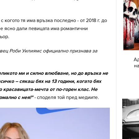
 когото тя има връзка последно - от 2018 г. до
 е ясно дали певицата има романтични
ьор.
вец Роби Уилиямс официално признава за
Ад
на
еликото ми и силно влюбване, но до връзка не
всичко – сякаш бях на 13 години, когато бях
о красавицата-мечта от по-горен клас. Не
рмално с нея!"
-
споделя той пред медиите.