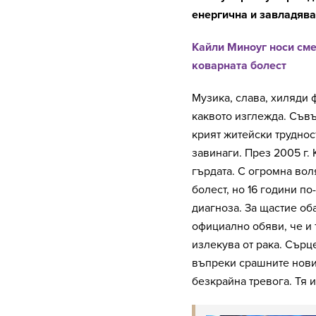
енергична и завладяв
Кайли Миноуг носи смел
коварната болест
Музика, слава, хиляди 
каквото изглежда. Съвъ
крият житейски трудност
завинаги. През 2005 г.
гърдата. С огромна вол
болест, но 16 години по
диагноза. За щастие об
официално обяви, че и т
излекува от рака. Сърц
въпреки срашните нови
безкрайна тревога. Тя 