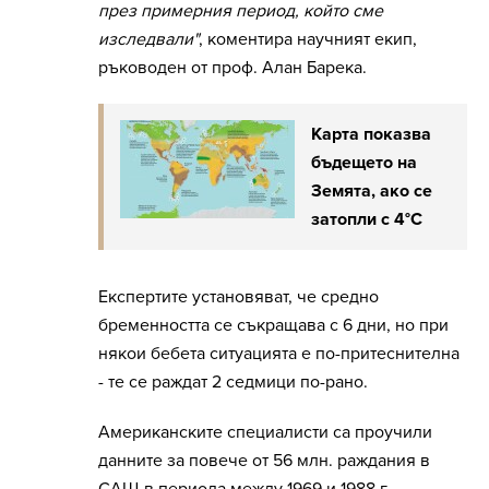
през примерния период, който сме
изследвали"
, коментира научният екип,
ръководен от проф. Алан Барека.
Карта показва
бъдещето на
Земята, ако се
затопли с 4°C
Експертите установяват, че средно
бременността се съкращава с 6 дни, но при
някои бебета ситуацията е по-притеснителна
- те се раждат 2 седмици по-рано.
Американските специалисти са проучили
данните за повече от 56 млн. раждания в