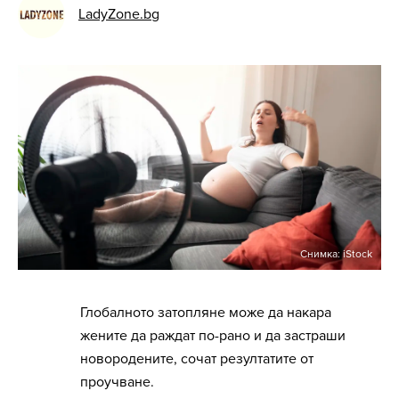
LadyZone.bg
Снимка: iStock
Глобалното затопляне може да накара
жените да раждат по-рано и да застраши
новородените, сочат резултатите от
проучване.