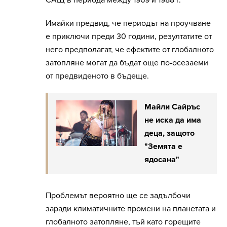
САЩ в периода между 1969 и 1988 г.
Имайки предвид, че периодът на проучване
е приключи преди 30 години, резултатите от
него предполагат, че ефектите от глобалното
затопляне могат да бъдат още по-осезаеми
от предвиденото в бъдеще.
Майли Сайръс
не иска да има
деца, защото
"Земята е
ядосана"
Проблемът вероятно ще се задълбочи
заради климатичните промени на планетата и
глобалното затопляне, тъй като горещите