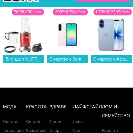
298
99
€
/
584
78
лв.
1179
00
€
/
2305
93
лв.
74
99
€
/
146
67
лв.
Смартфон Samsung GALAXY A27 5G 128/6 LIGHT PINK SM-A276BLIB , 128 GB, 6 GB...
Смартфон Apple iPhone 17 512GB Mist Blue mg6t4 , 5120 GB, 8 GB...
Хлебопекарна Finlux FBM-1625W , 1600 грама , 2 Литри, 850 W...
МОДА
КРАСОТА
ЗДРАВЕ
ЛАЙФСТАЙЛ
ДОМ И
СЕМЕЙСТВО
Съвети
Съвети
Диети
Лица
Тенденции
Козметика
Спорт
Свят
Рецепти