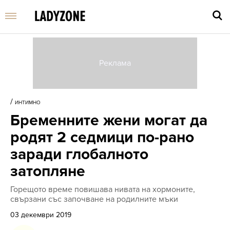
Въве
търс
/
ИНТИМНО
дума
Бременните жени могат да
и
нати
родят 2 седмици по-рано
Enter
заради глобалното
затопляне
Горещото време повишава нивата на хормоните,
свързани със започване на родилните мъки
03 декември 2019