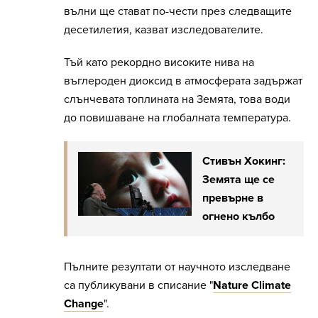
вълни ще стават по-чести през следващите
десетилетия, казват изследователите.
Тъй като рекордно високите нива на
въглероден диоксид в атмосферата задържат
слънчевата топлината на Земята, това води
до повишаване на глобалната температура.
Стивън Хокинг:
Земята ще се
превърне в
огнено кълбо
Пълните резултати от научното изследване
са публикувани в списание "
Nature Climate
Change
".