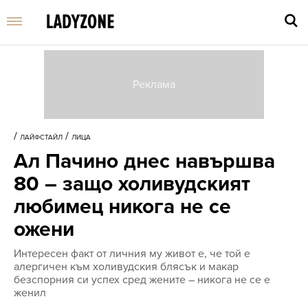
Въве
търс
/
/
ЛАЙФСТАЙЛ
ЛИЦА
дума
Ал Пачино днес навършва
и
нати
80 – защо холивудският
Enter
любимец никога не се
ожени
Интересен факт от личния му живот е, че той е
алергичен към холивудския блясък и макар
безспорния си успех сред жените – никога не се е
женил