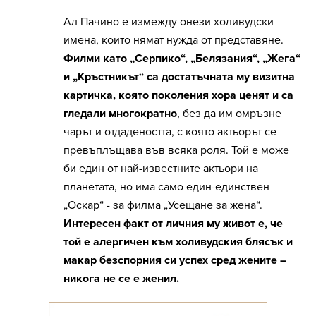
Ал Пачино е измежду онези холивудски
имена, които нямат нужда от представяне.
Филми като „Серпико“, „Белязания“, „Жега“
и „Кръстникът“ са достатъчната му визитна
картичка, която поколения хора ценят и са
гледали многократно
, без да им омръзне
чарът и отдадеността, с която актьорът се
превъплъщава във всяка роля. Той е може
би един от най-известните актьори на
планетата, но има само един-единствен
„Оскар“ - за филма „Усещане за жена“.
Интересен факт от личния му живот е, че
той е алергичен към холивудския блясък и
макар безспорния си успех сред жените –
никога не се е женил.