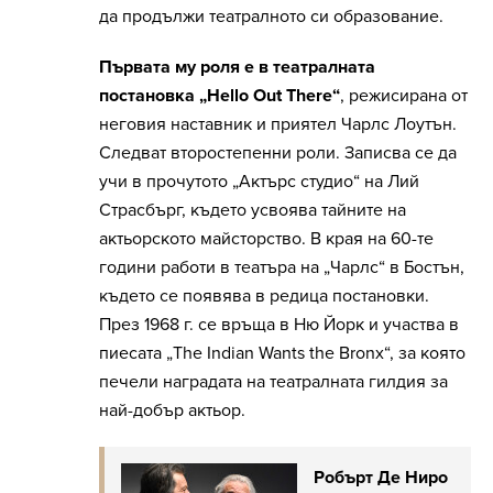
да продължи театралното си образование.
Първата му роля е в театралната
постановка „Hello Out There“
, режисирана от
неговия наставник и приятел Чарлс Лоутън.
Следват второстепенни роли. Записва се да
учи в прочутото „Актърс студио“ на Лий
Страсбърг, където усвоява тайните на
актьорското майсторство. В края на 60-те
години работи в театъра на „Чарлс“ в Бостън,
където се появява в редица постановки.
През 1968 г. се връща в Ню Йорк и участва в
пиесата „The Indian Wants the Bronx“, за която
печели наградата на театралната гилдия за
най-добър актьор.
Робърт Де Ниро