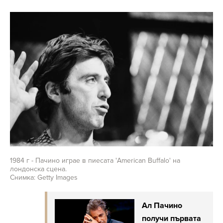
1984 г - Пачино играе в пиесата 'American Buffalo' на
лондонска сцена.
Снимка: Getty Images
Ал Пачино
получи първата