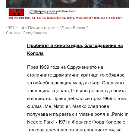
1997 г. - Ал Пачино играе в "Дони Браско"
Снимка: Getty Images
Пробивът в киното идва, благодарение на
Копола
През 1969 година Сдружението на
столичните драматични критици го обявява
за най-обещаващия млад актьор. След като
завладява сцената, Пачино решава да опита
и в киното. Прави дебюта си през 1969 г. във
филма „Me, Natalie“. Малко след това
получава и първата си главна роля в „Panic in
Needle Park“ - 1971 г. Франсис Форд Копола е
толкова впечатлен от изпълнението му, че