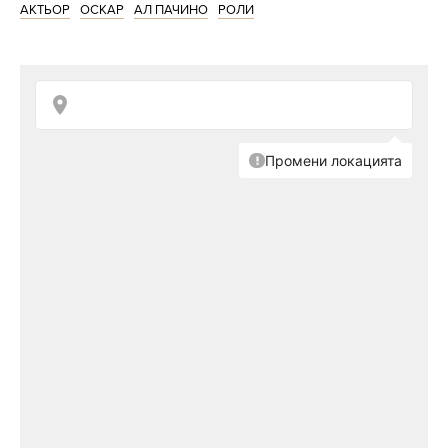
АКТЬОР
ОСКАР
АЛ ПАЧИНО
РОЛИ
творчество.
Пачино след спечелване на единствения си "Оскар" за
филма "Усещане за жена"
Снимка: Getty Images
Личен живот, белязан от много връзки, но