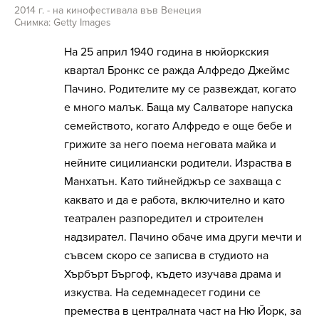
2014 г. - на кинофестивала във Венеция
Снимка: Getty Images
На 25 април 1940 година в нюйоркския
квартал Бронкс се ражда Алфредо Джеймс
Пачино. Родителите му се развеждат, когато
е много малък. Баща му Салваторе напуска
семейството, когато Алфредо е още бебе и
грижите за него поема неговата майка и
нейните сицилиански родители. Израства в
Манхатън. Като тийнейджър се захваща с
каквато и да е работа, включително и като
театрален разпоредител и строителен
надзирател. Пачино обаче има други мечти и
съвсем скоро се записва в студиото на
Хърбърт Бъргоф, където изучава драма и
изкуства. На седемнадесет години се
премества в централната част на Ню Йорк, за