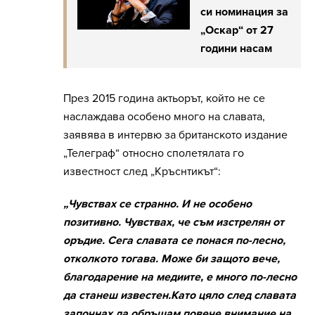
си номинация за
„Оскар“ от 27
години насам
През 2015 година актьорът, който не се
наслаждава особено много на славата,
заявява в интервю за британското издание
„Телеграф“ относно сполетялата го
известност след „Кръснтикът“:
„Чувствах се странно. И не особено
позитивно. Чувствах, че съм изстрелян от
оръдие. Сега славата се понася по-лесно,
отколкото тогава. Може би защото вече,
благодарение на медиите, е много по-лесно
да станеш известен.Като цяло след славата
започнах да обръщам повече внимание на