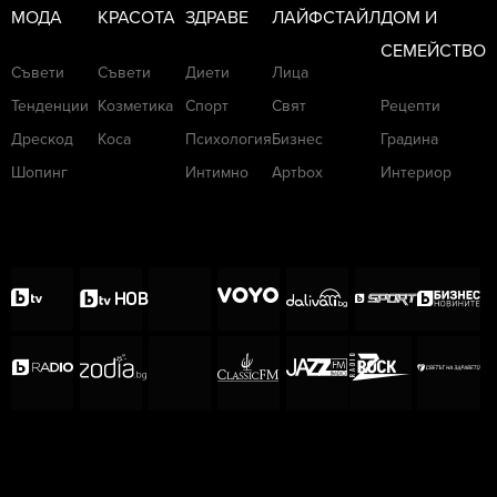
МОДА
КРАСОТА
ЗДРАВЕ
ЛАЙФСТАЙЛ
ДОМ И
СЕМЕЙСТВО
Мейтал Дохан:
Съвети
Съвети
Диети
Лица
Какво научих за
Тенденции
Козметика
Спорт
Свят
Рецепти
възрастните
Дрескод
Коса
Психология
Бизнес
Градина
мъже, срещайки
се с Ал Пачино
Шопинг
Интимно
Артbox
Интериор
През 1989 г. от връзката му с
преподавателката по актьорство Джан Терънт
се ражда дъщеря му Джули Мари. От една от
последните си сериозни връзки, тази с
актрисата Бевърли Д'Анджело, с която се
запознава през 1977 г., има две деца –
близнаците Антон и Оливия.