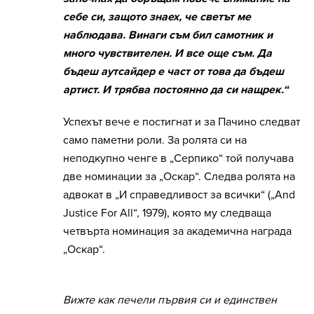
себе си, защото знаех, че светът ме
наблюдава. Винаги съм бил самотник и
много чувствителен. И все още съм. Да
бъдеш аутсайдер е част от това да бъдеш
артист. И трябва постоянно да си нащрек.“
Успехът вече е постигнат и за Пачино следват
само паметни роли. За ролята си на
неподкупно ченге в „Серпико“ той получава
две номинации за „Оскар“. Следва ролята на
адвокат в „И справедливост за всички“ („And
Justice For All“, 1979), която му следваща
четвърта номинация за академична награда
„Оскар“.
Вижте как печели първия си и единствен