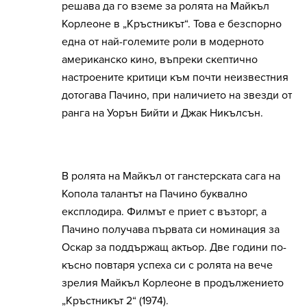
решава да го вземе за ролята на Майкъл
Корлеоне в „Кръстникът“. Това е безспорно
една от най-големите роли в модерното
американско кино, въпреки скептично
настроените критици към почти неизвестния
дотогава Пачино, при наличието на звезди от
ранга на Уорън Бийти и Джак Никълсън.
В ролята на Майкъл от ганстерската сага на
Копола талантът на Пачино буквално
експлодира. Филмът е приет с възторг, а
Пачино получава първата си номинация за
Оскар за поддържащ актьор. Две години по-
късно повтаря успеха си с ролята на вече
зрелия Майкъл Корлеоне в продължението
„Кръстникът 2“ (1974).