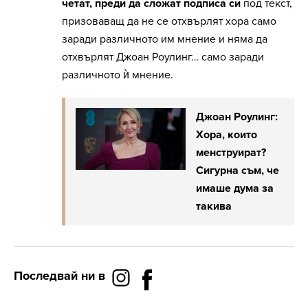
четат, преди да сложат подписа си
под текст,
призоваващ да не се отхвърлят хора само
заради различното им мнение и няма да
отхвърлят Джоан Роулинг… само заради
различното ѝ мнение.
Джоан Роулинг:
Хора, които
менструират?
Сигурна съм, че
имаше дума за
такива
Последвай ни в