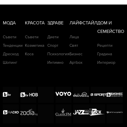
МОДА
КРАСОТА
ЗДРАВЕ
ЛАЙФСТАЙЛ
ДОМ И
СЕМЕЙСТВО
Съвети
Съвети
Диети
Лица
Тенденции
Козметика
Спорт
Свят
Рецепти
Дрескод
Коса
Психология
Бизнес
Градина
Шопинг
Интимно
Артbox
Интериор