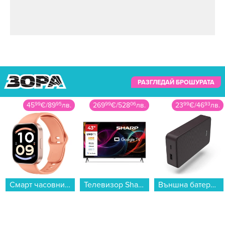
РАЗГЛЕДАЙ БРОШУРАТА
45
99
€
/
89
95
лв.
269
99
€
/
528
06
лв.
23
99
€
/
46
93
лв.
Смарт часовник Xiaomi REDMI WATCH 6 ACTIVE ORANGE BHR09CYGL , 1.85...
Телевизор Sharp 43HL4765E , 108 см, 3840x2160 UHD-4K , 43 inch, Android , LED , Smart TV...
Външна батерия Hama 201715, "Colour 20" тъмно лилавo 20000 mAh...