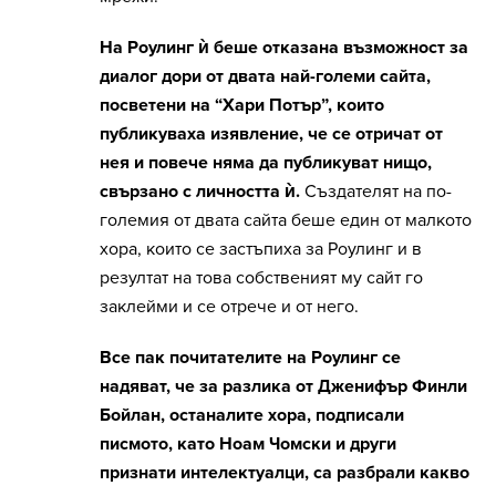
На Роулинг ѝ беше отказана възможност за
диалог дори от двата най-големи сайта,
посветени на “Хари Потър”, които
публикуваха изявление, че се отричат от
нея и повече няма да публикуват нищо,
свързано с личността ѝ.
Създателят на по-
големия от двата сайта беше един от малкото
хора, които се застъпиха за Роулинг и в
резултат на това собственият му сайт го
заклейми и се отрече и от него.
Все пак почитателите на Роулинг се
надяват, че за разлика от Дженифър Финли
Бойлан, останалите хора, подписали
писмото, като Ноам Чомски и други
признати интелектуалци, са разбрали какво