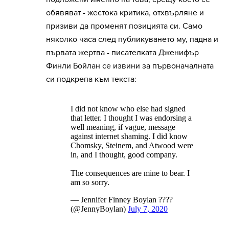
обявяват - жестока критика, отхвърляне и
призиви да променят позицията си. Само
няколко часа след публикуването му, падна и
първата жертва - писателката Дженифър
Финли Бойлан се извини за първоначалната
си подкрепа към текста: