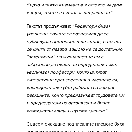
бързо и тежко възмездие в отговор на думи
и идеи, които се считат за неправилни.
”
Текстът продължава: “
Редактори биват
уволнени, защото са позволили да се
публикуват противоречиви статии, изтеглят
се книги от пазара, защото не са достатъчно
“автентични”, на журналистите им е
забранено да пишат по определени теми,
уволняват професори, които цитират
литературни произведения в часовете си,
изследователи губят работата си заради
реакциите, които предизвикват трудовете им
и председатели на организации биват
изхвърлени заради глупави грешки.
”
Съвсем очаквано подписалите писмото бяха
подложени именно на това, срещу което се