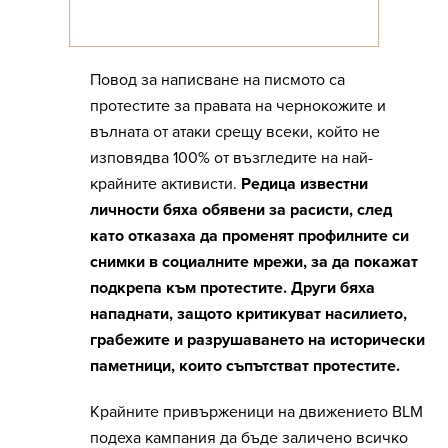
Повод за написване на писмото са
протестите за правата на чернокожите и
вълната от атаки срещу всеки, който не
изповядва 100% от възгледите на най-
крайните активисти.
Редица известни
личности бяха обявени за расисти, след
като отказаха да променят профилните си
снимки в социалните мрежи, за да покажат
подкрепа към протестите. Други бяха
нападнати, защото критикуват насилието,
грабежите и разрушаването на исторически
паметници, които съпътстват протестите.
Крайните привърженици на движението BLM
подеха кампания да бъде заличено всичко