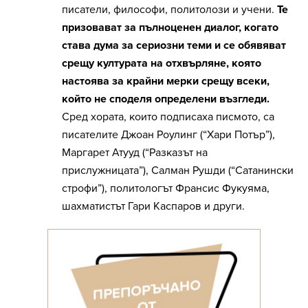
писатели, философи, политолози и учени.
Те
призовават за пълноценен диалог, когато
става дума за сериозни теми и се обявяват
срещу културата на отхвърляне, която
настоява за крайни мерки срещу всеки,
който не споделя определени възгледи.
Сред хората, които подписаха писмото, са
писателите Джоан Роулинг (“Хари Потър”),
Маргарет Атууд (“Разказът на
прислужницата”), Салман Рушди (“Сатанински
строфи”), политологът Франсис Фукуяма,
шахматистът Гари Каспаров и други.