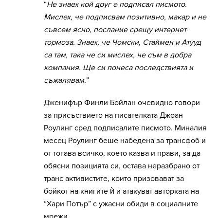
“
Не знаех кой друг е подписал писмото.
Мислех, че подписвам позитивно, макар и не
съвсем ясно, послание срещу интернет
тормоза. Знаех, че Чомски, Стаймен и Атууд
са там, така че си мислех, че съм в добра
компания. Ще си понеса последствията и
съжалявам.
”
Дженифър Финли Бойлан очевидно говори
за присъствието на писателката Джоан
Роулинг сред подписалите писмото. Миналия
месец Роулинг беше набедена за трансфоб и
от тогава всичко, което казва и прави, за да
обясни позицията си, остава неразбрано от
транс активистите, които призовават за
бойкот на книгите ѝ и атакуват авторката на
“Хари Потър” с ужасни обиди в социалните
мрежи.