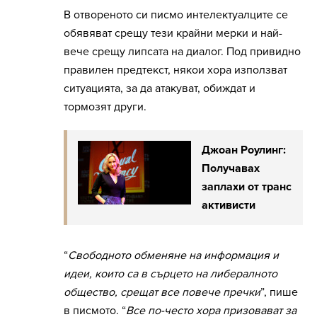
В отвореното си писмо интелектуалците се
обявяват срещу тези крайни мерки и най-
вече срещу липсата на диалог. Под привидно
правилен предтекст, някои хора използват
ситуацията, за да атакуват, обиждат и
тормозят други.
Джоан Роулинг:
Получавах
заплахи от транс
активисти
“
Свободното обменяне на информация и
идеи, които са в сърцето на либералното
общество, срещат все повече пречки
”, пише
в писмото. “
Все по-често хора призовават за