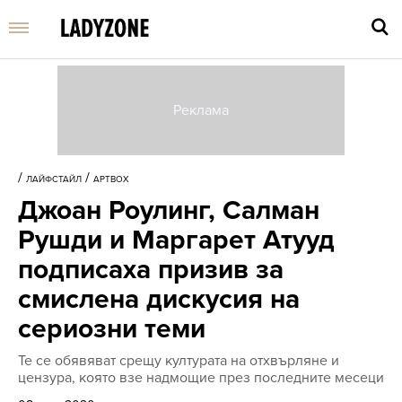
Въве
търс
/
/
ЛАЙФСТАЙЛ
АРТBOX
дума
Джоан Роулинг, Салман
и
нати
Рушди и Маргарет Атууд
Enter
подписаха призив за
смислена дискусия на
сериозни теми
Те се обявяват срещу културата на отхвърляне и
цензура, която взе надмощие през последните месеци