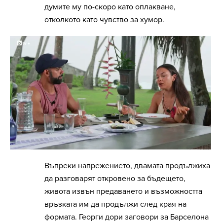
думите му по-скоро като оплакване,
отколкото като чувство за хумор.
Въпреки напрежението, двамата продължиха
да разговарят откровено за бъдещето,
живота извън предаването и възможността
връзката им да продължи след края на
формата. Георги дори заговори за Барселона