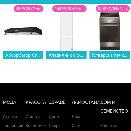
459
00
€
/
897
73
лв.
329
99
€
/
645
41
лв.
399
99
€
/
782
32
лв.
Хладилник с фризер Liebherr CUe 281-26 , 266 l, E , SmartFrost , Бял...
Готварска печка (ток) AMICA 508CE2.30EH(XV) , Керамични...
Хладилник с фризер Crown CBN444DIX/DIS , 320 l, E , No Frost , Инокс...
МОДА
КРАСОТА
ЗДРАВЕ
ЛАЙФСТАЙЛ
ДОМ И
СЕМЕЙСТВО
Съвети
Съвети
Диети
Лица
Тенденции
Козметика
Спорт
Свят
Рецепти