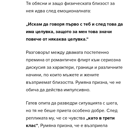
Тя обясни и защо физическата близост за
нея идва след емоционалната:
„Искам да говоря първо с теб и след това да
има целувка, защото за мен това значи
повече от някаква целувка.“
Разговорът между двамата постепенно
премина от романтичен флирт към сериозна
дискусия за характери, граници и различните
начини, по които мъжете и жените
възприемат близостта. Румяна призна, че не
обича да действа импулсивно.
Гатев опита да разведри ситуацията с шега,
но тя не беше приета особено добре. След
репликата му, че се чувства
„като в трети
клас“
, Румяна призна, че е възприела