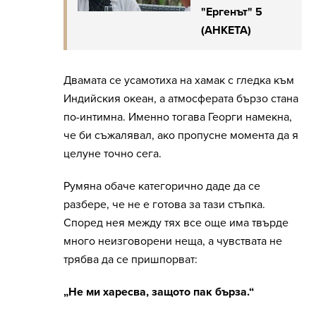
"Ергенът" 5
(АНКЕТА)
Двамата се усамотиха на хамак с гледка към
Индийския океан, а атмосферата бързо стана
по-интимна. Именно тогава Георги намекна,
че би съжалявал, ако пропусне момента да я
целуне точно сега.
Румяна обаче категорично даде да се
разбере, че не е готова за тази стъпка.
Според нея между тях все още има твърде
много неизговорени неща, а чувствата не
трябва да се пришпорват:
„Не ми харесва, защото пак бърза.“