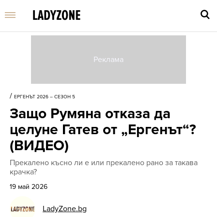
Въве
търс
/
ЕРГЕНЪТ 2026 – СЕЗОН 5
дума
Защо Румяна отказа да
и
нати
целуне Гатев от „Ергенът“?
Enter
(ВИДЕО)
Прекалено късно ли е или прекалено рано за такава
крачка?
19 май 2026
LadyZone.bg