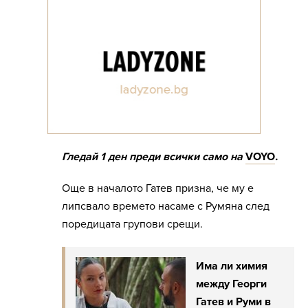
Гледай 1 ден преди всички само на
VOYO
.
Още в началото Гатев призна, че му е
липсвало времето насаме с Румяна след
поредицата групови срещи.
Има ли химия
между Георги
Гатев и Руми в