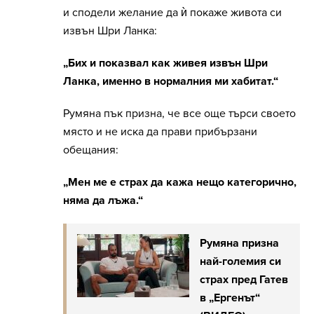
и сподели желание да ѝ покаже живота си
извън Шри Ланка:
„Бих и показвал как живея извън Шри
Ланка, именно в нормалния ми хабитат.“
Румяна пък призна, че все още търси своето
място и не иска да прави прибързани
обещания:
„Мен ме е страх да кажа нещо категорично,
няма да лъжа.“
Румяна призна
най-големия си
страх пред Гатев
в „Ергенът“