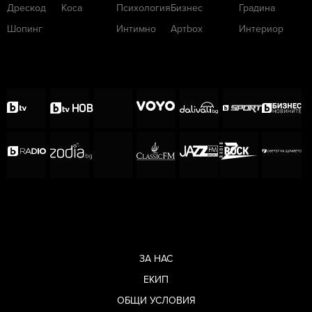
Дрескод
Коса
Психология
Бизнес
Градина
Шопинг
Интимно
Артbox
Интериор
ЗА НАС
ЕКИП
ОБЩИ УСЛОВИЯ