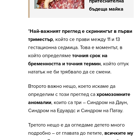
притеснителна
бъдеща майка
"
Най-важният преглед е скринингът в първи
триместър
, който се прави между 11 и 13
гестационна седмица. Това е моментът, в
който определяме
точния срок на
бременността и точния термин
, който оттук
нататък не би трябвало да се смени.
Второто важно нещо, което искаме да
определим с този преглед са
хромозомните
аномалии
, които са три – Синдром на Даун,
Синдром на Едуардс и Синдром на Патау.
Третото нещо е да огледаме детето много
подробно – от главата до петите,
всичките му