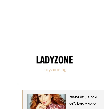
Меги от „Търси
се“: Бях много