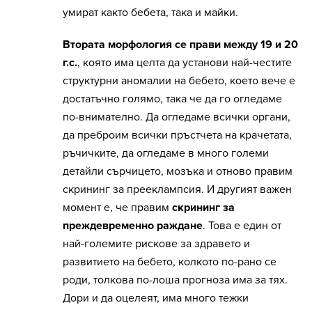
умират както бебета, така и майки.
Втората морфология се прави между 19 и 20
г.с.
, която има целта да установи най-честите
структурни аномалии на бебето, което вече е
достатъчно голямо, така че да го огледаме
по-внимателно. Да огледаме всички органи,
да преброим всички пръстчета на крачетата,
ръчичките, да огледаме в много големи
детайли сърчицето, мозъка и отново правим
скрининг за прееклампсия. И другият важен
момент е, че правим
скрининг за
преждевременно раждане
. Това е един от
най-големите рискове за здравето и
развитието на бебето, колкото по-рано се
роди, толкова по-лоша прогноза има за тях.
Дори и да оцелеят, има много тежки