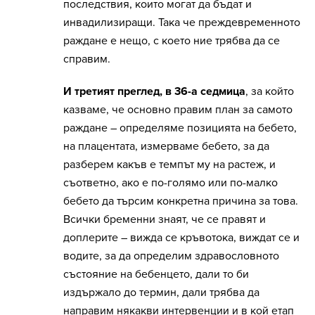
последствия, които могат да бъдат и
инвадилизиращи. Така че преждевременното
раждане е нещо, с което ние трябва да се
справим.
И третият преглед, в 36-а седмица
, за който
казваме, че основно правим план за самото
раждане – определяме позицията на бебето,
на плацентата, измерваме бебето, за да
разберем какъв е темпът му на растеж, и
съответно, ако е по-голямо или по-малко
бебето да търсим конкретна причина за това.
Всички бременни знаят, че се правят и
доплерите – вижда се кръвотока, виждат се и
водите, за да определим здравословното
състояние на бебенцето, дали то би
издържало до термин, дали трябва да
направим някакви интервенции и в кой етап