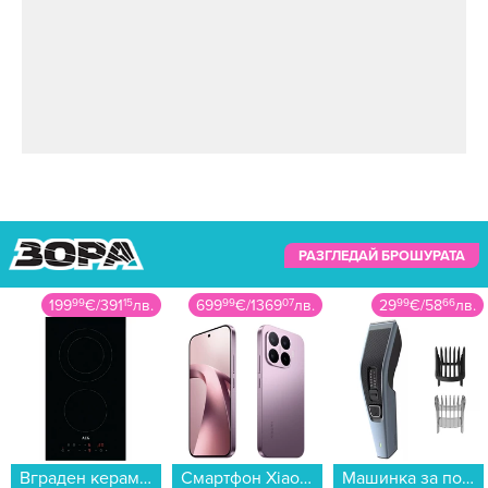
РАЗГЛЕДАЙ БРОШУРАТА
199
99
€
/
391
15
лв.
699
99
€
/
1369
07
лв.
29
99
€
/
58
66
лв.
Вграден керамичен плот AEG HRB32310CB , Електрически...
Смартфон Xiaomi 17T 256/12 VIOLET MZB0NODEU , 12 GB, 256 GB...
Машинка за подстригване Philips HC3530/15...