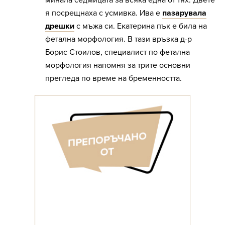
минала седмицата за всяка една от тях. Двете
я посрещнаха с усмивка. Ива е
пазарувала
дрешки
с мъжа си. Екатерина пък е била на
фетална морфология. В тази връзка д-р
Борис Стоилов, специалист по фетална
морфология напомня за трите основни
прегледа по време на бременността.