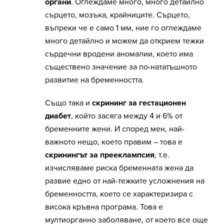
органи
. Оглеждаме много, много детайлно
сърцето, мозъка, крайниците. Сърцето,
въпреки че е само 1 мм, ние го оглеждаме
много детайлно и можем да открием тежки
сърдечни вродени аномалии, което има
съществено значение за по-нататъшното
развитие на бременността.
Също така и
скрининг за гестационен
диабет
, който засяга между 4 и 6% от
бременните жени. И според мен, най-
важното нещо, което правим – това е
скринингът за прееклампсия
, т.е.
изчисляваме риска бременната жена да
развие едно от най-тежките усложнения на
бременността, което се характеризира с
висока кръвна програма. Това е
мултиорганно заболяване, от което все още