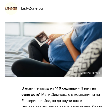
LadyZone.bg
Снимка: iStock
В новия епизод на "
40 седмици - Пътят на
едно дете
" Меги Димчева е в компанията на
Екатерина и Ива, за да научи как е