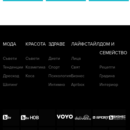
МОДА
КРАСОТА
ЗДРАВЕ
ЛАЙФСТАЙЛ
ДОМ И
СЕМЕЙСТВО
Съвети
Съвети
Диети
Лица
Тенденции
Козметика
Спорт
Свят
Рецепти
Дрескод
Коса
Психология
Бизнес
Градина
Шопинг
Интимно
Артbox
Интериор