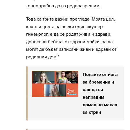
точно трябва да го родоразрешим.
Това са трите важни прегледа. Моята цел,
както и целта на всеки един акушер-
гинеколог, е да се родят живи и здрави,
доносени бебета, от здрави майки, за да
могат да бъдат изписани живи и здрави от
родилния дом."
Ползите от йога
за бременни и
как да си
направим
домашно масло
за стрии