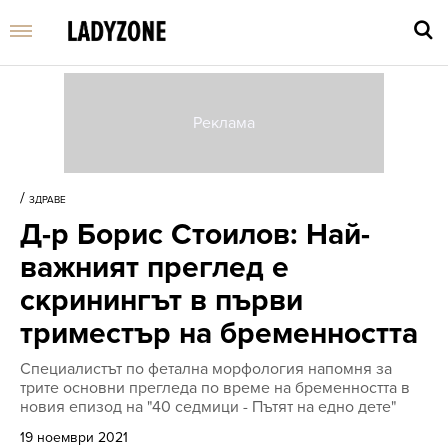
Въве
търс
/
ЗДРАВЕ
дума
Д-р Борис Стоилов: Най-
и
нати
важният преглед е
Enter
скринингът в първи
триместър на бременността
Специалистът по фетална морфология напомня за
трите основни прегледа по време на бременността в
новия епизод на "40 седмици - Пътят на едно дете"
19 ноември 2021