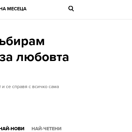
НА МЕСЕЦА
събирам
 за любовта
Въведете
търсената
дума
и
натиснете
Enter
 и се справя с всичко сама
НАЙ-НОВИ
НАЙ-ЧЕТЕНИ