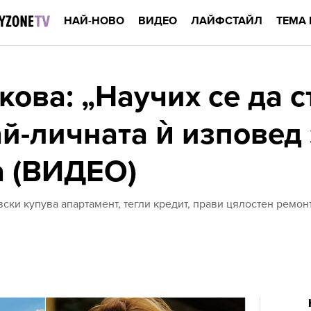
НАЙ-НОВО
ВИДЕО
ЛАЙФСТАЙЛ
ТЕМА 
кова: „Научих се да 
ай-личната ѝ изповед
а (ВИДЕО)
ски купува апартамент, тегли кредит, прави цялостен ремонт