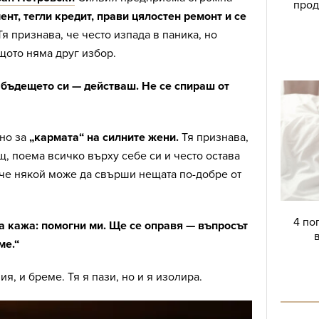
прод
нт, тегли кредит, прави цялостен ремонт и се
я признава, че често изпада в паника, но
щото няма друг избор.
 бъдещето си — действаш. Не се спираш от
но за
„кармата“ на силните жени.
Тя признава,
, поема всичко върху себе си и често остава
 че някой може да свърши нещата по-добре от
4 по
да кажа: помогни ми. Ще се оправя — въпросът
ме.“
ия, и бреме. Тя я пази, но и я изолира.