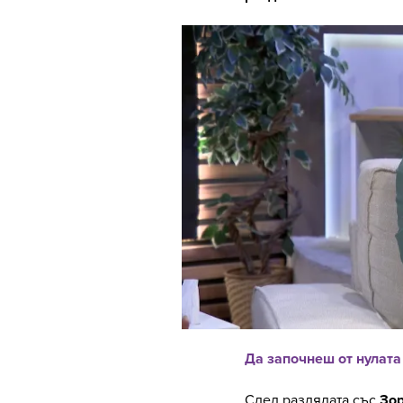
Да започнеш от нулата
След раздялата със
Зо