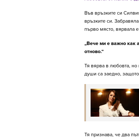
Във връзките си Силвия
връзките си. Забравяла
първо място, вярвала е
„Вече ми е важно как а
отново.“
Тя вярва в любовта, но
души са заедно, защото
Тя признава, че два път