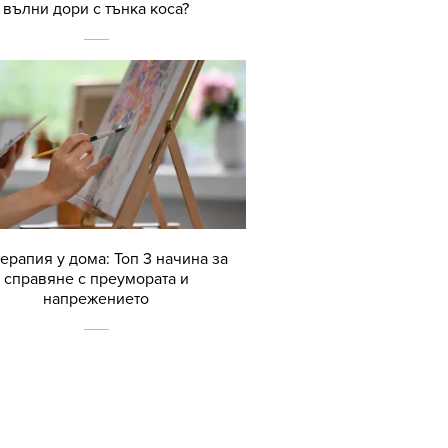
вълни дори с тънка коса?
терапия у дома: Топ 3 начина за
справяне с преумората и
напрежението