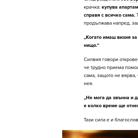
крачка:
купува апартаме
справя с всичко сама.
Т
продължава напред, за
„Когато имаш визия за
нищо.“
Силвия говори открове
че трудно приема помощ
сама, защото не вярва,
нея.
„Не мога да звънна и 
е колко време ще отне
Тази сила е и благослов