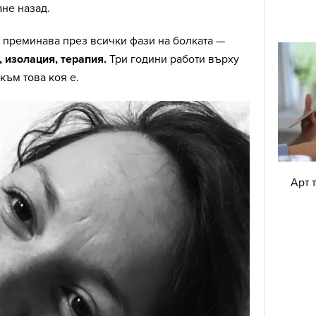
не назад.
 преминава през всички фази на болката —
 изолация, терапия.
Три години работи върху
 към това коя е.
Арт 