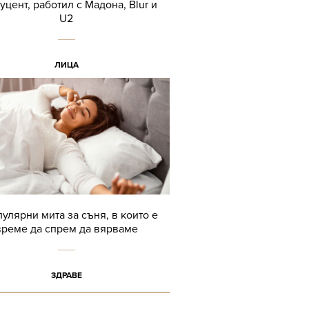
уцент, работил с Мадона, Blur и
U2
ЛИЦА
пулярни мита за съня, в които е
време да спрем да вярваме
ЗДРАВЕ