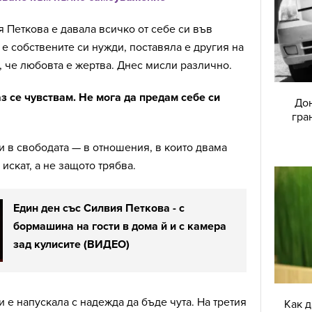
 Петкова е давала всичко от себе си във
 е собствените си нужди, поставяла е другия на
, че любовта е жертва. Днес мисли различно.
з се чувствам. Не мога да предам себе си
Дон
гра
 и в свободата — в отношения, в които двама
 искат, а не защото трябва.
Един ден със Силвия Петкова - с
бормашина на гости в дома й и с камера
зад кулисите (ВИДЕО)
и е напускала с надежда да бъде чута. На третия
Как 