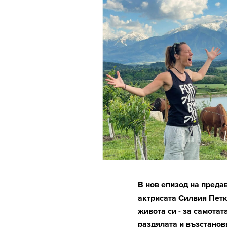
В нов епизод на преда
актрисата Силвия Петк
живота си - за самотат
раздялата и възстанов