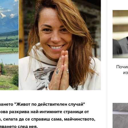
Почин
из
ването "Живот по действителен случай"
ова разкрива най-интимните страници от
а, силата да се справиш сама, майчинството,
яването след нея.