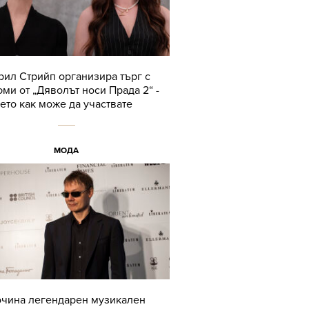
ил Стрийп организира търг с
ми от „Дяволът носи Прада 2“ -
ето как може да участвате
МОДА
чина легендарен музикален