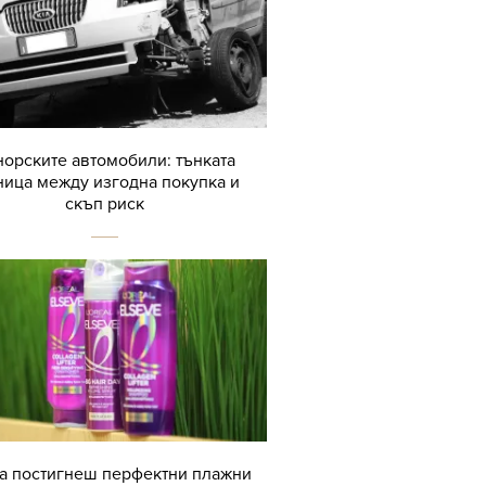
орските автомобили: тънката
ница между изгодна покупка и
скъп риск
да постигнеш перфектни плажни