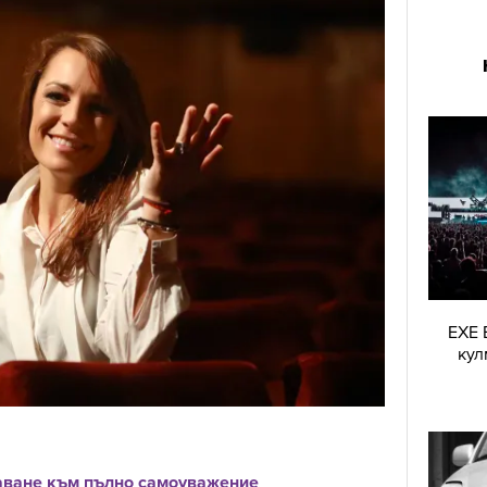
EXE 
кул
даване към пълно самоуважение