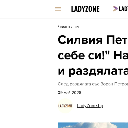
/
/
ВИДЕО
BTV
Силвия Пет
себе си!" Н
и раздялат
След раздялата със Зоран Петров
09 май 2026
LadyZone.bg