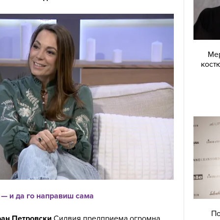
Мер
костю
 — и да го направиш сама
По
ран Петровски
Силвия предприема огромна