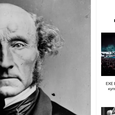
EXE 
кул