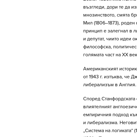
възгледи, дори те да и
мнозинството, смята б
Мил (1806–1873), роден
принцип е залегнал в 
и депутат, чиито идеи 
философска, политическ
голямата част на XX век
Американският историк
от 1943 г. изтъква, че
либерализъм в Англия.
Според Станфордската 
влиятелният англоезич
емпиричния подход към 
и либерализма. Негови
„Система на логиката“ (1