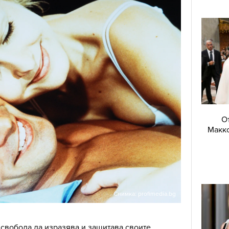
О
Макко
Снимка: profimedia.bg
свобода да изразява и защитава своите