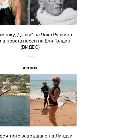
иманку, Денку“ на Янка Рупкина
 в новата песен на Ели Голдинг
(ВИДЕО)
АРТBOX
роятното завръщане на Линдзи