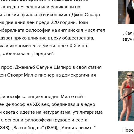
зглеждат погрешни или радикални на
ританският философ и икономист Джон Стюарт
 на днешния ден преди 220 години. Този
либералната философия на английския мислител
„Кал
оказват пряко влияние върху обществената,
звучи
а и икономическа мисъл през XIX и по-
, отбелязва в. „Гардиън“.
 проф. Джейкъб Салуин Шапиро в своя статия
 Джон Стюарт Мил е пионер на демократичния
философска енциклопедия Мил е най-
ен философ на XIX век, обединяващ в едно
света с идеите на натурализма, утилитаризма
те основни философски трудове и есета
843), „За свободата“ (1859), „Утилитаризмът“
Неве