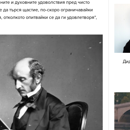
ните и духовните удоволствия пред чисто
е да търся щастие, по-скоро ограничавайки
, отколкото опитвайки се да ги удовлетворя“,
Дид