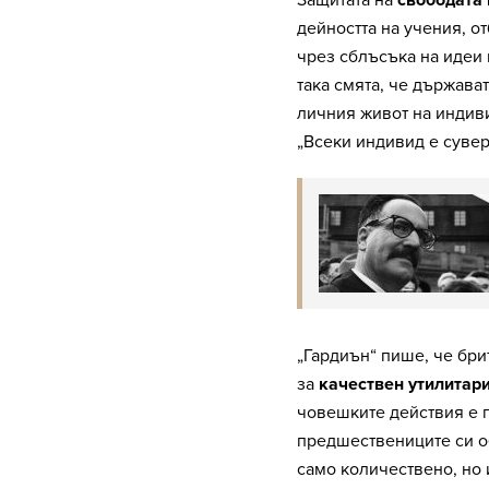
дейността на учения, 
чрез сблъсъка на идеи 
така смята, че държава
личния живот на индиви
„Всеки индивид е сувер
„Гардиън“ пише, че бри
за
качествен утилитар
човешките действия е п
предшествениците си о
само количествено, но 