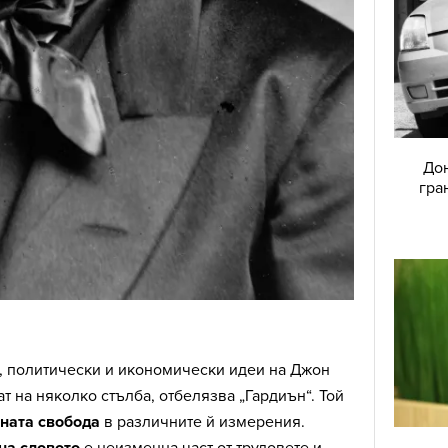
Дон
гра
 политически и икономически идеи на Джон
т на няколко стълба, отбелязва „Гардиън“. Той
тната свобода
в различните й измерения.
на словото
е неизменна част от трудовете и