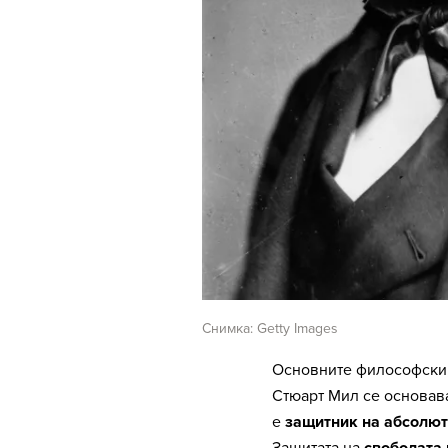
Снимка: Getty Images
Основните философски,
Стюарт Мил се основава
е
защитник на абсолю
Защитата на
свободата 