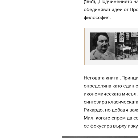
(1861), „Подчинението на
обединяват идеи от Пр
философия.
Неговата книга „Принци
определяна като един о
икономическата мисъл,
синтезира класическат
Рикардо, но добавя ва
Мил, когато спрем да с
се фокусира върху изку