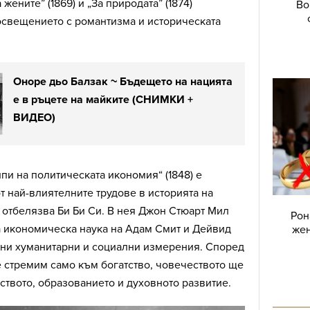
 жените” (1869) и „За природата” (1874)
Во
освещението с романтизма и историческата
Оноре дьо Балзак ~ Бъдещето на нацията
е в ръцете на майките (СНИМКИ +
ВИДЕО)
пи на политическата икономия“ (1848) e
т най-влиятелните трудове в историята на
 отбелязва Би Би Си. В нея Джон Стюарт Мил
Рон
а икономическа наука на Адам Смит и Дейвид
жен
жни хуманитарни и социални измерения. Според
е стремим само към богатство, човечеството ще
ството, образованието и духовното развитие.