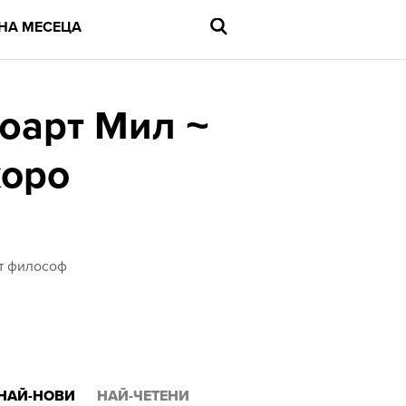
НА МЕСЕЦА
тюарт Мил ~
коро
Въведете
търсената
дума
и
натиснете
Enter
ят философ
НАЙ-НОВИ
НАЙ-ЧЕТЕНИ