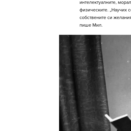
интелектуалните, морал
физическите. „Научих с
собствените си желания
пише Мил.