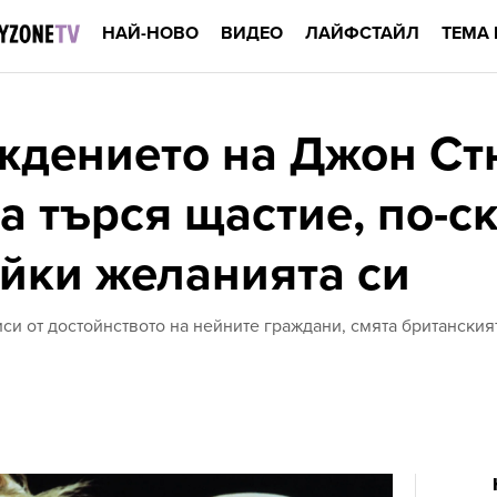
НАЙ-НОВО
ВИДЕО
ЛАЙФСТАЙЛ
ТЕМА 
рождението на Джон С
а търся щастие, по-с
йки желанията си
си от достойнството на нейните граждани, смята британски