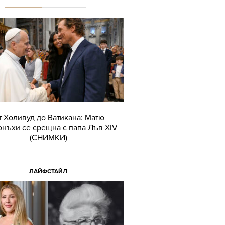
т Холивуд до Ватикана: Матю
нъхи се срещна с папа Лъв XIV
(СНИМКИ)
ЛАЙФСТАЙЛ