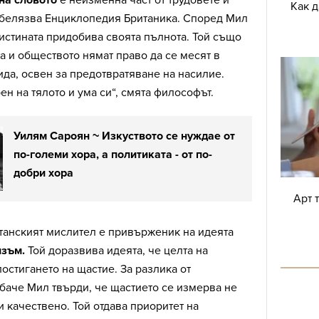
Как 
отбелязва Енциклопедия Британика. Според Мил
истината придобива своята пълнота. Той също
та и обществото нямат право да се месят в
да, освен за предотвратяване на насилие.
ен на тялото и ума си“, смята философът.
Уилям Сароян ~ Изкуството се нуждае от
по-големи хора, а политиката - от по-
добри хора
Арт 
танският мислител е привърженик на идеята
изъм.
Той доразвива идеята, че целта на
остигането на щастие. За разлика от
баче Мил твърди, че щастието се измерва не
и качествено. Той отдава приоритет на