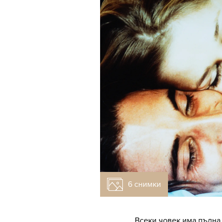
6 снимки
Всеки човек има пълна 