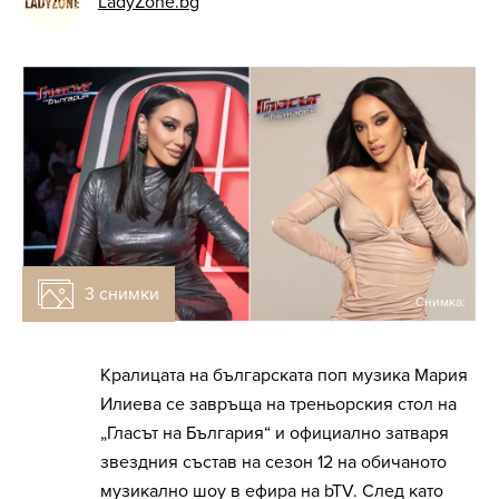
LadyZone.bg
3 снимки
Снимка:
Кралицата на българската поп музика Мария
Илиева се завръща на треньорския стол на
„Гласът на България“ и официално затваря
звездния състав на сезон 12 на обичаното
музикално шоу в ефира на bTV. След като