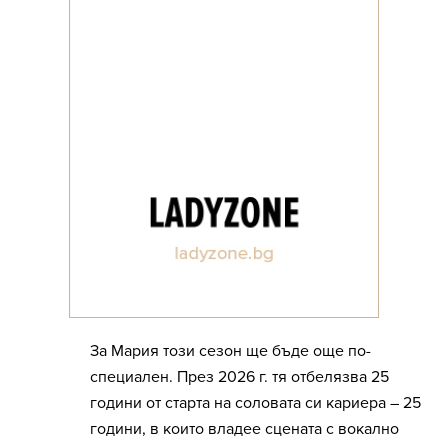
За Мария този сезон ще бъде още по-
специален. През 2026 г. тя отбелязва 25
години от старта на соловата си кариера – 25
години, в които владее сцената с вокално