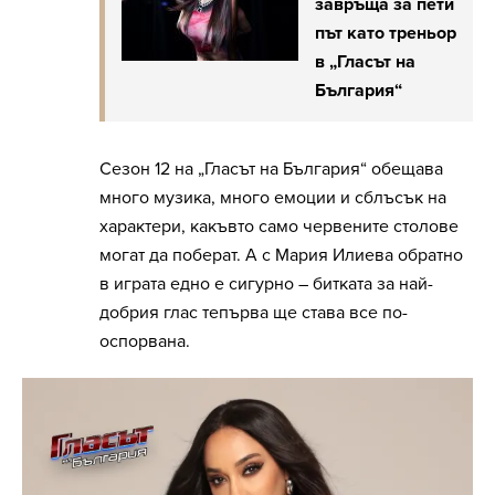
завръща за пети
път като треньор
в „Гласът на
България“
Сезон 12 на „Гласът на България“ обещава
много музика, много емоции и сблъсък на
характери, какъвто само червените столове
могат да поберат. А с Мария Илиева обратно
в играта едно е сигурно – битката за най-
добрия глас тепърва ще става все по-
оспорвана.