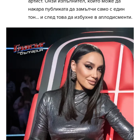
артист. Онзи изпълнител, който може да
накара публиката да замълчи само с един
тон… и след това да избухне в аплодисменти.