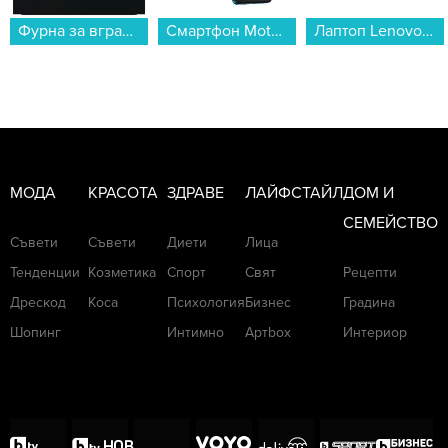
Смартфон Motorola MOTO G57 POWER 5G 256/12 GREEN , 12 GB, 256 GB...
Лаптоп Lenovo IDEAPAD SLIM 3 15AMN8 82XQ01F3BM , 15.60 , 16 , 512GB SSD , AMD Radeon 610M Graphics , AMD Ryzen 5 40 QUAD CORE , Без OS...
Пералня със сушилня LG F2DR508SBW , 1200 об./мин., 5 kg, 8.00 kg, E...
МОДА
КРАСОТА
ЗДРАВЕ
ЛАЙФСТАЙЛ
ДОМ И
СЕМЕЙСТВО
Съвети
Съвети
Диети
Лица
Тенденции
Козметика
Спорт
Свят
Рецепти
Дрескод
Коса
Психология
Бизнес
Градина
Шопинг
Интимно
Артbox
Интериор