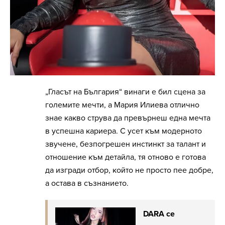
„Гласът на България“ винаги е бил сцена за
големите мечти, а Мария Илиева отлично
знае какво струва да превърнеш една мечта
в успешна кариера. С усет към модерното
звучене, безпогрешен инстинкт за талант и
отношение към детайла, тя отново е готова
да изгради отбор, който не просто пее добре,
а остава в съзнанието.
DARA се