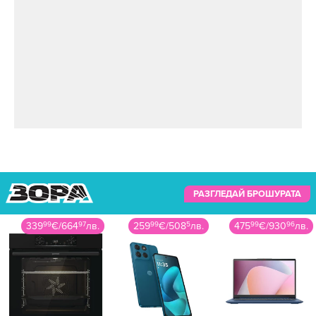
РАЗГЛЕДАЙ БРОШУРАТА
259
99
€
/
508
5
лв.
475
99
€
/
930
96
лв.
599
99
€
/
1173
48
лв.