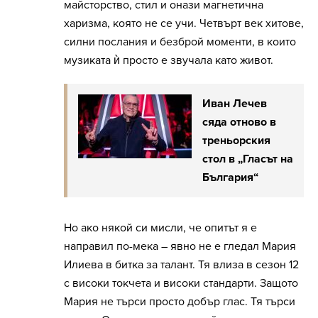
майсторство, стил и онази магнетична
харизма, която не се учи. Четвърт век хитове,
силни послания и безброй моменти, в които
музиката ѝ просто е звучала като живот.
Иван Лечев
сяда отново в
треньорския
стол в „Гласът на
България“
Но ако някой си мисли, че опитът я е
направил по-мека – явно не е гледал Мария
Илиева в битка за талант. Тя влиза в сезон 12
с високи токчета и високи стандарти. Защото
Мария не търси просто добър глас. Тя търси