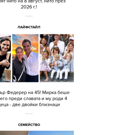
ят нито на 8 август, нито през
2026 г.!
ЛАЙФСТАЙЛ
ър Федерер на 45! Мирка беше
его преди славата и му роди 4
деца - две двойки близнаци
СЕМЕЙСТВО