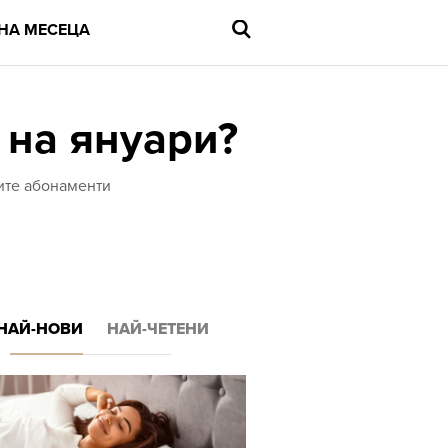
НА МЕСЕЦА
 на януари?
Въведете
ните абонаменти
търсената
дума
и
натиснете
Enter
НАЙ-НОВИ
НАЙ-ЧЕТЕНИ