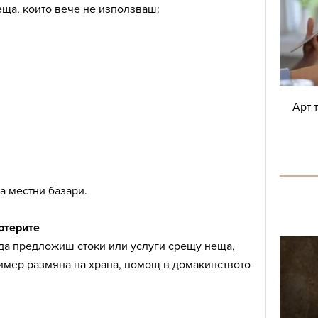
еща, които вече не използваш:
Арт 
а местни базари.
ртерите
да предложиш стоки или услуги срещу неща,
ример размяна на храна, помощ в домакинството