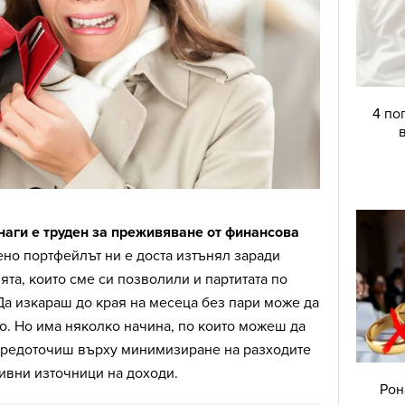
4 по
наги е труден за преживяване от финансова
о портфейлът ни е доста изтънял заради
ята, които сме си позволили и партитата по
Да изкараш до края на месеца без пари може да
о. Но има няколко начина, по които можеш да
ъсредоточиш върху минимизиране на разходите
ивни източници на доходи.
Рон