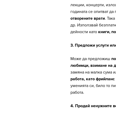
лекции, концерти, изло
годината се опитват да
отворените врати
. Так
др. Използвай безплатн
дейности като
книги, п
3. Предложи услуги ил
Може да предложиш
по
любимци, взимане на д
замяна на малка сума и
работа, като фрийланс
уменията си, било то п
работа.
4. Продай ненужните 