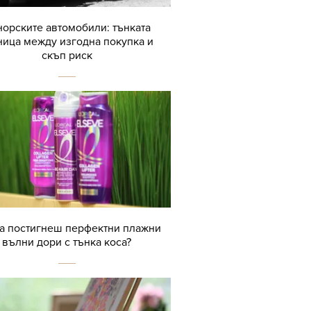
орските автомобили: тънката
ница между изгодна покупка и
скъп риск
да постигнеш перфектни плажни
вълни дори с тънка коса?