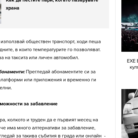
Как да пестите пари, когато пазарувате
храна
използвай обществен транспорт, ходи пеша
дните, в които температурите го позволяват.
ва на таксита или личен автомобил.
EXE 
кул
бонаменти:
Прегледай абонаментите си за
 платформи или приложения и временно ги
телни.
зможности за забавление
ра, колкото и труден да е първият месец на
, че има много алтернативи за забавление,
гледай за такива събития в града или онлайн -