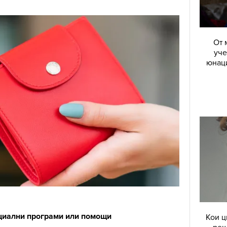
От 
уче
юнаци
оциални програми или помощи
Кои ц