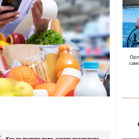
Орл
само