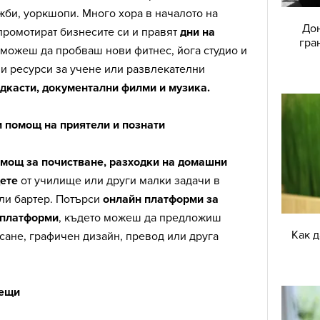
жби, уоркшопи. Много хора в началото на
Дон
 промотират бизнесите си и правят
дни на
гра
а можеш да пробваш нови фитнес, йога студио и
и ресурси за учене или развлекателни
одкасти, документални филми и музика.
и помощ на приятели и познати
мощ за почистване, разходки на домашни
ете
от училище или други малки задачи в
ли бартер. Потърси
онлайн платформи за
 платформи
, където можеш да предложиш
Как 
исане, графичен дизайн, превод или друга
вещи