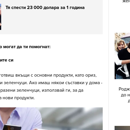
жен
Тя спести 23 000 долара за 1 година
о могат да ти помогнат:
ите си
готвиш вкъщи с основни продукти, като ориз,
ни зеленчуци. Ако имаш някои съставки у дома -
Родж
азени зеленчуци, използвай ги, за да
до н
 нови продукти.