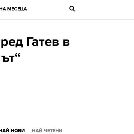
НА МЕСЕЦА
ред Гатев в
нът“
Въведете
търсената
дума
и
натиснете
Enter
НАЙ-НОВИ
НАЙ-ЧЕТЕНИ