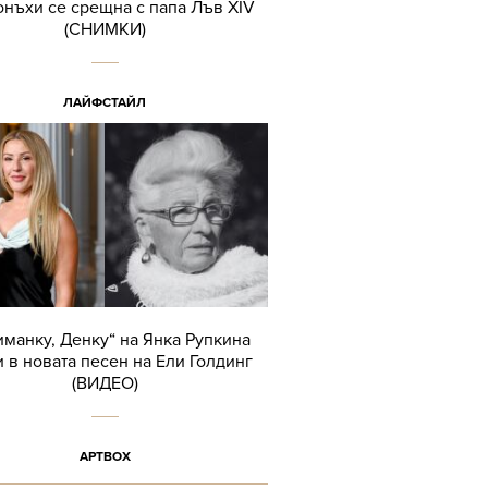
нъхи се срещна с папа Лъв XIV
(СНИМКИ)
ЛАЙФСТАЙЛ
иманку, Денку“ на Янка Рупкина
 в новата песен на Ели Голдинг
(ВИДЕО)
АРТBOX