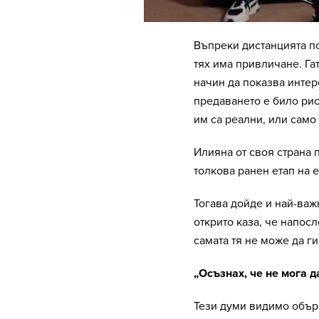
Въпреки дистанцията по
тях има привличане. Га
начин да показва интер
предаването е било рис
им са реални, или само 
Илияна от своя страна п
толкова ранен етап на 
Тогава дойде и най-важ
открито каза, че напо
самата тя не може да ги
„Осъзнах, че не мога 
Тези думи видимо обърк