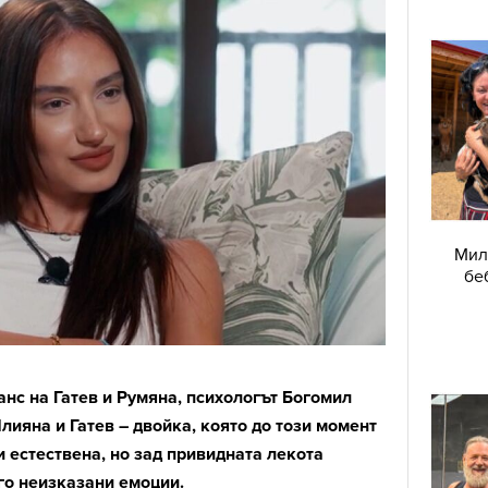
Мил
бе
нс на Гатев и Румяна, психологът Богомил
лияна и Гатев – двойка, която до този момент
 естествена, но зад привидната лекота
го неизказани емоции.