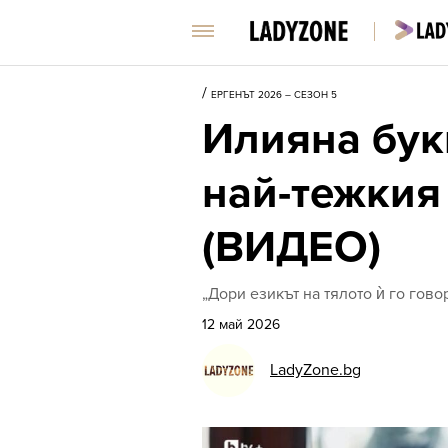
/
ЕРГЕНЪТ 2026 – СЕЗОН 5
Илияна бук
най-тежкия
(ВИДЕО)
„Дори езикът на тялото ѝ го говор
12 май 2026
LadyZone.bg