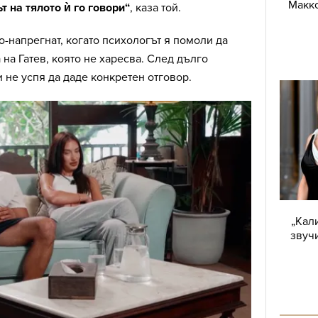
Макко
 на тялото ѝ го говори“
, каза той.
о-напрегнат, когато психологът я помоли да
 на Гатев, която не харесва. След дълго
 не успя да даде конкретен отговор.
„Кал
звучи