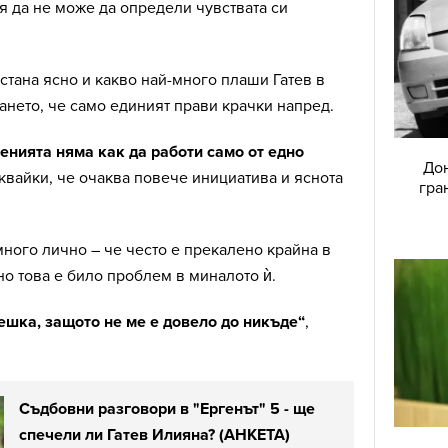
тя да не може да определи чувствата си
стана ясно и какво най-много плаши Гатев в
нето, че само единият прави крачки напред.
енията няма как да работи само от едно
Дон
еквайки, че очаква повече инициатива и яснота
гра
ного лично – че често е прекалено крайна в
о това е било проблем в миналото ѝ.
решка, защото не ме е довело до никъде“
,
Съдбовни разговори в "Ергенът" 5 - ще
спечели ли Гатев Илияна? (АНКЕТА)