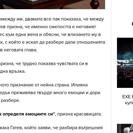
между им, двамата все пак показаха, че между
тев призна, че именно смелостта е неговият
ес към една жена и обясни, че влизането му в
к, с който е искал да разбере дали отношенията
в неговата глава.
ризна, че трудно показва чувствата си в
една връзка.
ното признание от нейна страна. Илияна
следък преживява твърде много емоции и дори
EXE 
 разбере.
кул
да определя емоциите си“
, призна красавицата.
аха Гатев, който заяви, че разбира вътрешния