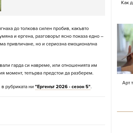
Как 
игнаха до толкова силен пробив, какъвто
умяна и ергена, разговорът ясно показа едно –
има привличане, но и сериозна емоционална
свали гарда си навреме, или отношенията им
ия момент, тепърва предстои да разберем.
Арт 
 в рубриката ни
"Ергенът 2026 - сезон 5"
.