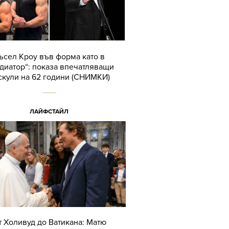
ъсел Кроу във форма като в
адиатор“: показа впечатляващи
скули на 62 години (СНИМКИ)
ЛАЙФСТАЙЛ
т Холивуд до Ватикана: Матю