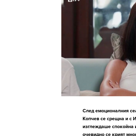
След емоционалния сеа
Копчев се срещна и с И
изглеждаше спокойна и
очевидно се крият мно