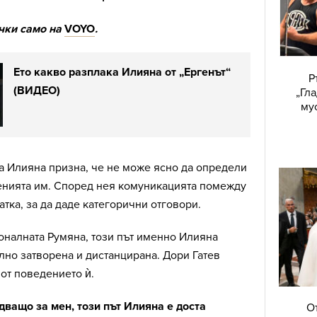
ички само на
VOYO
.
Ето какво разплака Илияна от „Ергенът“
Р
(ВИДЕО)
„Гл
му
а Илияна призна, че не може ясно да определи
шенията им. Според нея комуникацията помежду
атка, за да даде категорични отговори.
оналната Румяна, този път именно Илияна
но затворена и дистанцирана. Дори Гатев
 от поведението ѝ.
дващо за мен, този път Илияна е доста
О