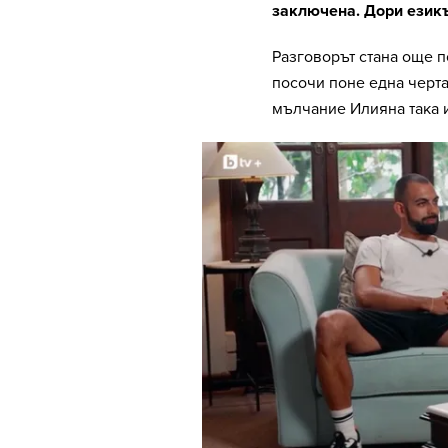
заключена. Дори езикът
Разговорът стана още п
посочи поне една черта
мълчание Илияна така и