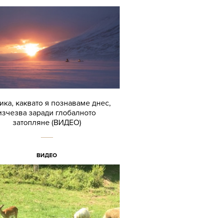
ика, каквато я познаваме днес,
изчезва заради глобалното
затопляне (ВИДЕО)
ВИДЕО