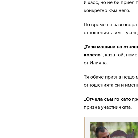
ѝ хаос, но не би приел 
конкретно към него.
По време на разговора 
отношенията им – усеща
„Тази машина на отнош
колело“
, каза той, нам
от Илияна.
Тя обаче призна нещо м
отношенията си и именн
„Отчела съм го като г
призна участничката.