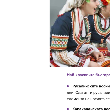
Най-красивите българ
Русалийските носии
дни. Слагат ги русалиии
елементи на носията се
Каракачанската но