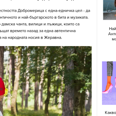
местността Добромерица с една-едничка цел - да
нтичното и най-бъргарското в бита и музиката.
 дамска чанта, вилици и лъжици, които са
Най
ъщат времето назад за една автентична
Ант
а на народната носия в Жеравна.
мо
Какво