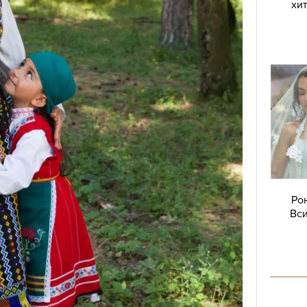
хи
Ро
Вси