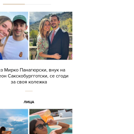
з Мирко Панагюрски, внук на
он Сакскобургготски, се сгоди
за своя колежка
ЛИЦА