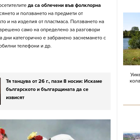
посетителите
да са облечени във фолклорна
асянето и ползването на предмети от
то и на изделия от пластмаса. Ползването на
зрешено само на определено за разговори
а дни категорично е забранено заснемането с
мобилни телефони и др.
Уике
кола
Тя танцува от 26 г., пази 8 носии: Искаме
българското и българщината да се
извисят