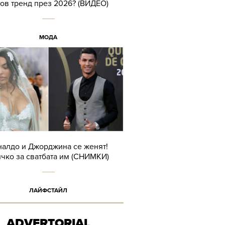
тов тренд през 2026? (ВИДЕО)
МОДА
налдо и Джорджина се женят!
чко за сватбата им (СНИМКИ)
ЛАЙФСТАЙЛ
ADVERTORIAL