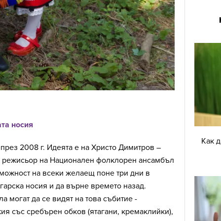
та носия
Как 
през 2008 г. Идеята е на Христо Димитров –
и режисьор на Национален фолклорен ансамбъл
зможност на всеки желаещ поне три дни в
гарска носия и да върне времето назад.
а могат да се видят на това събитие -
ия със сребърен обков (ятагани, кремаклийки),