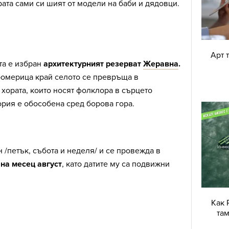
рата сами си шият от модели на баби и дядовци.
Арт 
та е избран
архитектурният резерват
Жеравна
.
ромерица край селото се превръща в
 хората, които носят фолклора в сърцето
ория е обособена сред борова гора.
 /петък, събота и неделя/ и се провежда в
на месец август
, като датите му са подвижни
Как 
там