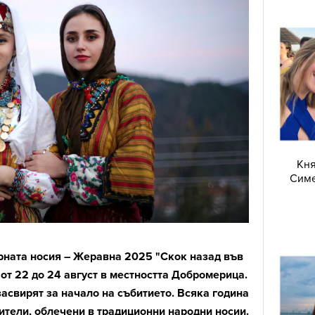
Кня
Симе
рната носия – Жеравна 2025 "Скок назад във
от 22 до 24 август в местността Добромерица.
засвирят за начало на събитието. Всяка година
тители, облечени в традиционни народни носии.