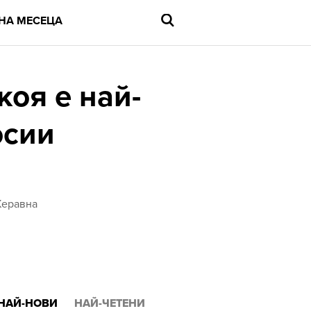
НА МЕСЕЦА
коя е най-
осии
Въведете
търсената
дума
и
натиснете
Enter
Жеравна
НАЙ-НОВИ
НАЙ-ЧЕТЕНИ