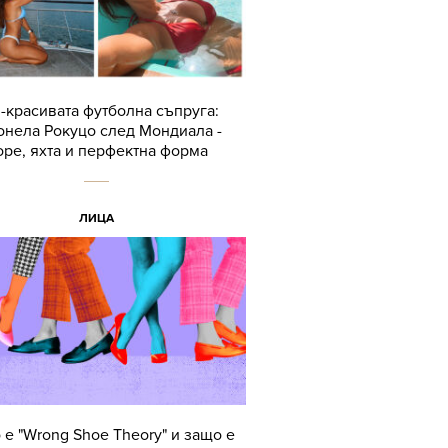
-красивата футболна съпруга:
онела Рокуцо след Мондиала -
ре, яхта и перфектна форма
ЛИЦА
 е "Wrong Shoe Theory" и защо е