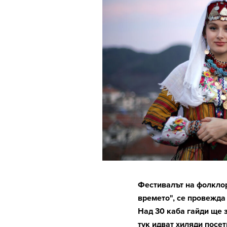
Фестивалът на фолкло
времето", се провежда 
Над 30 каба гайди ще 
тук идват хиляди посе