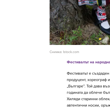
Снимка: Istock.com
Фестивалът на народна
Фестивалът е създаден 
продуцент, хореограф 
„Българе”. Той дава въ
годината да облече бъл
Хиляди старинни облекл
автентични носии, оръж