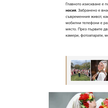
Главното изискване е 
носия
. Забранено е вн
съвременния живот, как
мобилни телефони е ра
място. През първите дв
камери, фотоапарати, 