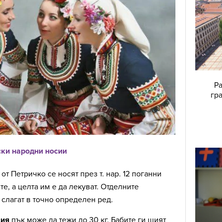
Ра
гр
ски народни носии
от Петричко се носят през т. нар. 12 поганни
те, а целта им е да лекуват. Отделните
 слагат в точно определен ред.
сия
пък може да тежи до 30 кг. Бабите ги шият