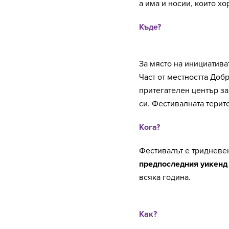
а има и носии, които хо
Къде?
За място на инициатива
Част от местността Доб
притегателен център за
си. Фестивалната терит
Кога?
Фестивалът е тридневен
предпоследния уикенд 
всяка година.
Как?