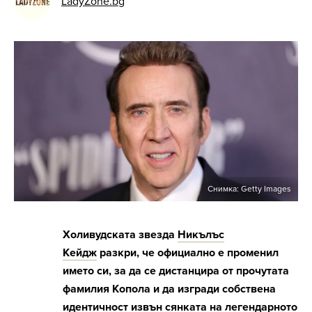
LadyZone.bg
Снимка: Getty Images
Холивудската звезда
Никълъс
Кейдж
разкри, че официално е променил
името си, за да се дистанцира от прочутата
фамилия Копола и да изгради собствена
идентичност извън сянката на легендарното