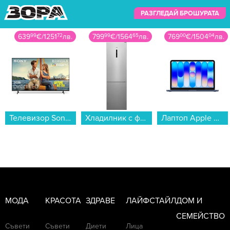
РАЗГЛЕДАЙ БРОШУРАТА
799
99
€
/
1564
65
лв.
769
00
€
/
1504
04
лв.
499
99
€
/
977
9
лв.
Хладилник с фризер AEG RCB736E7MX*** , 367 l, E , No Frost , Инокс...
Лаптоп Apple MacBook Neo 13" 256GB Indigo mhff4 , 13.00 , 256 , 8 , Apple A18 Pro 5 Core GPU , Apple A18 Pro 6 Core , Mac OS...
Готварска печка (ток) AMICA 6226CE3.434eETsKDpHa(Xx) , INOX , Керамични...
МОДА
КРАСОТА
ЗДРАВЕ
ЛАЙФСТАЙЛ
ДОМ И
СЕМЕЙСТВО
Съвети
Съвети
Диети
Лица