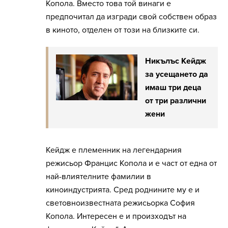
Копола. Вместо това той винаги е
предпочитал да изгради свой собствен образ
в киното, отделен от този на близките си.
Никълъс Кейдж
за усещането да
имаш три деца
от три различни
жени
Кейдж е племенник на легендарния
режисьор Францис Копола и е част от една от
най-влиятелните фамилии в
киноиндустрията. Сред роднините му е и
световноизвестната режисьорка София
Копола. Интересен е и произходът на