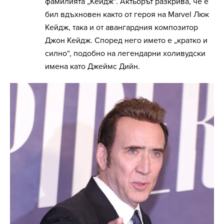
фамилията „Кейдж“. Актьорът разкрива, че е
бил вдъхновен както от героя на Marvel Люк
Кейдж, така и от авангардния композитор
Джон Кейдж. Според него името е „кратко и
силно“, подобно на легендарни холивудски
имена като Джеймс Дийн.