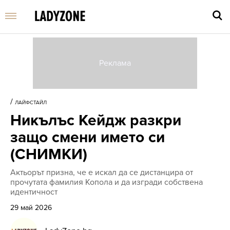
Въве
търс
/
ЛАЙФСТАЙЛ
дума
Никълъс Кейдж разкри
и
нати
защо смени името си
Enter
(СНИМКИ)
Актьорът призна, че е искал да се дистанцира от
прочутата фамилия Копола и да изгради собствена
идентичност
29 май 2026