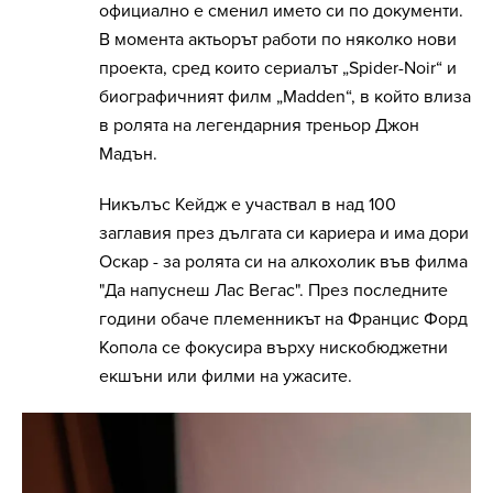
официално е сменил името си по документи.
В момента актьорът работи по няколко нови
проекта, сред които сериалът „Spider-Noir“ и
биографичният филм „Madden“, в който влиза
в ролята на легендарния треньор Джон
Мадън.
Никълъс Кейдж е участвал в над 100
заглавия през дългата си кариера и има дори
Оскар - за ролята си на алкохолик във филма
"Да напуснеш Лас Вегас". През последните
години обаче племенникът на Францис Форд
Копола се фокусира върху нискобюджетни
екшъни или филми на ужасите.