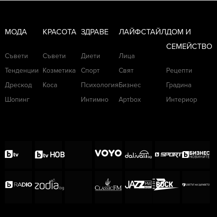
МОДА
КРАСОТА
ЗДРАВЕ
ЛАЙФСТАЙЛ
ДОМ И
СЕМЕЙСТВО
Съвети
Съвети
Диети
Лица
Тенденции
Козметика
Спорт
Свят
Рецепти
Дрескод
Коса
Психология
Бизнес
Градина
Шопинг
Интимно
Артbox
Интериор