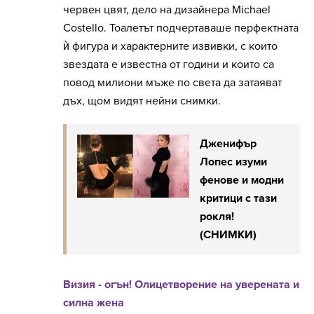
червен цвят, дело на дизайнера
Michael
Costello
. Тоалетът подчертаваше перфектната
ѝ фигура и характерните извивки, с които
звездата е известна от години и които са
повод милиони мъже по света да затаяват
дъх, щом видят нейни снимки.
Дженифър
Лопес изуми
фенове и модни
критици с тази
рокля!
(СНИМКИ)
Визия - огън! Олицетворение на уверената и
силна жена