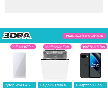
РАЗГЛЕДАЙ БРОШУРАТА
339
99
€
/
664
97
лв.
499
99
€
/
977
9
лв.
639
99
€
/
1251
72
лв.
Съдомиялна машина за вграждане Gorenje GV643D90 , 16 комплекта, 600 Ш, мм, D...
Смартфон Google PIXEL 10a 128/8 OBSIDIAN , 128 GB, 8 GB...
Телевизор Sony K55S35B , 139 см, 3840x2160 UHD-4K , 55 inch, Android , LED , Smart TV...