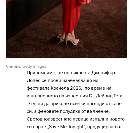
Снимка: Getty Images
Припомняме, че поп иконата Дженифър
Лопес се появи изненадващо на
фестивала Коачела 2026, по време на
изпълнението на известния DJ Дейвид Гета.
Тя успя да прикове всички погледи от себе
си, а феновете полудяха от вълнение.
Световноизвестната певица изпълни новото
си парче „Save Me Tonight“, продуцирано от