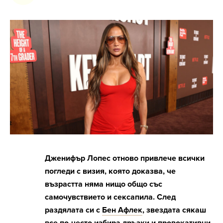
Дженифър Лопес отново привлече всички
погледи с визия, която доказва, че
възрастта няма нищо общо със
самочувствието и сексапила. След
раздялата си с
Бен Афлек
, звездата сякаш