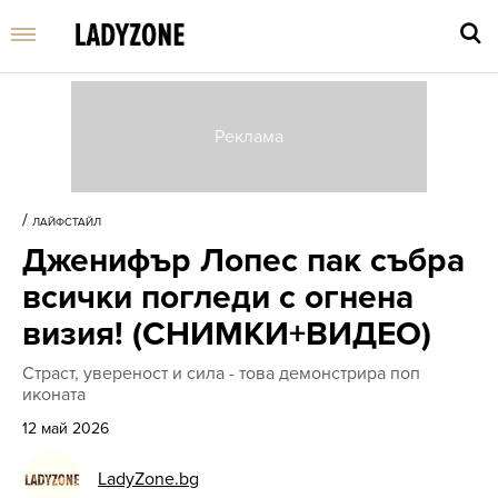
Въве
търс
/
ЛАЙФСТАЙЛ
дума
Дженифър Лопес пак събра
и
нати
всички погледи с огнена
Enter
визия! (СНИМКИ+ВИДЕО)
Страст, увереност и сила - това демонстрира поп
иконата
12 май 2026
LadyZone.bg