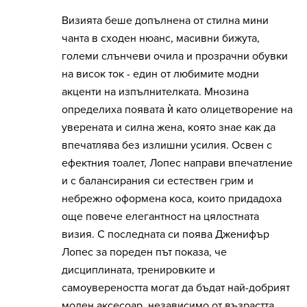
Визията беше допълнена от стилна мини
чанта в сходен нюанс, масивни бижута,
големи слънчеви очила и прозрачни обувки
на висок ток - един от любимите модни
акценти на изпълнителката. Мнозина
определиха появата ѝ като олицетворение на
уверената и силна жена, която знае как да
впечатлява без излишни усилия. Освен с
ефектния тоалет, Лопес направи впечатление
и с балансирания си естествен грим и
небрежно оформена коса, които придадоха
още повече елегантност на цялостната
визия. С последната си поява Дженифър
Лопес за пореден път показа, че
дисциплината, тренировките и
самоувереността могат да бъдат най-добрият
моден аксесоар, независимо от възрастта.