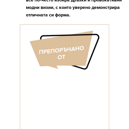
все по-често избира дръзки и провокативни
модни визии, с които уверено демонстрира
отличната си форма.