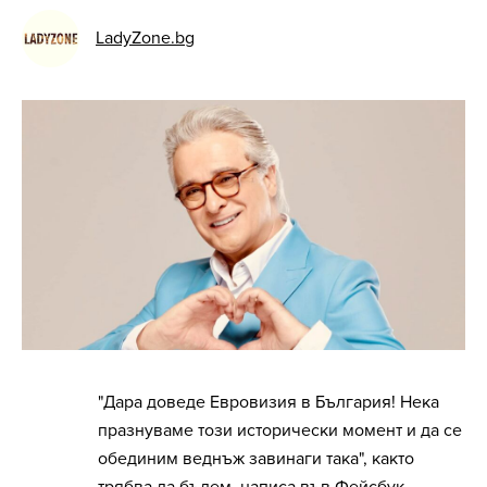
LadyZone.bg
"Дара доведе Евровизия в България! Нека
празнуваме този исторически момент и да се
обединим веднъж завинаги така", както