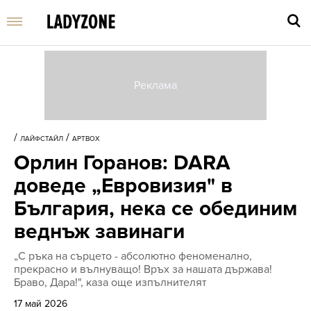
Въве
търс
/
/
ЛАЙФСТАЙЛ
АРТBOX
дума
Орлин Горанов: DARA
и
нати
доведе „Евровизия" в
Enter
България, нека се обединим
веднъж завинаги
„С ръка на сърцето - абсолютно феноменално,
прекрасно и вълнуващо! Връх за нашата държава!
Браво, Дара!", каза още изпълнителят
17 май 2026