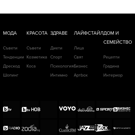
МОДА
КРАСОТА
ЗДРАВЕ
ЛАЙФСТАЙЛ
ДОМ И
СЕМЕЙСТВО
Съвети
Съвети
Диети
Лица
Тенденции
Козметика
Спорт
Свят
Рецепти
Дрескод
Коса
Психология
Бизнес
Градина
Шопинг
Интимно
Артbox
Интериор