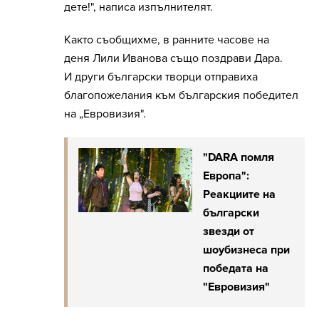
дете!", написа изпълнителят.
Както съобщихме, в ранните часове на
деня Лили Иванова също поздрави Дара.
И други български творци отправиха
благопожелания към българския победител
на „Евровизия".
"DARA помля
Европа":
Реакциите на
български
звезди от
шоубизнеса при
победата на
"Евровизия"