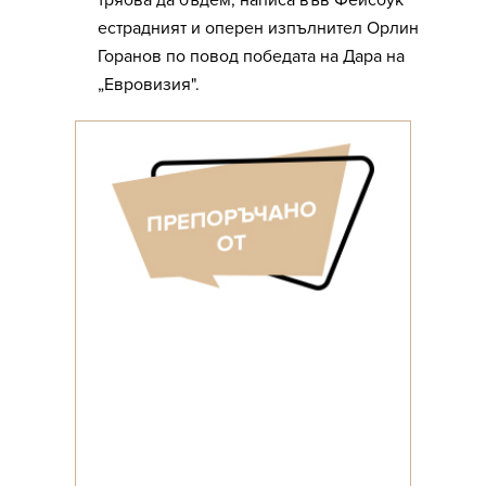
трябва да бъдем, написа във Фейсбук
естрадният и оперен изпълнител Орлин
Горанов по повод победата на Дара на
„Евровизия".