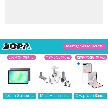
РАЗГЛЕДАЙ БРОШУРАТА
208
99
€
/
408
75
лв.
119
99
€
/
234
69
лв.
1299
00
€
/
2540
63
лв.
Таблет Samsung GALAXY TAB A11+ WIFI GRAY 128/6GB SM-X230NZAR , 128 GB, 6 GB...
Месомелачка Bosch MFW2517W...
Смартфон Samsung GALAXY Z FLIP8 256GB CREAM SM-F776BZEG , 12 GB, 256 GB...