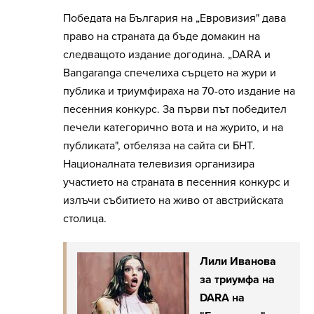
Победата на България на „Евровизия" дава
право на страната да бъде домакин на
следващото издание догодина. „DARA и
Bangaranga спечелиха сърцето на жури и
публика и триумфираха на 70-ото издание на
песенния конкурс. За първи път победител
печели категорично вота и на журито, и на
публиката", отбеляза на сайта си БНТ.
Националната телевизия организира
участието на страната в песенния конкурс и
излъчи събитието на живо от австрийската
столица.
Лили Иванова
за триумфа на
DARA на