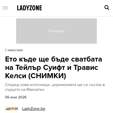
Въве
търс
/
ЛАЙФСТАЙЛ
дума
Ето къде ще бъде сватбата
и
нати
на Тейлър Суифт и Травис
Enter
Келси (СНИМКИ)
Според нови източници, церемонията ще се състои в
сърцето на Манхатън
06 юни 2026
LadyZone.bg