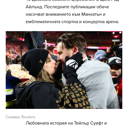
Айлънд. Последните публикации обаче
насочват вниманието към Манхатън и
емблематичната спортна и концертна арена.
Снимка: Reuters
Любовната история на Тейлър Суифт и