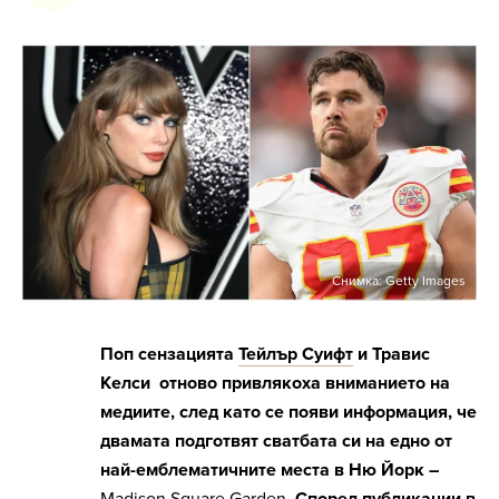
Снимка: Getty Images
Поп сензацията
Тейлър Суифт
и Травис
Келси отново привлякоха вниманието на
медиите, след като се появи информация, че
двамата подготвят сватбата си на едно от
най-емблематичните места в Ню Йорк –