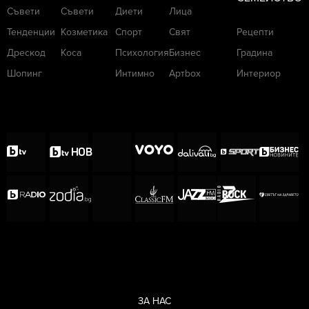
Съвети
Съвети
Диети
Лица
Тенденции
Козметика
Спорт
Свят
Рецепти
Дрескод
Коса
Психология
Бизнес
Градина
Шопинг
Интимно
Артbox
Интериор
ЗА НАС