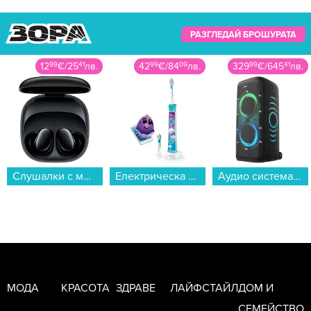
РАЗГЛЕДАЙ БРОШУРАТА
12
99
€
/
25
41
лв.
42
99
€
/
84
09
лв.
329
99
€
/
645
41
лв.
Слушалки с микрофон Xiaomi REDMI BUDS 6 PLAY BLACK BHR8776GL , Bluetooth , IN-EAR (ТАПИ)...
Електрическа четка за зъби Philips HX6322/04 Sonicare...
Аудио система Hisense PARTY THUNDER HP500...
МОДА
КРАСОТА
ЗДРАВЕ
ЛАЙФСТАЙЛ
ДОМ И
СЕМЕЙСТВО