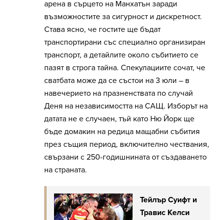
арена в сърцето на Манхатън заради
възможностите за сигурност и дискретност.
Става ясно, че гостите ще бъдат
транспортирани със специално организиран
транспорт, а детайлите около събитието се
пазят в строга тайна. Спекулациите сочат, че
сватбата може да се състои на 3 юли – в
навечерието на празненствата по случай
Деня на независимостта на САЩ. Изборът на
датата не е случаен, тъй като Ню Йорк ще
бъде домакин на редица мащабни събития
през същия период, включително чествания,
свързани с 250-годишнината от създаването
на страната.
Тейлър Суифт и
Травис Келси