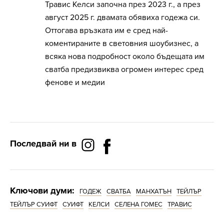
Травис Келси започна през 2023 г., а през
август 2025 г. двамата обявиха годежа си.
Оттогава връзката им е сред най-
коментираните в световния шоубизнес, а
всяка нова подробност около бъдещата им
сватба предизвиква огромен интерес сред
фенове и медии
Последвай ни в
Ключови думи:
ГОДЕЖ
СВАТБА
МАНХАТЪН
ТЕЙЛЪР
ТЕЙЛЪР СУИФТ
СУИФТ
КЕЛСИ
СЕЛЕНА ГОМЕС
ТРАВИС