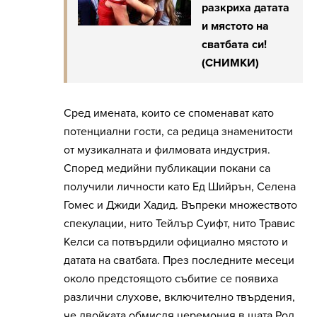
разкриха датата
и мястото на
сватбата си!
(СНИМКИ)
Сред имената, които се споменават като
потенциални гости, са редица знаменитости
от музикалната и филмовата индустрия.
Според медийни публикации покани са
получили личности като Ед Шийрън, Селена
Гомес и Джиди Хадид. Въпреки множеството
спекулации, нито Тейлър Суифт, нито Травис
Келси са потвърдили официално мястото и
датата на сватбата. През последните месеци
около предстоящото събитие се появиха
различни слухове, включително твърдения,
че двойката обмисля церемония в щата Род