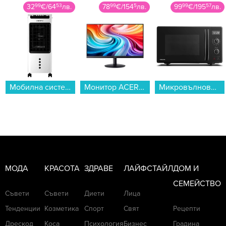
32
99
€
/
64
53
лв.
78
99
€
/
154
5
лв.
99
99
€
/
195
57
лв.
Мобилна система Crown MCS-5L55W...
Монитор ACER SA242YH1bi UM.QS2EE.109 , 23.80...
Микровълнова фурна Toshiba MW-AG23P(BK)*** , 23 Литри, 900 W...
МОДА
КРАСОТА
ЗДРАВЕ
ЛАЙФСТАЙЛ
ДОМ И
СЕМЕЙСТВО
Съвети
Съвети
Диети
Лица
Тенденции
Козметика
Спорт
Свят
Рецепти
Дрескод
Коса
Психология
Бизнес
Градина