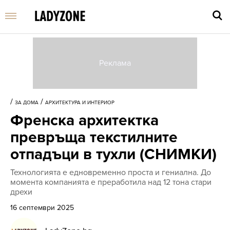
Въве
търс
/
/
ЗА ДОМА
АРХИТЕКТУРА И ИНТЕРИОР
дума
Френска архитектка
и
нати
превръща текстилните
Enter
отпадъци в тухли (СНИМКИ)
Технологията е едновременно проста и гениална. До
момента компанията е преработила над 12 тона стари
дрехи
16 септември 2025