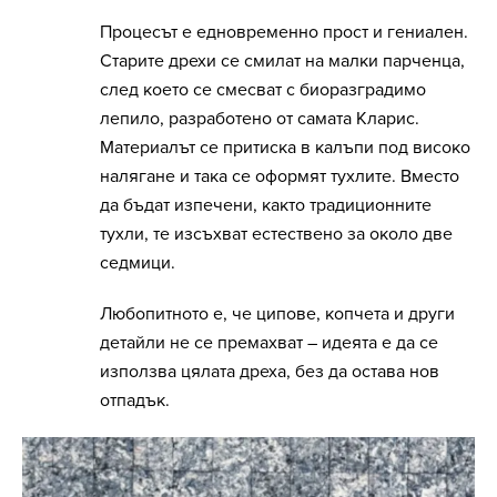
Процесът е едновременно прост и гениален.
Старите дрехи се смилат на малки парченца,
след което се смесват с биоразградимо
лепило, разработено от самата Кларис.
Материалът се притиска в калъпи под високо
налягане и така се оформят тухлите. Вместо
да бъдат изпечени, както традиционните
тухли, те изсъхват естествено за около две
седмици.
Любопитното е, че ципове, копчета и други
детайли не се премахват – идеята е да се
използва цялата дреха, без да остава нов
отпадък.