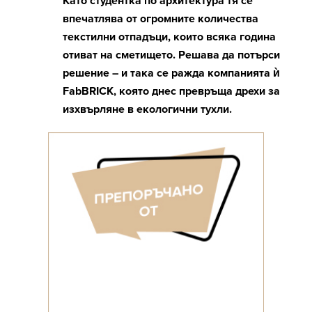
Като студентка по архитектура тя се
впечатлява от огромните количества
текстилни отпадъци, които всяка година
отиват на сметището. Решава да потърси
решение – и така се ражда компанията ѝ
FabBRICK, която днес превръща дрехи за
изхвърляне в екологични тухли.