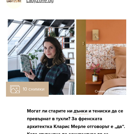
LadyZone.bg
10 снимки
Снимка: Instagram
Могат ли старите ни
дънки
и тениски да се
превърнат в тухли? За френската
архитектка Кларис Мерле отговорът е „да“.