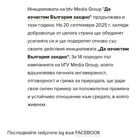
Инициативата на btv Media Group "
Да
изчистим България заедно
"
продължава и
тази година. На 20 септември 2025 г. хиляди
доброволци от цялата страна ще обединят
усилията си и ще подкрепят отново със
своите действия инициативата
„Да изчистим
България заедно“.
За 14 пореден път
кампанията на bTV Media Group, която
вдъхновява личната ангажираност,
отговорност и грижа за природата, ще даде
своя силен пример за положителна промяна
и устойчиво отношение към средата, в която
живеем.
Последвайте
ladyzone.bg
във
FACEBOOK