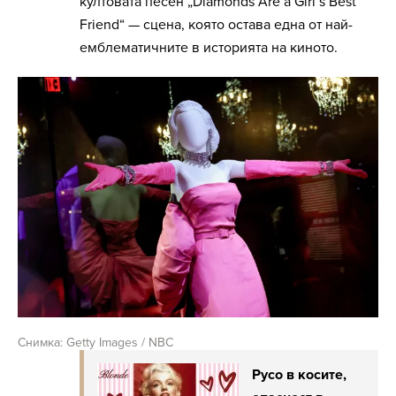
култовата песен „Diamonds Are a Girl’s Best
Friend“ — сцена, която остава една от най-
емблематичните в историята на киното.
Снимка: Getty Images / NBC
Русо в косите,