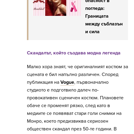
опасност в
погледа:
Границата
между съблазън
и сила
Скандалът, който създава модна легенда
Малко хора знаят, че оригиналният костюм за
сцената е бил напълно различен. Според
публикация на
Vogue
, първоначално
студиото е подготвило далеч по-
провокативен сценичен костюм. Плановете
обаче се променят рязко, след като в
медиите се появяват стари голи снимки на
Монро, което предизвиква сериозен
обществен скандал през 50-те години. В