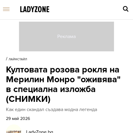
Въве
търс
/
ЛАЙФСТАЙЛ
дума
Култовата розова рокля на
и
нати
Мерилин Монро "оживява"
Enter
в специална изложба
(СНИМКИ)
Как един скандал създава модна легенда
29 май 2026
LadyZone.bg