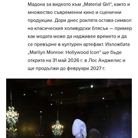
Мадона за видеото към „Material Girl“, както и
множество съвременни кино и сценични
продукции. Дори днес роклята остава символ
на класическия холивудски блясък — пример
как модата може да надживее времето и да
се превърне в културен артефакт. Изложбата
„Marilyn Monroe: Hollywood Icon“ ще бъде
открита на 31 май 2026 г. в Лос Анджелис и
ще продължи до февруари 2027 г.