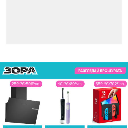
РАЗГЛЕДАЙ БРОШУРАТА
40
99
€
/
80
17
лв.
359
00
€
/
702
15
лв.
79
99
€
/
156
45
лв.