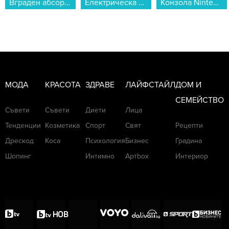
Електрическа четка за зъби Oral B Vit Pro Bl+Lil...
Конзола Nintendo Switch OLED (Red/Blue JOY-CON)...
Вграден абсорбатор Crown CT6040IX...
МОДА
КРАСОТА
ЗДРАВЕ
ЛАЙФСТАЙЛ
ДОМ И
СЕМЕЙСТВО
Съвети
Съвети
Диети
Лица
Тенденции
Козметика
Спорт
Свят
Рецепти
Дрескод
Коса
Психология
Бизнес
Градина
Шопинг
Интимно
Артbox
Интериор