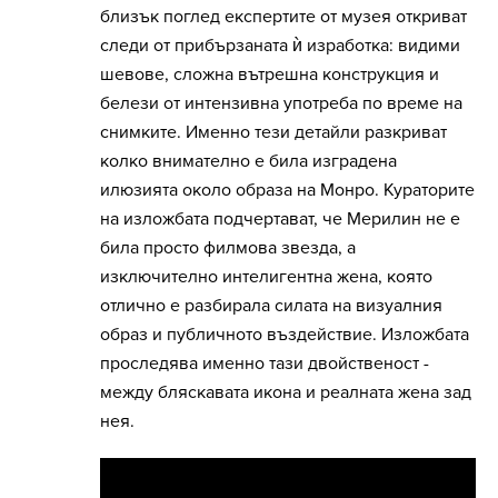
близък поглед експертите от музея откриват
следи от прибързаната ѝ изработка: видими
шевове, сложна вътрешна конструкция и
белези от интензивна употреба по време на
снимките. Именно тези детайли разкриват
колко внимателно е била изградена
илюзията около образа на Монро. Кураторите
на изложбата подчертават, че Мерилин не е
била просто филмова звезда, а
изключително интелигентна жена, която
отлично е разбирала силата на визуалния
образ и публичното въздействие. Изложбата
проследява именно тази двойственост -
между бляскавата икона и реалната жена зад
нея.