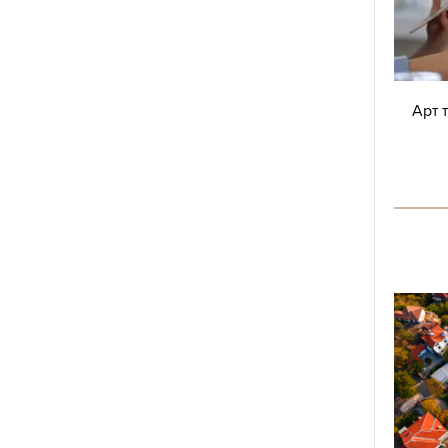
в болница, където го поставиха на системи,
идратиран. Останах няколко дни и редовно му
Арт 
у се подобри и той се вдигна на крака, се
. Летищата отново бяха отворени, обстановката
зираше и аз трябваше да започна подготовка
ъй че си взехме довиждане и аз тръгнах.
ем по-късно същия ден, когато му се обадя да
нала, или най-късно на другата сутрин – както
ите. Но се оказа, че това е краят на идилията,
х с Еди-Кой Си.
сах се да му звъня, но той не вдигаше. Случи
я ми ден и бях убедена, че той ще ми звънне
ушавах си, че сигурно е загубил телефонния ми
 нещо друго, което би обяснило внезапното му
и не се обади. Оставях му съобщения: “Обажда