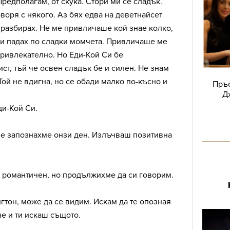
Предполагам, от скука. Стори ми се сладък.
оворя с някого. Аз бях едва на деветнайсет
 разбирах. Не ме привличаше кой знае колко,
си падах по сладки момчета. Привличаше ме
 привлекателно. Но Еди-Кой Си бе
т, тъй че освен сладък бе и силен. Не знам
Той не вдигна, но се обади малко по-късно и
Пръс
Д
ди-Кой Си.
се запознахме онзи ден. Излъчваш позитивна
о романтичен, но продължихме да си говорим.
тон, може да се видим. Искам да те опозная
че и ти искаш същото.