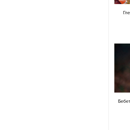
ти”. Натъртвах на думата “приятелка”, сякаш го
Гле
смята за такава.
 главата, не можех да разбера какво го бе
 Не можех обаче просто да оставя нещата така.
говори с мен, но аз продължих да му звъня.
ра си, за да не разбере кой му се обажда, но
 нищо. Просто затворих.
я. Тъкмо бях навършила двайсет години и това
връзка. Нямах опит, на който да се позова,
 реагирам, когато мъжът, когото обичах, не
ята ми. Без видима причина. След като
е грижа за него, докато бе болен, при това в
Бебет
летявал страната ни. Всичко сякаш се бе
ата – знам, и това е клише, но много добре
ез онзи период.