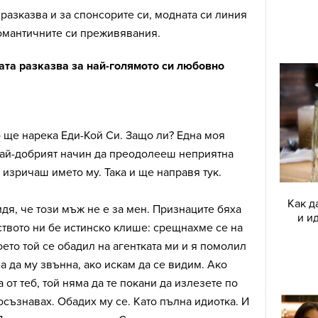
азказва и за спонсорите си, модната си линия
романтичните си преживявания.
ката разказва за най-голямото си любовно
то ще нарека Еди-Кой Си. Защо ли? Една моя
 най-добрият начин да преодолееш неприятна
 изричаш името му. Така и ще направя тук.
Как д
дя, че този мъж не е за мен. Признаците бяха
и и
твото ни бе истинско клише: срещнахме се на
оето той се обадил на агентката ми и я помолил
а да му звънна, ако искам да се видим. Ако
от теб, той няма да те покани да излезете по
 осъзнавах. Обадих му се. Като пълна идиотка. И