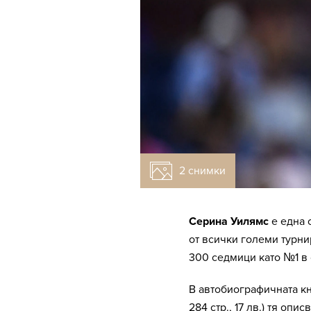
2 снимки
Серина Уилямс
е една 
от всички големи турни
300 седмици като №1 в 
В автобиографичната кн
284 стр., 17 лв.) тя оп