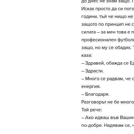
до днес не знам защо. 
Исках просто да си пог
години, тъй че нищо не
защото по принцип не 
силата – за мен това е
професионален футболис
защо, но му се обадих. 
каза:
– Здравей, обажда се Е
– Здрасти.
– Много се радвам, че 
енергия.
– Благодаря.
Разговорът не бе мног
Той рече:
– Ако идваш във Вашинг
по-добре. Надявам се, 