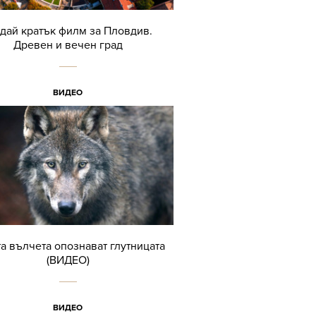
дай кратък филм за Пловдив.
Древен и вечен град
ВИДЕО
а вълчета опознават глутницата
(ВИДЕО)
ВИДЕО