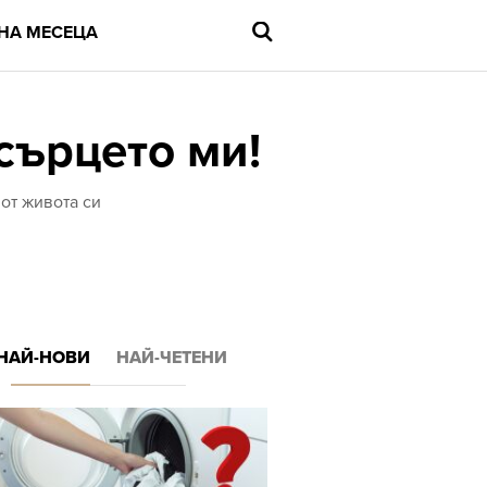
НА МЕСЕЦА
сърцето ми!
Въведете
от живота си
търсената
дума
и
натиснете
Enter
НАЙ-НОВИ
НАЙ-ЧЕТЕНИ