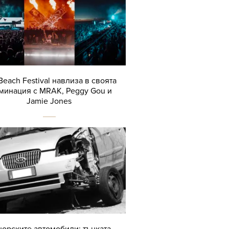
Beach Festival навлиза в своята
минация с MRAK, Peggy Gou и
Jamie Jones
орските автомобили: тънката