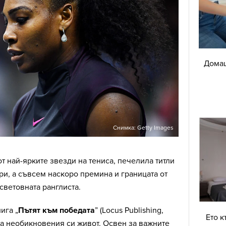
Домаш
Снимка: Getty Images
от най-ярките звезди на тениса, печелила титли
ри, а съвсем наскоро премина и границата от
световната ранглиста.
ига „
Пътят към победата
” (Locus Publishing,
Ето к
исва необикновения си живот. Освен за важните