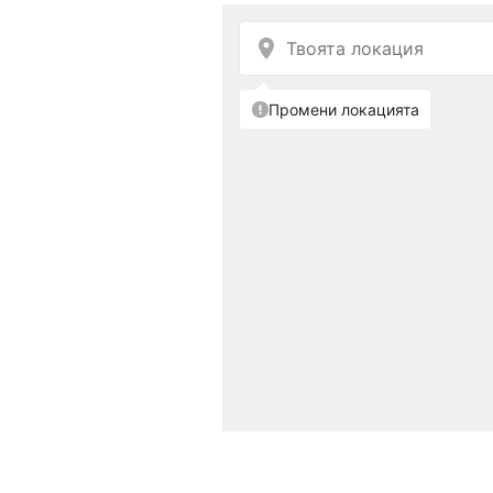
това ми каза, че се въ
Думите му бяха:
– Аз не бих могъл да и
Вече знам, че си неверо
невероятна личност.
Думите му бяха много м
мислех си, че съм влюб
случая!) Да кажем, че м
комфортно в дома му пр
септември. Светът бе п
вратата и да се изолира
И тогава той се разболя
грижа за него. Така е р
чаршафите. Правех му с
когато се грижиш за чо
от какво точно се разб