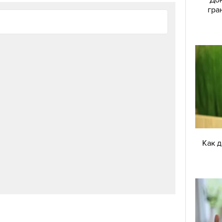
зхищава на начина, по който съм се държала.
гра
грая, ако публиката крещеше така срещу мен.
ятна спортистка, но сега знам, че си и
или. И докато се усетя, се влюбих. Тоест
ена. (Не ми се иска да използвам тази дума в
ного си падах по него и се чувствах уютно и
ез напрегнатите дни непосредствено след 11-и
олудял, но ние можехме просто да затворим
Как 
ме в наш собствен свят.
 тежко. Ей така, изневиделица. Аз останах да се
едно, нали? Готвех му супа. Сменях му
тудени компреси и всичко, което правиш,
века, с когото имаш връзка. И до днес не знам
оля – тежък грип, вирус или нещо друго. Накрая