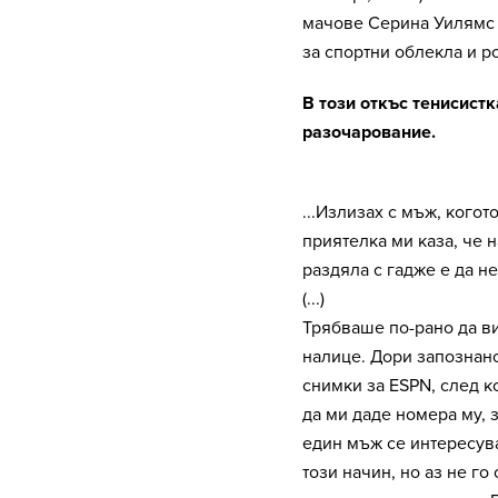
мачове Серина Уилямс р
за спортни облекла и 
В този откъс тенисист
разочарование.
...Излизах с мъж, кого
приятелка ми каза, че
раздяла с гадже е да не
(...)
Трябваше по-рано да ви
налице. Дори запознанс
снимки за ESPN, след к
да ми даде номера му, з
един мъж се интересува 
този начин, но аз не го