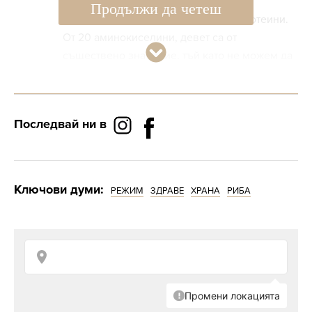
незаменими аминокиселини, което я
Продължи да четеш
превръща в идеален източник на протеини.
От 20 аминокиселини, девет са от
съществено значение, тъй като не можем да
ги произвеждаме. Като важна хранителна
съставка, протеинът е отговорен за
изграждане на тъканите, костите, мускулите,
Последвай ни в
хрущялите и кръвта. Той, също така,
стимулира производството на ензими и
хормони, и е от съществено значение за
здравата коса, кожата и ноктите. Един от най-
Ключови думи:
РЕЖИМ
ЗДРАВЕ
ХРАНА
РИБА
ценните източници на протеини е камбалата -
½ филе от тази риба съдържа 42 г протеин (и
само 223 калории).
#Витамин D за здрави кости
Той е основният витамин, необходим за
доброто състояние на костната система, тъй