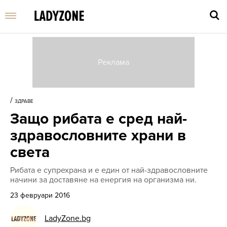
Въве
търс
/
ЗДРАВЕ
дума
Защо рибата е сред най-
и
нати
здравословните храни в
Enter
света
Рибата е супрехрана и е един от най-здравословните
начини за доставяне на енергия на организма ни.
23 февруари 2016
LadyZone.bg