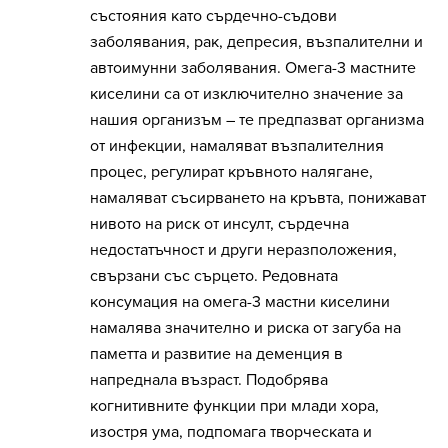
състояния като сърдечно-съдови
заболявания, рак, депресия, възпалителни и
автоимунни заболявания. Омега-3 мастните
киселини са от изключително значение за
нашия организъм – те предпазват организма
от инфекции, намаляват възпалителния
процес, регулират кръвното налягане,
намаляват съсирването на кръвта, понижават
нивото на риск от инсулт, сърдечна
недостатъчност и други неразположения,
свързани със сърцето. Редовната
консумация на омега-3 мастни киселини
намалява значително и риска от загуба на
паметта и развитие на деменция в
напреднала възраст. Подобрява
когнитивните функции при млади хора,
изостря ума, подпомага творческата и