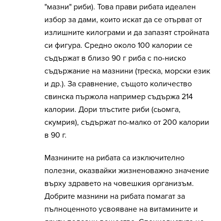
"мазни" риби). Това прави рибата идеален
избор за дами, които искат да се отърват от
излишните килограми и да запазят стройната
си фигура. Средно около 100 калории се
съдържат в близо 90 г риба с по-ниско
съдържание на мазнини (треска, морски език
и др.). За сравнение, същото количество
свинска пържола например съдържа 214
калории. Дори тлъстите риби (сьомга,
скумрия), съдържат по-малко от 200 калории
в 90 г.
Мазнините на рибата са изключително
полезни, оказвайки жизненоважно значение
върху здравето на човешкия организъм.
Добрите мазнини на рибата помагат за
пълноценното усвояване на витамините и