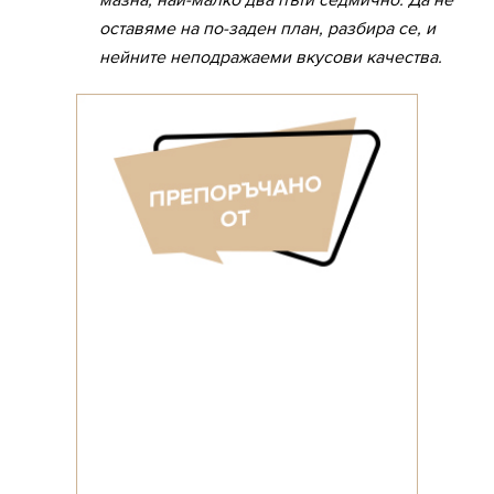
мазна, най-малко два пъти седмично. Да не
оставяме на по-заден план, разбира се, и
нейните неподражаеми вкусови качества.