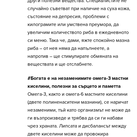
други полезни вещества. Специалистите не
случайно съветват при наличие на суха кожа,
състояние на депресия, проблеми с
килограмите или умствена преумора, да
увеличим количеството риба в ежедневното
си меню. Така че, дами, яжте спокойно мазна
риба – от нея няма да напълнеете, а
напротив – ще стимулирате обмяната на
веществата и ще отслабнете.
#Богата е на незаменимите омега-3 мастни
киселини, полезни за сърцето и паметта
Омега-3, както и омега-6 мастните киселини
(двете полиненаситени мазнини), се наричат
незаменими, тъй като организмът не може да
ги възпроизведе и трябва да си ги набави
чрез храната. Липсата и дисбалансът между
двете киселини може да провокира