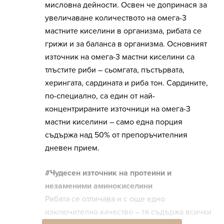
мисловна дейности. Освен че допринася за
увеличаване количеството на омега-3
мастните киселини в организма, рибата се
грижи и за баланса в организма. Основният
източник на омега-3 мастни киселини са
тлъстите риби – сьомгата, пъстървата,
херингата, сардината и риба тон. Сардините,
по-специално, са един от най-
концентрираните източници на омега-3
мастни киселини – само една порция
съдържа над 50% от препоръчителния
дневен прием.
#Чудесен източник на протеини и
незаменими аминокиселини
Рибата се отличава и с още едно
изключително качество – тя съдържа всички