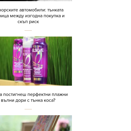
орските автомобили: тънката
ница между изгодна покупка и
скъп риск
да постигнеш перфектни плажни
вълни дори с тънка коса?