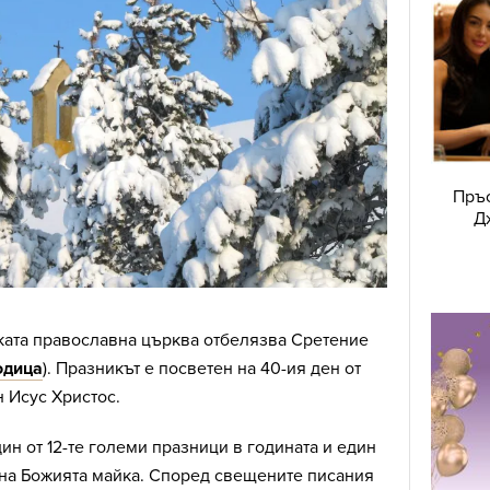
Пръс
Д
ката православна църква отбелязва Сретение
одица
). Празникът е посветен на 40-ия ден от
 Исус Христос.
ин от 12-те големи празници в годината и един
 на Божията майка. Според свещените писания