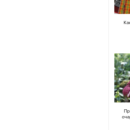
Ка
Пр
оча