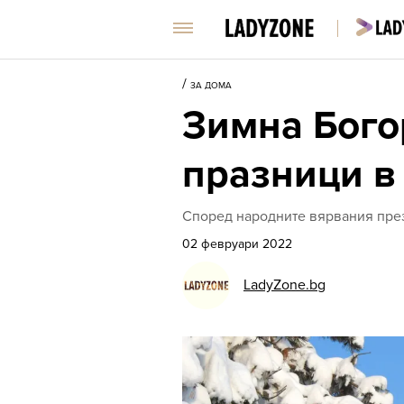
/
ЗА ДОМА
Зимна Богор
празници в
Според народните вярвания през
02 февруари 2022
LadyZone.bg