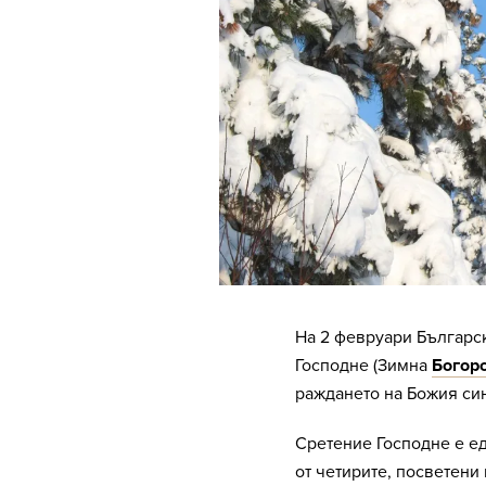
На 2 февруари Българс
Господне (Зимна
Богор
раждането на Божия син
Сретение Господне е ед
от четирите, посветени