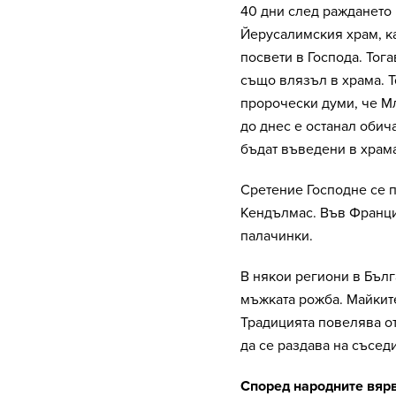
40 дни след раждането 
Йерусалимския храм, ка
посвети в Господа. Тог
също влязъл в храма. Т
пророчески думи, че Мл
до днес е останал обича
бъдат въведени в храма
Сретение Господне се п
Кендълмас. Във Франци
палачинки.
В някои региони в Бъл
мъжката рожба. Майките
Традицията повелява от
да се раздава на съсед
Според народните вярв