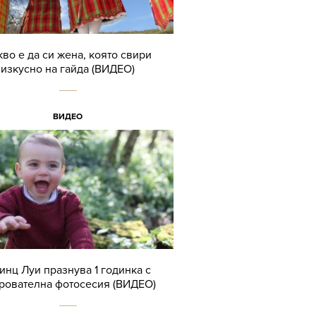
кво е да си жена, която свири
изкусно на гайда (ВИДЕО)
ВИДЕО
инц Луи празнува 1 годинка с
рователна фотосесия (ВИДЕО)