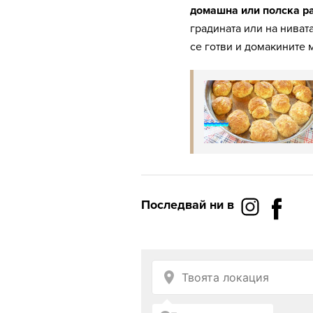
домашна или полска р
градината или на ниват
се готви и домакините м
Последвай ни в