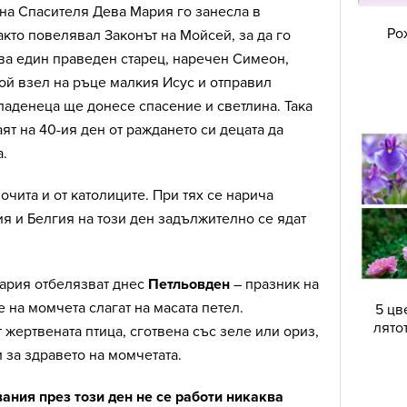
на Спасителя Дева Мария го занесла в
Ро
кто повелявал Законът на Мойсей, за да го
ава един праведен старец, наречен Симеон,
ой взел на ръце малкия Исус и отправил
аденеца ще донесе спасение и светлина. Така
ят на 40-ия ден от раждането си децата да
.
очита и от католиците. При тях се нарича
я и Белгия на този ден задължително се ядат
гария отбелязват днес
Петльовден
– празник на
 на момчета слагат на масата петел.
5 цв
лято
 жертвената птица, сготвена със зеле или ориз,
и за здравето на момчетата.
ания през този ден не се работи никаква