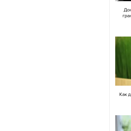
Дон
гра
Как 