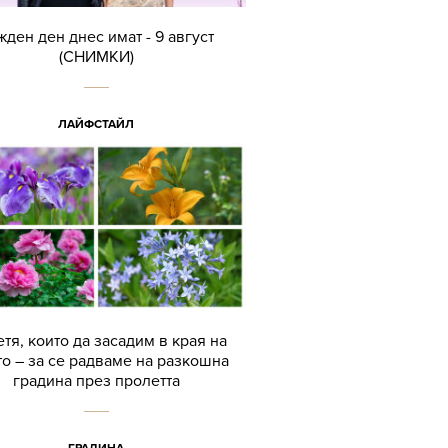
жден ден днес имат - 9 август
(СНИМКИ)
ЛАЙФСТАЙЛ
етя, които да засадим в края на
то – за се радваме на разкошна
градина през пролетта