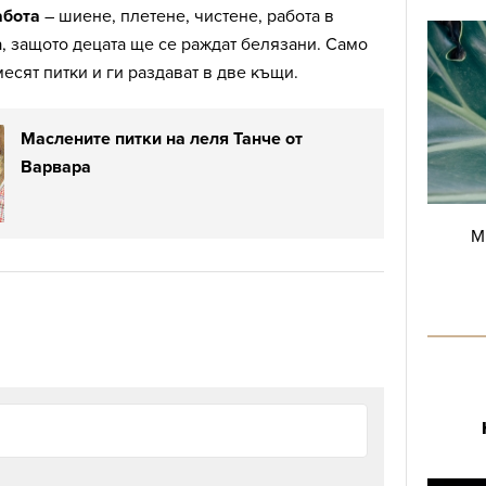
абота
– шиене, плетене, чистене, работа в
а, защото децата ще се раждат белязани. Само
есят питки и ги раздават в две къщи.
Маслените питки на леля Танче от
Варвара
М