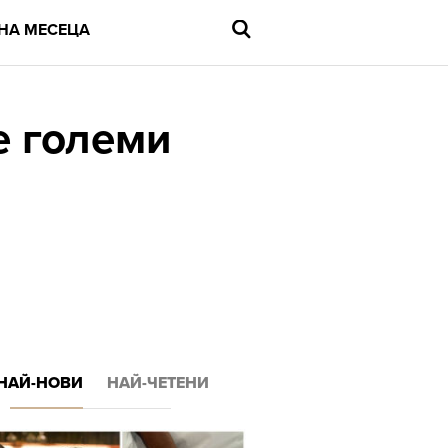
НА МЕСЕЦА
е големи
Въведете
търсената
дума
и
натиснете
Enter
НАЙ-НОВИ
НАЙ-ЧЕТЕНИ