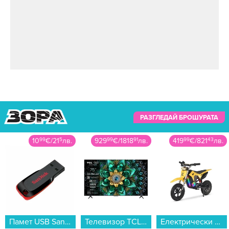
РАЗГЛЕДАЙ БРОШУРАТА
10
99
€
/
21
5
лв.
929
99
€
/
1818
91
лв.
419
99
€
/
821
43
лв.
Памет USB SanDisk CRUZER BLADE 32 GB SDCZ50-032G-B35...
Телевизор TCL 75Q6C , 189 см, 3840x2160 UHD-4K , 75 inch, Android , Mini LED , Smart TV...
Електрически скутер/тротинетка MANTA Xrider CROSS 12 Pro (Детски ел. скутер) , 12.00 inch, 67.00 cm...