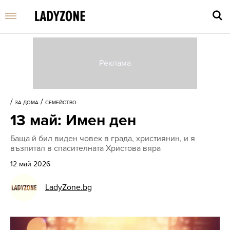
Въве
търс
/
/
ЗА ДОМА
СЕМЕЙСТВО
дума
13 май: Имен ден
и
нати
Баща й бил виден човек в града, християнин, и я
Enter
възпитал в спасителната Христова вяра
12 май 2026
LadyZone.bg