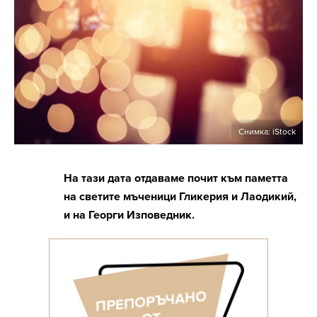
Снимка: iStock
На тази дата отдаваме почит към паметта
на светите мъченици Гликерия и Лаодикий,
и на Георги Изповедник.