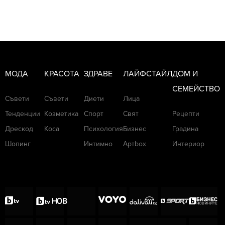
МОДА
КРАСОТА
ЗДРАВЕ
ЛАЙФСТАЙЛ
ДОМ И
СЕМЕЙСТВО
Съвети
Съвети
Диети
Лица
Тенденции
Козметика
Спорт
Свят
Рецепти
Дрескод
Коса
Психология
Бизнес
Градина
Шопинг
Интимно
Артbox
Интериор