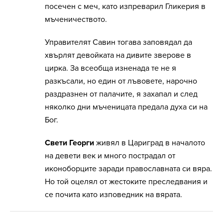
посечен с меч, като изпреварил Гликерия в
мъченичеството.
Управителят Савин тогава заповядал да
хвърлят девойката на дивите зверове в
цирка. За всеобща изненада те не я
разкъсали, но един от лъвовете, нарочно
раздразнен от палачите, я захапал и след
няколко дни мъченицата предала духа си на
Бог.
Свети Георги
живял в Цариград в началото
на девети век и много пострадал от
иконоборците заради православната си вяра.
Но той оцелял от жестоките преследвания и
се почита като изповедник на вярата.