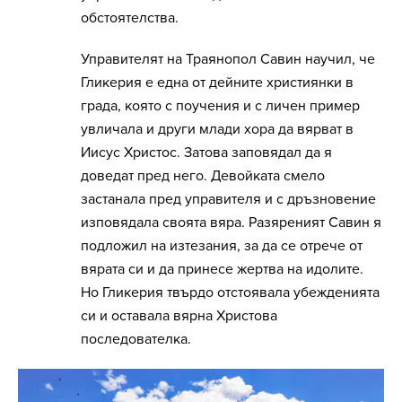
обстоятелства.
Управителят на Траянопол Савин научил, че
Гликерия е една от дейните християнки в
града, която с поучения и с личен пример
увличала и други млади хора да вярват в
Иисус Христос. Затова заповядал да я
доведат пред него. Девойката смело
застанала пред управителя и с дръзновение
изповядала своята вяра. Разяреният Савин я
подложил на изтезания, за да се отрече от
вярата си и да принесе жертва на идолите.
Но Гликерия твърдо отстоявала убежденията
си и оставала вярна Христова
последователка.