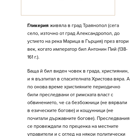
Гликерия
живяла в град Траянопол (сега
село, източно от град Александропол, до
устието на река Марица в Гърция) през втори
век, когато император бил Антонин Пий (138-
161 г.).
Баща й бил виден човек в града, християнин,
и я възпитал в спасителната Христова вяра. А
по онова време християните периодично
били преследвани от римската власт с
обвинението, че са безбожници (не вярвали
в езическите богове) и кощунници (не
почитали държавните богове). Преследвания
се провеждали по преценка на местните
управители и с оглед на някои политически