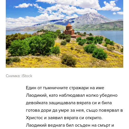
Снимка: iStock
Един от тъмничните стражари на име
Лаодикий, като наблюдавал колко убедено
девойката защищавала вярата си и била
готова дори да умре за нея, също повярвал в
Христос и заявил вярата си открито.
Лаодикий веднага бил осъден на смърт и